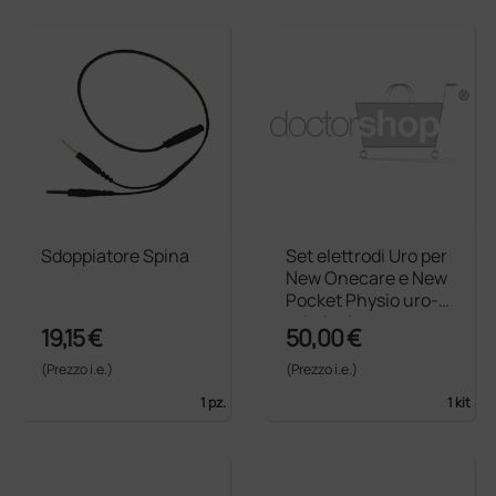
Sdoppiatore Spina
Set elettrodi Uro per
New Onecare e New
Pocket Physio uro-a
ndrologico
19,15 €
50,00 €
(Prezzo i.e.)
(Prezzo i.e.)
1 pz.
1 kit