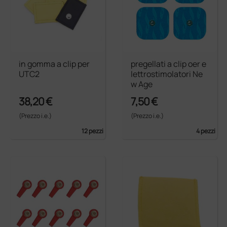
in gomma a clip per
pregellati a clip oer e
UTC2
lettrostimolatori Ne
w Age
38,20 €
7,50 €
(Prezzo i.e.)
(Prezzo i.e.)
12 pezzi
4 pezzi