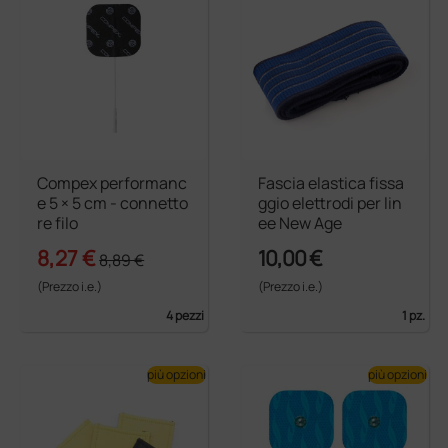
Compex performanc
Fascia elastica fissa
e 5 × 5 cm - connetto
ggio elettrodi per lin
re filo
ee New Age
8,27 €
10,00 €
8,89 €
(Prezzo i.e.)
(Prezzo i.e.)
4 pezzi
1 pz.
più opzioni
più opzioni