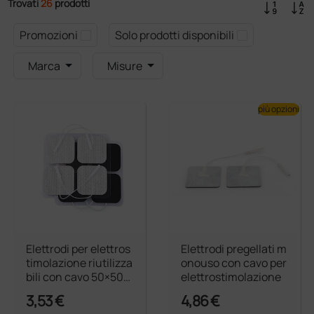
Trovati
26
prodotti
Promozioni
Solo prodotti disponibili
Marca
Misure
più opzioni
Elettrodi per elettros
Elettrodi pregellati m
timolazione riutilizza
onouso con cavo per
bili con cavo 50×50
elettrostimolazione
mm
3,53 €
4,86 €