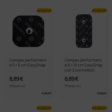
più opzioni
più opzioni
Compex performanc
Compex performanc
e 5 × 5 cm EasySnap
e 5 × 10 cm EasySnap
con 2 connettori
8,89 €
8,89 €
(Prezzo i.e.)
(Prezzo i.e.)
4 pezzi
2 pezzi
più opzioni
più opzioni