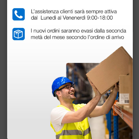
8,89 €
12,14 €
(Prezzo i.e.)
(Prezzo i.e.)
2 pezzi
4 pezzi
più opzioni
Elettrodo per elettro
Fasce velcro per ele
stimolazione in gom
ttroterapia linee Ne
ma 50 × 50 mm per E
w Age
T2 e Iono Base Plus
20,50 €
34,70 €