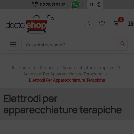
call_quality
language
02 25 71 37 17
|
|
0
person
favorite_border
shopping_cart
two_page
menu
search
home
Home
Terapia
Apparecchiature Terapiche
Accessori Per Apparecchiature Terapiche
Elettrodi Per Apparecchiature Terapiche
Elettrodi per
apparecchiature terapiche