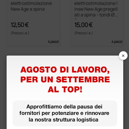
elettrostimolazione
elettrostimolazione l
New Age a spina
inee New Age pregell
ati a spina - tondi Ø 3
0mm
12,50 €
15,00 €
(Prezzo i.e.)
(Prezzo i.e.)
4 pezzi
4 pezzi
×
più opzioni
più opzioni
Compex performanc
Compex performanc
e 5 × 10 cm - connett
e per CoreBelt
ore filo