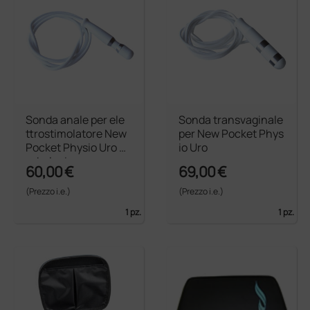
Sonda anale per ele
Sonda transvaginale
ttrostimolatore New
per New Pocket Phys
Pocket Physio Uro A
io Uro
ndrologico
60,00 €
69,00 €
(Prezzo i.e.)
(Prezzo i.e.)
1 pz.
1 pz.