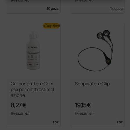
(Prezzo i.e.)
(Prezzo i.e.)
10 pezzi
1 coppia
più opzioni
Gel conduttore Com
Sdoppiatore Clip
pex per elettrostimol
azione
8,27 €
19,15 €
(Prezzo i.e.)
(Prezzo i.e.)
1 pz.
1 pz.