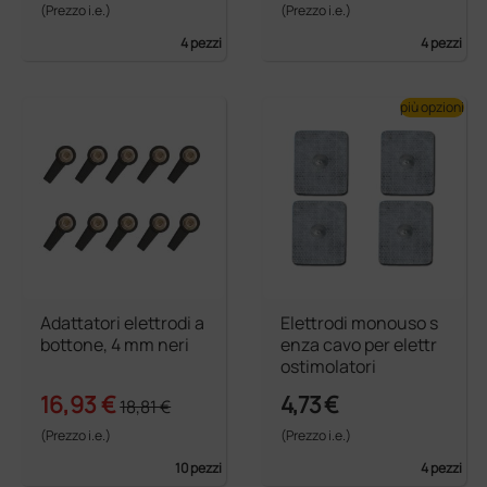
(Prezzo i.e.)
(Prezzo i.e.)
4 pezzi
4 pezzi
più opzioni
Adattatori elettrodi a
Elettrodi monouso s
bottone, 4 mm neri
enza cavo per elettr
ostimolatori
16,93 €
4,73 €
18,81 €
(Prezzo i.e.)
(Prezzo i.e.)
10 pezzi
4 pezzi