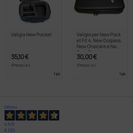
Valigia New Pocket
Valigia per New Pock
et Fit 4, New Dolpass,
New Onecare e New
Tens Terapix
35,10 €
30,00 €
(Prezzo i.e.)
(Prezzo i.e.)
1 pz.
1 pz.
Ottimo
4,6
/5
8.330