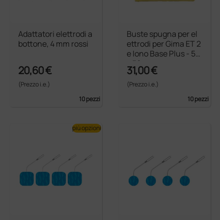
Adattatori elettrodi a
Buste spugna per el
bottone, 4 mm rossi
ettrodi per Gima ET 2
e Iono Base Plus - 50
× 50 mm
20,60 €
31,00 €
(Prezzo i.e.)
(Prezzo i.e.)
10 pezzi
10 pezzi
più opzioni