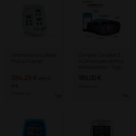
Ionoforesi Iono Base
Compex CoreBelt 5.
Plus a 2 canali
0 Cintura per elettro
stimolazione - Taglia
S/M
384,29 €
189,00 €
463,0
0 €
(Prezzo i.e.)
(Prezzo i.e.)
1 pz.
1 pz.