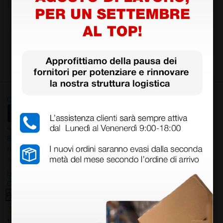
233,60 €
292,0
0 €
(Prezzo i.e.)
1 pz.
Ottimo
4,6
/5
8.330
recensioni
Le nostre recensioni a 4 e 5 stelle.
Clicca qui per leggerle tutte >
Precedente
Successivo
14 Luglio 2026