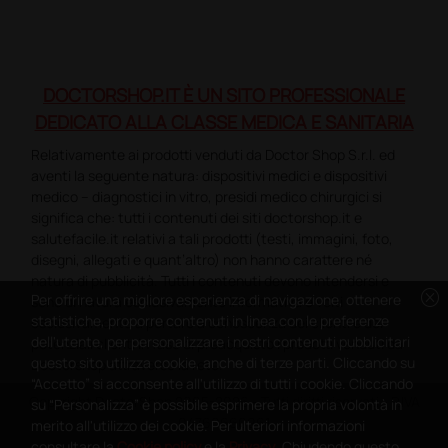
DOCTORSHOP.IT È UN SITO PROFESSIONALE
DEDICATO ALLA CLASSE MEDICA E SANITARIA
Relativamente ai prodotti venduti da Doctor Shop S.r.l. ed
aventi la seguente natura: dispositivi medici e dispositivi
medico – diagnostici in vitro, presidi medico chirurgici si
significa che: tutti i contenuti dei siti doctorshop.it e
salutefacile.it relativi a tali prodotti (testi, immagini, foto,
disegni, allegati e quant’altro) non hanno carattere né
natura di pubblicità. Tutti i contenuti devono intendersi e
cancel
Per offrire una migliore esperienza di navigazione, ottenere
sono di natura esclusivamente informativa e volti
statistiche, proporre contenuti in linea con le preferenze
esclusivamente a portare a conoscenza dei clienti e dei
dell'utente, per personalizzare i nostri contenuti pubblicitari
potenziali clienti in fase di preacquisto i prodotti venduti da
questo sito utilizza cookie, anche di terze parti. Cliccando su
Doctorshop attraverso la rete.
“Accetto” si acconsente all'utilizzo di tutti i cookie. Cliccando
Copyright DoctorShop 2005-2026 - Tutti diritti riservati - P.IVA
su “Personalizza” è possibile esprimere la propria volontà in
04760660961
merito all'utilizzo dei cookie. Per ulteriori informazioni
consultare la
Cookie policy
e la
Privacy
. Chiudendo questo