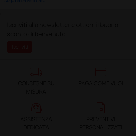
Acquirente verificato
;
Iscriviti alla newsletter e ottieni il buono
sconto di benvenuto
Iscriviti
local_shipping
credit_card
CONSEGNE SU
PAGA COME VUOI
MISURA
support_agent
request_quote
ASSISTENZA
PREVENTIVI
DEDICATA
PERSONALIZZATI