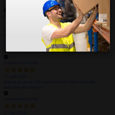
ottima
Acquirente verificato
14 Luglio 2026
Ho acquistato un ecografo da Doctor Shop e sono rimasto molto
soddisfatto dell'esperienza. Apparecchiatura di qualità, consegna
nei tempi previsti e un servizio clienti disponibile che ha risposto a
tutti i miei dubbi prima dell'acquisto. Consigliato
Acquirente verificato
13 Luglio 2026
Nulla da eccepire. Tutto estremamente chiaro e corretto,
dall’ordine alla consegna.
Acquirente verificato
13 Luglio 2026