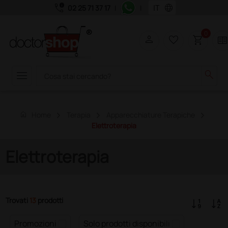
call_quality
language
02 25 71 37 17
|
|
0
person
favorite_border
shopping_cart
two_page
menu
search
home
Home
Terapia
Apparecchiature Terapiche
Elettroterapia
Elettroterapia
Trovati
13
prodotti
Promozioni
Solo prodotti disponibili