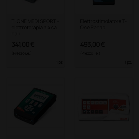
T-ONE MEDI SPORT -
Elettrostimolatore T-
elettroterapia a 4 ca
One Rehab
nali
341,00 €
493,00 €
(Prezzo i.e.)
(Prezzo i.e.)
1 pz.
1 pz.