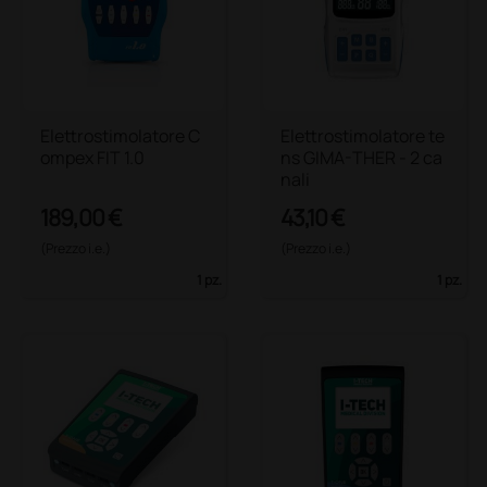
Elettrostimolatore C
Elettrostimolatore te
ompex FIT 1.0
ns GIMA-THER - 2 ca
nali
189,00 €
43,10 €
(Prezzo i.e.)
(Prezzo i.e.)
1 pz.
1 pz.