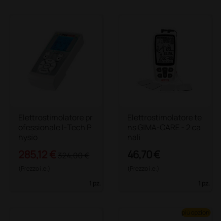
Elettrostimolatore pr
Elettrostimolatore te
ofessionale I-Tech P
ns GIMA-CARE - 2 ca
hysio
nali
285,12 €
46,70 €
324,00 €
(Prezzo i.e.)
(Prezzo i.e.)
1 pz.
1 pz.
più opzioni