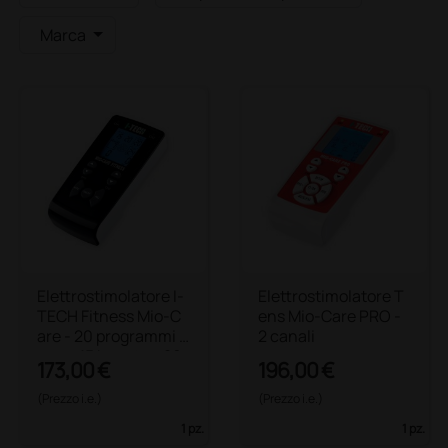
Marca
Elettrostimolatore I-
Elettrostimolatore T
TECH Fitness Mio-C
ens Mio-Care PRO -
are - 20 programmi t
2 canali
ens + 15 beauty + 20
173,00 €
196,00 €
fitness
(Prezzo i.e.)
(Prezzo i.e.)
1 pz.
1 pz.