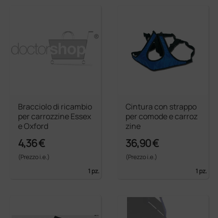
Bracciolo di ricambio
Cintura con strappo
per carrozzine Essex
per comode e carroz
e Oxford
zine
4,36 €
36,90 €
(Prezzo i.e.)
(Prezzo i.e.)
1 pz.
1 pz.