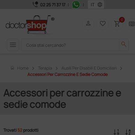
call_quality
language
02 25 71 37 17
|
|
0
person
favorite_border
shopping_cart
two_page
menu
search
home
Home
Terapia
Ausili Per Disabili E Domiciliari
Accessori Per Carrozzine E Sedie Comode
Accessori per carrozzine e
sedie comode
Trovati
52
prodotti