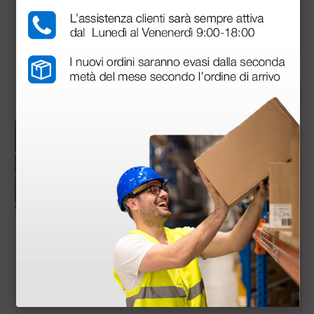
36,20 €
45,80 €
(Prezzo i.e.)
(Prezzo i.e.)
1 pz.
1 coppia
Tavolino per carrozzi
Coppia di poggiapied
ne Moretti
i per carrozzina Narr
ow
89,00 €
53,00 €
(Prezzo i.e.)
(Prezzo i.e.)