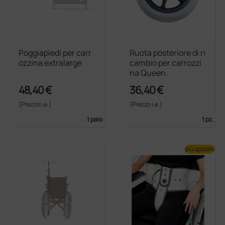
Poggiapiedi per carr
Ruota posteriore di ri
ozzina extralarge
cambio per carrozzi
na Queen.
48,40 €
36,40 €
(Prezzo i.e.)
(Prezzo i.e.)
1 paio
1 pz.
più opzioni