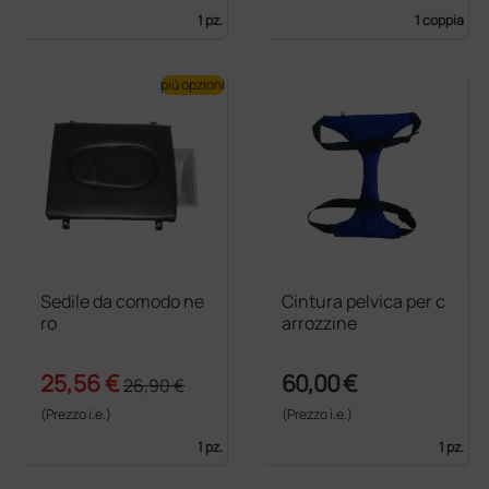
1 pz.
1 coppia
più opzioni
Sedile da comodo ne
Cintura pelvica per c
ro
arrozzine
25,56 €
60,00 €
26,90 €
(Prezzo i.e.)
(Prezzo i.e.)
1 pz.
1 pz.