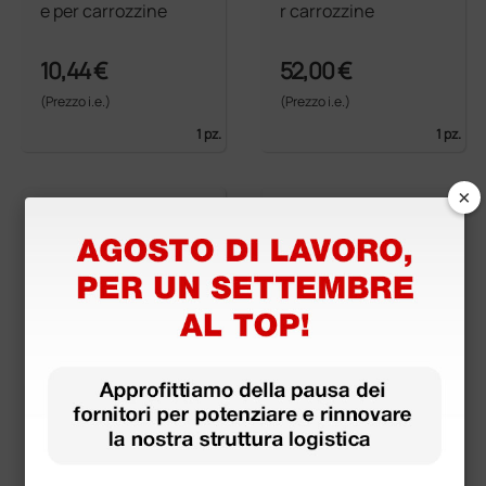
e per carrozzine
r carrozzine
10,44 €
52,00 €
(Prezzo i.e.)
(Prezzo i.e.)
1 pz.
1 pz.
×
Cintura addominale
Poggiapiedi di ricam
per carrozzine
bio per carrozzina Ro
yal