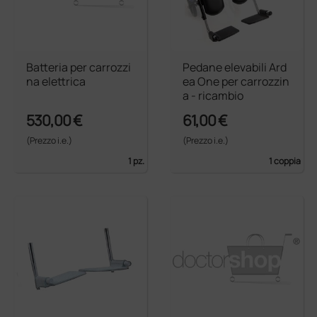
Batteria per carrozzi
Pedane elevabili Ard
na elettrica
ea One per carrozzin
a - ricambio
530,00 €
61,00 €
(Prezzo i.e.)
(Prezzo i.e.)
1 pz.
1 coppia