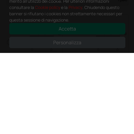
merito all'utilizzo dei cookie. Per ulteriori informazioni
consultare la
Cookie policy
e la
Privacy
. Chiudendo questo
banner si rifiutano i cookies non strettamente necessari per
questa sessione di navigazione.
Accetta
Personalizza
Ruota anteriore per
Ruota anteriore pne
carrozzina Value
umatica per carrozzi
na elettrica
8,69 €
57,00 €
(Prezzo i.e.)
(Prezzo i.e.)
1 pz.
1 pz.