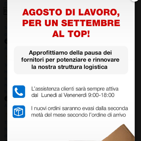
Clicca qui per leggerle tutte >
Precedente
Successivo
14 Luglio 2026
ottima
Acquirente verificato
14 Luglio 2026
Ho acquistato un ecografo da Doctor Shop e sono rimasto molto
soddisfatto dell'esperienza. Apparecchiatura di qualità, consegna
nei tempi previsti e un servizio clienti disponibile che ha risposto a
tutti i miei dubbi prima dell'acquisto. Consigliato
Acquirente verificato
13 Luglio 2026
Nulla da eccepire. Tutto estremamente chiaro e corretto,
dall’ordine alla consegna.