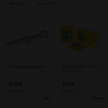
Marca
Quantità
Pinzetta per zecche
Sacchetti per vomito
TravelJohn
6,27 €
11,17 €
(Prezzo i.e.)
(Prezzo i.e.)
1 pz.
5 pezzi