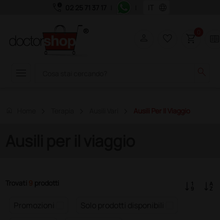
call_quality
language
02 25 71 37 17
|
|
0
person
favorite_border
shopping_cart
two_page
menu
search
home
Home
Terapia
Ausili Vari
Ausili Per Il Viaggio
Ausili per il viaggio
Trovati
9
prodotti
Promozioni
Solo prodotti disponibili