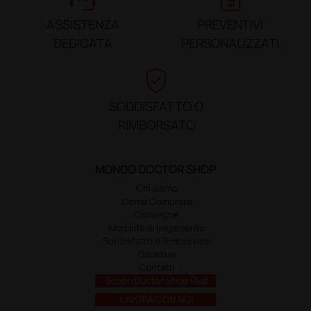
ASSISTENZA
PREVENTIVI
DEDICATA
PERSONALIZZATI
verified_user
SODDISFATTO O
RIMBORSATO
MONDO DOCTOR SHOP
Chi siamo
Come Comprare
Consegne
Modalità di pagamento
Soddisfatto o Rimborsato
Garanzie
Contatti
Scopri Doctor Shop Plus
LAVORA CON NOI