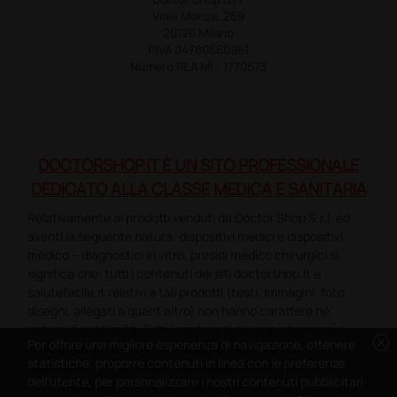
Viale Monza, 259
20126 Milano
P.IVA 04760660961
Numero REA MI - 1770573
DOCTORSHOP.IT È UN SITO PROFESSIONALE
DEDICATO ALLA CLASSE MEDICA E SANITARIA
Relativamente ai prodotti venduti da Doctor Shop S.r.l. ed
aventi la seguente natura: dispositivi medici e dispositivi
medico – diagnostici in vitro, presidi medico chirurgici si
significa che: tutti i contenuti dei siti doctorshop.it e
salutefacile.it relativi a tali prodotti (testi, immagini, foto,
disegni, allegati e quant’altro) non hanno carattere né
natura di pubblicità. Tutti i contenuti devono intendersi e
cancel
Per offrire una migliore esperienza di navigazione, ottenere
sono di natura esclusivamente informativa e volti
statistiche, proporre contenuti in linea con le preferenze
esclusivamente a portare a conoscenza dei clienti e dei
dell'utente, per personalizzare i nostri contenuti pubblicitari
potenziali clienti in fase di preacquisto i prodotti venduti da