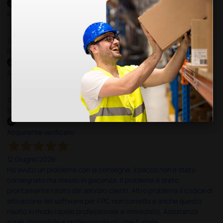
Acquirente verificato
13 Luglio 2026
Rapidi, disponibili ben forniti
Acquirente verificato
12 Giugno 2026
facilità di acquisto e puntualità
Acquirente verificato
12 Giugno 2026
Ho avuto un problema con la consegna, il pacco non è stato
consegnato ma messo in giacenza. Il problema è stato
prontamente risolto dal servizio clienti. Altro problema il codice di
attivazione del software per il PC non corretto e anche questo
risolto in modo rapido professionale e immediato. Assistenza
super disponibile e professionale più che 5 stelle