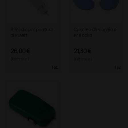
Rimedio per puntura
Cuscino da viaggio p
di insetti
er il collo
26,00 €
21,30 €
(Prezzo i.e.)
(Prezzo i.e.)
1 pz.
1 pz.