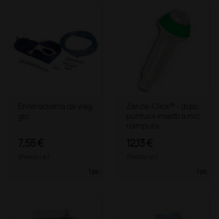
Enteroclisma da viag
Zanza-Click® - dopo
gio
puntura insetti a mic
roimpulsi
7,55 €
12,13 €
(Prezzo i.e.)
(Prezzo i.e.)
1 pz.
1 pz.