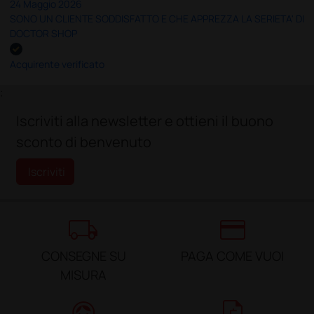
24 Maggio 2026
SONO UN CLIENTE SODDISFATTO E CHE APPREZZA LA SERIETA' DI
DOCTOR SHOP
Acquirente verificato
;
Iscriviti alla newsletter e ottieni il buono
sconto di benvenuto
Iscriviti
local_shipping
credit_card
CONSEGNE SU
PAGA COME VUOI
MISURA
support_agent
request_quote