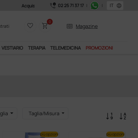
call_quality
language
02 25 71 37 17
|
|
0
favorite_border
shopping_cart
two_pager
Magazine
trati
VESTIARIO
TERAPIA
TELEMEDICINA
PROMOZIONI
glia
Taglia/Misura
più opzioni
più opzioni