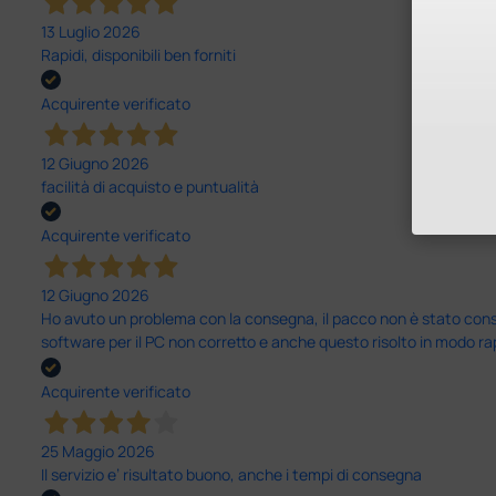
13 Luglio 2026
Rapidi, disponibili ben forniti
Acquirente verificato
12 Giugno 2026
facilità di acquisto e puntualità
Acquirente verificato
12 Giugno 2026
Ho avuto un problema con la consegna, il pacco non è stato conseg
software per il PC non corretto e anche questo risolto in modo ra
Acquirente verificato
25 Maggio 2026
Il servizio e’ risultato buono, anche i tempi di consegna