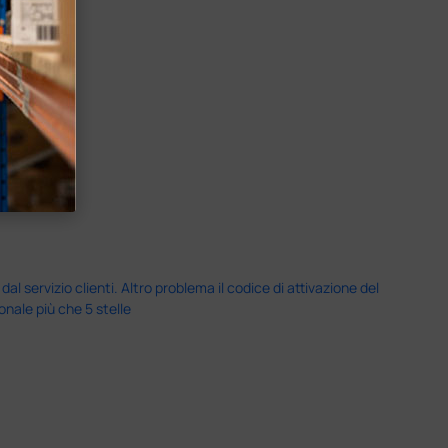
servizio clienti. Altro problema il codice di attivazione del
nale più che 5 stelle