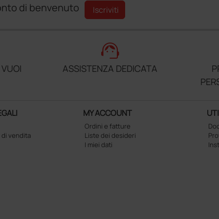
sconto di benvenuto
Iscriviti
support_agent
 VUOI
ASSISTENZA DEDICATA
P
PER
EGALI
MY ACCOUNT
UTI
Ordini e fatture
Doc
 di vendita
Liste dei desideri
Pr
I miei dati
Ins