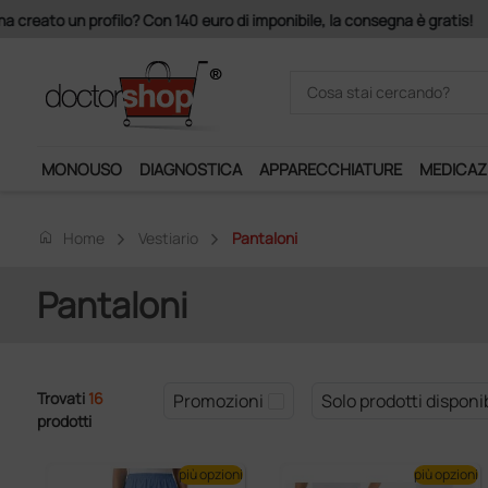
Acquistando il servizio "Ds 
MONOUSO
DIAGNOSTICA
APPARECCHIATURE
MEDICAZ
home
Home
Vestiario
Pantaloni
Pantaloni
Trovati
16
Promozioni
Solo prodotti disponib
prodotti
più opzioni
più opzioni