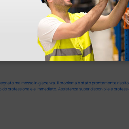
nato ma messo in giacenza. Il problema è stato prontamente risolto dal 
pido professionale e immediato. Assistenza super disponibile e professio