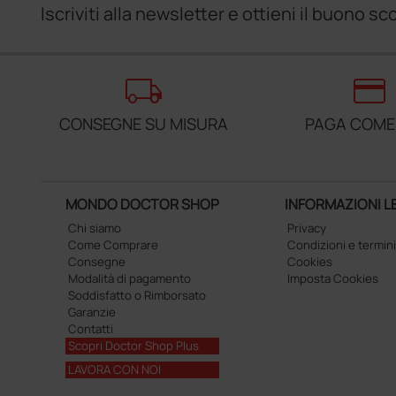
Iscriviti alla newsletter e ottieni il buono 
local_shipping
credit_card
CONSEGNE SU MISURA
PAGA COME
MONDO DOCTOR SHOP
INFORMAZIONI L
Chi siamo
Privacy
Come Comprare
Condizioni e termini
Consegne
Cookies
Modalità di pagamento
Imposta Cookies
Soddisfatto o Rimborsato
Garanzie
Contatti
Scopri Doctor Shop Plus
LAVORA CON NOI