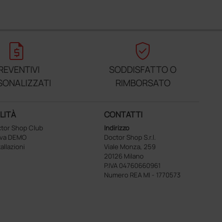
request_quote
verified_user
REVENTIVI
SODDISFATTO O
SONALIZZATI
RIMBORSATO
LITÀ
CONTATTI
tor Shop Club
Indirizzo
ova DEMO
Doctor Shop S.r.l.
tallazioni
Viale Monza, 259
20126 Milano
P.IVA 04760660961
Numero REA MI - 1770573