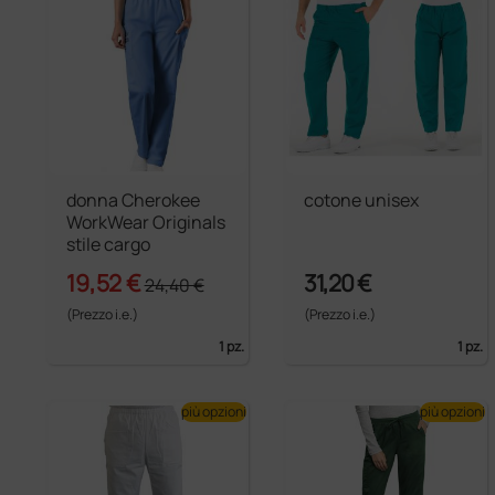
donna Cherokee
cotone unisex
WorkWear Originals
stile cargo
19,52 €
31,20 €
24,40 €
(Prezzo i.e.)
(Prezzo i.e.)
1 pz.
1 pz.
più opzioni
più opzioni