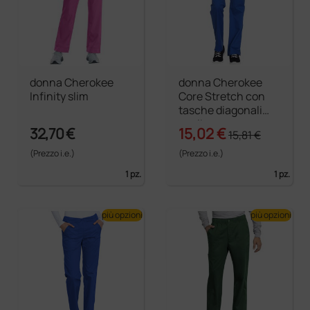
donna Cherokee
donna Cherokee
Infinity slim
Core Stretch con
tasche diagonali
applicate
32,70 €
15,02 €
15,81 €
(Prezzo i.e.)
(Prezzo i.e.)
1 pz.
1 pz.
più opzioni
più opzioni