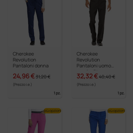
Cherokee
Cherokee
Revolution
Revolution
Pantaloni donna
Pantaloni uomo
regular fit
24,96 €
32,32 €
31,20 €
40,40 €
(Prezzo i.e.)
(Prezzo i.e.)
1 pz.
1 pz.
più opzioni
più opzioni