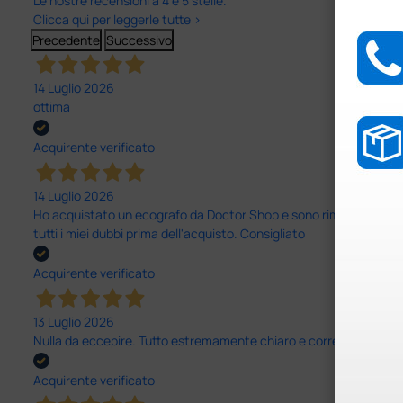
Le nostre recensioni a 4 e 5 stelle.
Clicca qui per leggerle tutte >
Precedente
Successivo
14 Luglio 2026
ottima
Acquirente verificato
14 Luglio 2026
Ho acquistato un ecografo da Doctor Shop e sono rimasto molto sod
tutti i miei dubbi prima dell'acquisto. Consigliato
Acquirente verificato
13 Luglio 2026
Nulla da eccepire. Tutto estremamente chiaro e corretto, dall’ord
Acquirente verificato