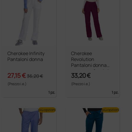
Cherokee Infinity
Cherokee
Pantaloni donna
Revolution
Pantaloni donna
cargo con fascia in
27,15 €
33,20 €
36,20 €
vita
(Prezzo i.e.)
(Prezzo i.e.)
1 pz.
1 pz.
più opzioni
più opzioni