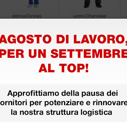
donna Dickies
uomo Cherokee
Genuine con lacci
Revolution Tech
interni
con zip
13,80 €
22,80 €
15,33 €
24,00 €
(Prezzo i.e.)
(Prezzo i.e.)
1 pz.
1 pz.