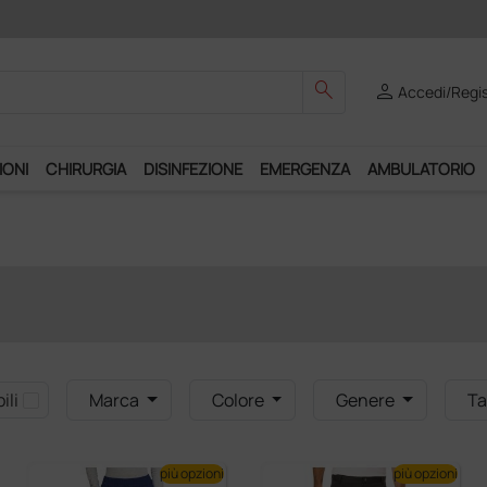
Club", un anno di spedizioni a 39,90 euro + IVA!
search
person
Accedi/Regis
IONI
CHIRURGIA
DISINFEZIONE
EMERGENZA
AMBULATORIO
ili
Marca
Colore
Genere
Ta
più opzioni
più opzioni