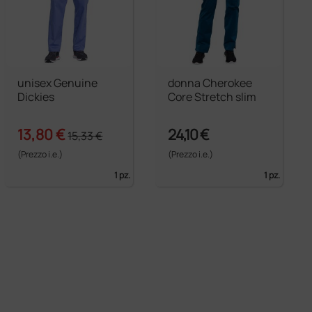
unisex Genuine
donna Cherokee
Dickies
Core Stretch slim
13,80 €
24,10 €
15,33 €
(Prezzo i.e.)
(Prezzo i.e.)
1 pz.
1 pz.