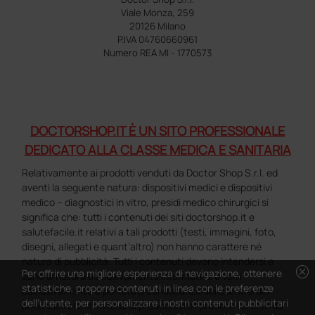
Viale Monza, 259
20126 Milano
P.IVA 04760660961
Numero REA MI - 1770573
DOCTORSHOP.IT È UN SITO PROFESSIONALE
DEDICATO ALLA CLASSE MEDICA E SANITARIA
Relativamente ai prodotti venduti da Doctor Shop S.r.l. ed
aventi la seguente natura: dispositivi medici e dispositivi
medico – diagnostici in vitro, presidi medico chirurgici si
significa che: tutti i contenuti dei siti doctorshop.it e
salutefacile.it relativi a tali prodotti (testi, immagini, foto,
disegni, allegati e quant’altro) non hanno carattere né
natura di pubblicità. Tutti i contenuti devono intendersi e
cancel
Per offrire una migliore esperienza di navigazione, ottenere
sono di natura esclusivamente informativa e volti
statistiche, proporre contenuti in linea con le preferenze
esclusivamente a portare a conoscenza dei clienti e dei
dell'utente, per personalizzare i nostri contenuti pubblicitari
potenziali clienti in fase di preacquisto i prodotti venduti da