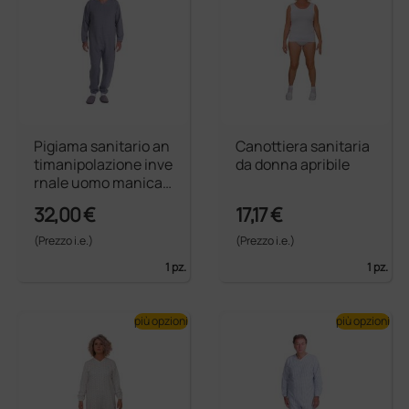
Pigiama sanitario an
Canottiera sanitaria
timanipolazione inve
da donna apribile
rnale uomo manica l
unga
32,00 €
17,17 €
(Prezzo i.e.)
(Prezzo i.e.)
1 pz.
1 pz.
più opzioni
più opzioni