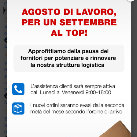
Clicca qui per leggerle tutte >
Precedente
Successivo
14 Luglio 2026
ottima
Acquirente verificato
14 Luglio 2026
Ho acquistato un ecografo da Doctor Shop e sono rimasto molto
soddisfatto dell'esperienza. Apparecchiatura di qualità, consegna
nei tempi previsti e un servizio clienti disponibile che ha risposto a
tutti i miei dubbi prima dell'acquisto. Consigliato
Acquirente verificato
13 Luglio 2026
Nulla da eccepire. Tutto estremamente chiaro e corretto,
dall’ordine alla consegna.