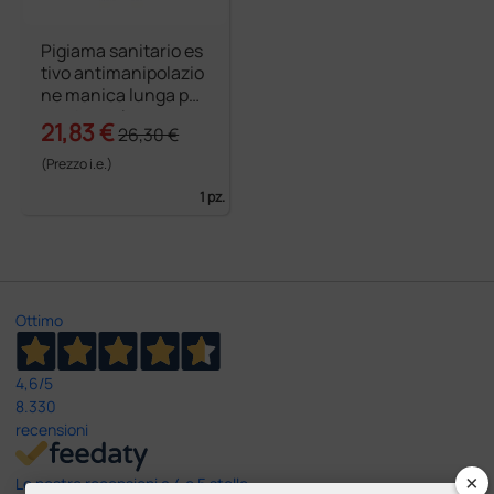
Pigiama sanitario es
tivo antimanipolazio
ne manica lunga pur
o cotone donna
21,83 €
26,30 €
(Prezzo i.e.)
1 pz.
Ottimo
4,6
/5
8.330
recensioni
×
Le nostre recensioni a 4 e 5 stelle.