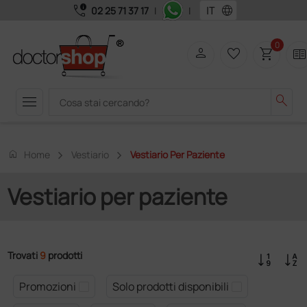
call_quality
language
02 25 71 37 17
|
|
0
person
favorite_border
shopping_cart
two_page
menu
search
home
Home
Vestiario
Vestiario Per Paziente
Vestiario per paziente
Trovati
9
prodotti
Promozioni
Solo prodotti disponibili