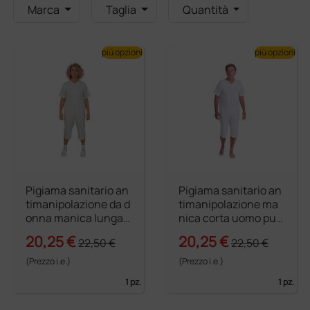
Marca
Taglia
Quantità
più opzioni
più opzioni
Pigiama sanitario an
Pigiama sanitario an
timanipolazione da d
timanipolazione ma
onna manica lunga
nica corta uomo pur
puro cotone
o cotone
20,25 €
20,25 €
22,50 €
22,50 €
(Prezzo i.e.)
(Prezzo i.e.)
1 pz.
1 pz.