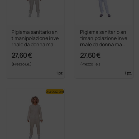
Pigiama sanitario an
Pigiama sanitario an
timanipolazione inve
timanipolazione inve
rnale da donna mani
rnale da donna mani
ca lunga 100% coton
ca lunga 100% coton
27,60 €
27,60 €
e felpato
e felpato
(Prezzo i.e.)
(Prezzo i.e.)
1 pz.
1 pz.
più opzioni