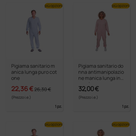
più opzioni
più opzioni
Pigiama sanitario m
Pigiama sanitario do
anica lunga puro cot
nna antimanipolazio
one
ne manica lunga inv
ernale
22,36 €
32,00 €
26,30 €
(Prezzo i.e.)
(Prezzo i.e.)
1 pz.
1 pz.
più opzioni
più opzioni