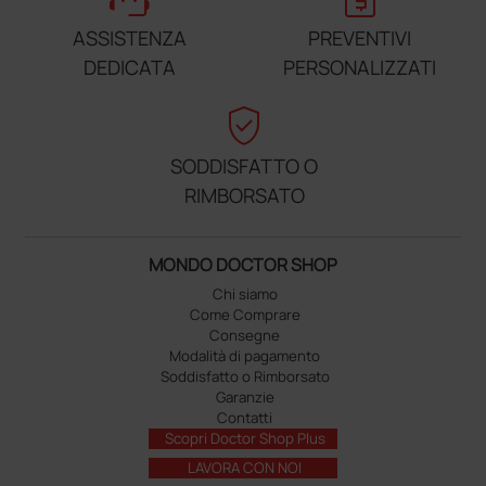
ASSISTENZA
PREVENTIVI
DEDICATA
PERSONALIZZATI
verified_user
SODDISFATTO O
RIMBORSATO
MONDO DOCTOR SHOP
Chi siamo
Come Comprare
Consegne
Modalità di pagamento
Soddisfatto o Rimborsato
Garanzie
Contatti
Scopri Doctor Shop Plus
LAVORA CON NOI