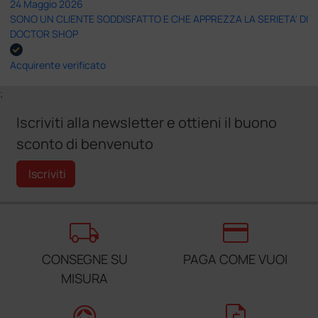
24 Maggio 2026
SONO UN CLIENTE SODDISFATTO E CHE APPREZZA LA SERIETA' DI
DOCTOR SHOP
Acquirente verificato
;
Iscriviti alla newsletter e ottieni il buono
sconto di benvenuto
Iscriviti
local_shipping
credit_card
CONSEGNE SU
PAGA COME VUOI
MISURA
support_agent
request_quote