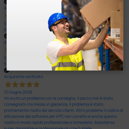
Acquirente verificato
13 Luglio 2026
Rapidi, disponibili ben forniti
Acquirente verificato
12 Giugno 2026
facilità di acquisto e puntualità
Acquirente verificato
12 Giugno 2026
Ho avuto un problema con la consegna, il pacco non è stato
consegnato ma messo in giacenza. Il problema è stato
prontamente risolto dal servizio clienti. Altro problema il codice di
attivazione del software per il PC non corretto e anche questo
risolto in modo rapido professionale e immediato. Assistenza
super disponibile e professionale più che 5 stelle