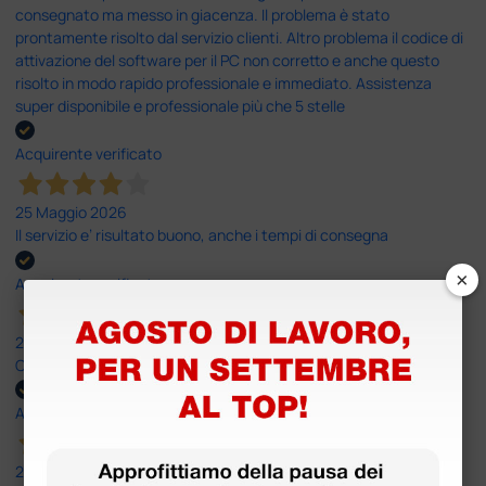
consegnato ma messo in giacenza. Il problema è stato
prontamente risolto dal servizio clienti. Altro problema il codice di
attivazione del software per il PC non corretto e anche questo
risolto in modo rapido professionale e immediato. Assistenza
super disponibile e professionale più che 5 stelle
Acquirente verificato
25 Maggio 2026
Il servizio e’ risultato buono, anche i tempi di consegna
×
Acquirente verificato
25 Maggio 2026
OTTIMO SITO E OTTIMO SERVIZIO
Acquirente verificato
25 Maggio 2026