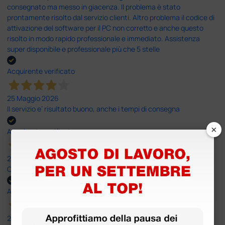
consegnato ma messo in giacenza. Il problema è stato
prontamente risolto dal servizio clienti. Altro problema il codice di
attivazione del software per il PC non corretto e anche questo
risolto in modo rapido professionale e immediato. Assistenza
super disponibile e professionale più che 5 stelle
Acquirente verificato
25 Maggio 2026
Il servizio e’ risultato buono, anche i tempi di consegna
×
Acquirente verificato
25 Maggio 2026
OTTIMO SITO E OTTIMO SERVIZIO
Acquirente verificato
25 Maggio 2026