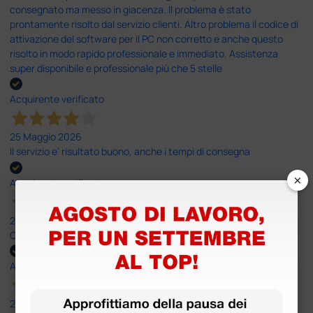
consegnato ma messo in giacenza. Il problema è stato
prontamente risolto dal servizio clienti. Altro problema il codice di
attivazione del software per il PC non corretto e anche questo
risolto in modo rapido professionale e immediato. Assistenza
super disponibile e professionale più che 5 stelle
Acquirente verificato
25 Maggio 2026
Il servizio e’ risultato buono, anche i tempi di consegna
×
Acquirente verificato
25 Maggio 2026
OTTIMO SITO E OTTIMO SERVIZIO
Acquirente verificato
25 Maggio 2026