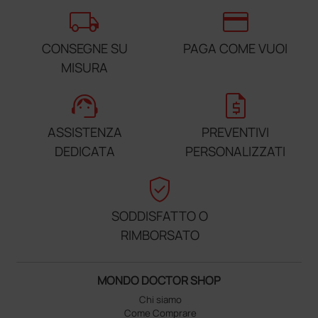
local_shipping
credit_card
CONSEGNE SU
PAGA COME VUOI
MISURA
support_agent
request_quote
ASSISTENZA
PREVENTIVI
DEDICATA
PERSONALIZZATI
verified_user
SODDISFATTO O
RIMBORSATO
MONDO DOCTOR SHOP
Chi siamo
Come Comprare