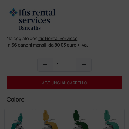
Noleggialo con
Ifis Rental Services
in 66 canoni mensili da 80,03 euro + iva.
add
remove
AGGIUNGI AL CARRELLO
Colore