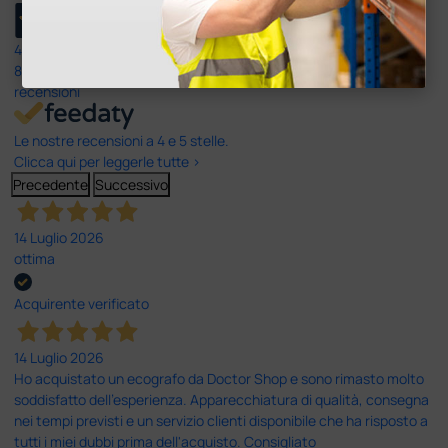
4,6
/5
8.330
recensioni
Le nostre recensioni a 4 e 5 stelle.
Clicca qui per leggerle tutte >
Precedente
Successivo
14 Luglio 2026
ottima
Acquirente verificato
14 Luglio 2026
Ho acquistato un ecografo da Doctor Shop e sono rimasto molto
soddisfatto dell'esperienza. Apparecchiatura di qualità, consegna
nei tempi previsti e un servizio clienti disponibile che ha risposto a
tutti i miei dubbi prima dell'acquisto. Consigliato