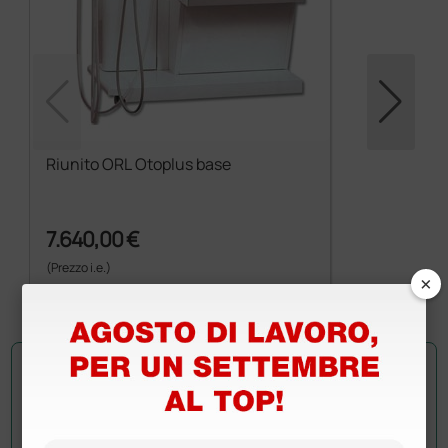
Riunito ORL Otoplus base
7.640,00 €
(Prezzo i.e.)
×
1 pz.