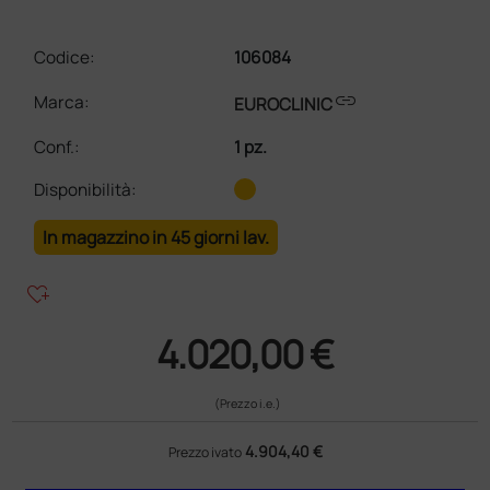
Codice:
106084
link
Marca:
EUROCLINIC
Conf.
:
1 pz.
Disponibilità:
In magazzino in 45 giorni lav.
heart_plus
4.020,00 €
(Prezzo i.e.)
4.904,40 €
Prezzo ivato