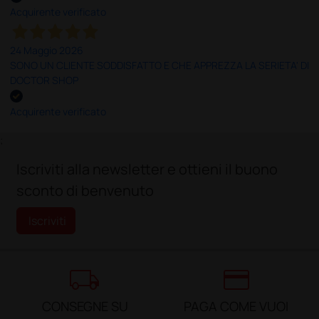
Acquirente verificato
24 Maggio 2026
SONO UN CLIENTE SODDISFATTO E CHE APPREZZA LA SERIETA' DI
DOCTOR SHOP
Acquirente verificato
;
Iscriviti alla newsletter e ottieni il buono
sconto di benvenuto
Iscriviti
local_shipping
credit_card
CONSEGNE SU
PAGA COME VUOI