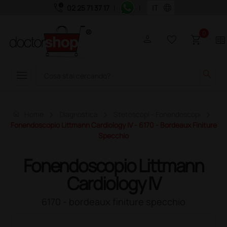
call_quality
language
02 25 71 37 17
|
|
0
person
favorite_border
shopping_cart
two_pager
menu
search
home
Home
Diagnostica
Stetoscopi - Fonendoscopi
Fonendoscopio Littmann Cardiology IV - 6170 - Bordeaux Finiture
Specchio
Fonendoscopio Littmann
Cardiology IV
6170 - bordeaux finiture specchio