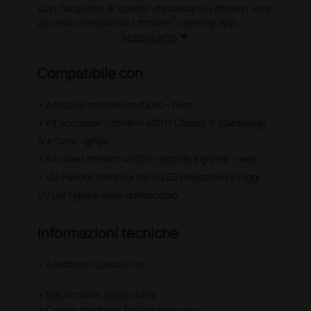
Con l'acquisto di questo stetoscopio Littmann avrai
®
accesso all'esclusiva Littmann
Learning App.
Mostra altro
®
La Littmann
Learning App è scaricabile
gratuitamente, con accesso libero ai contenuti di
Compatibile con
base. Acquistando un nuovo stetoscopio*, è possibile
accedere ai contenuti premium.
• Astuccio morbido multiuso - nero
®
1) Cerca Littmann
Learning App su App Store o
• Kit accessori Littmann 40017 Classic III, Cardiology
Google Play
2) Scarica e registrati gratis
IV e Core - grigio
3) Inserisci il numero di serie del tuo stetoscopio
• Kit olive Littmann 40001 - piccole e grandi - nere
• UV-Heroes bianco a triplo LED Dispositivo a raggi
®
La Littmann
Learning App. Apprendimento a portata
UV per l'igiene dello stetoscopio
di mano:
• 23 lezioni di valutazione cardiaca del paziente;
• 20 lezioni di valutazione respiratoria del paziente;
Informazioni tecniche
• casi di studio, suoni reali di auscultazione, ECG,
radiografie del torace, ecc.;
• Adattatori Speciali‎:‎ no
• 20 auscultazioni cardiache e polmonari;
• 25 domande a risposta multipla;
• Biauricolare: doppio lume
• archivio con 10 toni cardiaci e 10 toni polmonari.
• Colore‎: bordeaux finiture specchio