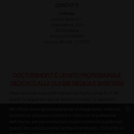
CONTATTI
Indirizzo
Doctor Shop S.r.l.
Viale Monza, 259
20126 Milano
P.IVA 04760660961
Numero REA MI - 1770573
DOCTORSHOP.IT È UN SITO PROFESSIONALE
DEDICATO ALLA CLASSE MEDICA E SANITARIA
Relativamente ai prodotti venduti da Doctor Shop S.r.l. ed
aventi la seguente natura: dispositivi medici e dispositivi
medico – diagnostici in vitro, presidi medico chirurgici si
cancel
Per offrire una migliore esperienza di navigazione, ottenere
significa che: tutti i contenuti dei siti doctorshop.it e
statistiche, proporre contenuti in linea con le preferenze
salutefacile.it relativi a tali prodotti (testi, immagini, foto,
dell'utente, per personalizzare i nostri contenuti pubblicitari
disegni, allegati e quant’altro) non hanno carattere né
questo sito utilizza cookie, anche di terze parti. Cliccando su
natura di pubblicità. Tutti i contenuti devono intendersi e