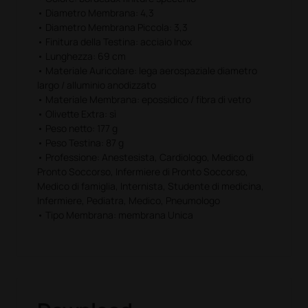
• Diametro Membrana‎: 4,3
®
*L'accesso ai contenuti Premium di Littmann
• Diametro Membrana Piccola‎: 3,3
Learning App è incluso con l'acquisto dei modelli:
• Finitura della Testina: ‎‎acciaio Inox
Classic III, Master Classic, Cardiology IV, Master
• Lunghezza‎: 69 cm
Cardiology, Elettronici 3100 e 3200.
• Materiale Auricolare: lega aerospaziale diametro
largo / alluminio anodizzato
Caratteristiche principali:
• Materiale Membrana‎: epossidico / fibra di vetro
• Olivette Extra‎: sì
Doppia membrana fluttuante
• Peso netto‎: 177 g
La sua forma a calice distintiva dispone di due
• Peso Testina‎: 87 g
membrane fluttuanti, su entrambi i lati, per offrire
• Professione: Anestesista,‎ Cardiologo,‎ Medico di
prestazioni acustiche eccezionali, versatilità
Pronto Soccorso,‎ Infermiere di Pronto Soccorso,‎
diagnostica, e praticità nel trattamento di pazienti
Medico di famiglia,‎ Internista,‎ Studente di medicina,‎
adulti e pediatrici. La tecnologia a membrana
Infermiere,‎ Pediatra,‎ Medico,‎ Pneumologo
fluttuante è un'invenzione che consente ai medici di
• Tipo Membrana: membrana Unica
auscultare i suoni ad alta e bassa frequenza
regolando la pressione sulla testina: una leggera
pressione per sentire i suoni a bassa frequenza; una
pressione più decisa per auscultare i suoni di
frequenza più alta. La tensione del tubo è facilmente
regolabile, premendo insieme o tirando
separatamente gli auricolari.