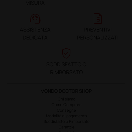
MISURA
support_agent
request_quote
ASSISTENZA
PREVENTIVI
DEDICATA
PERSONALIZZATI
verified_user
SODDISFATTO O
RIMBORSATO
MONDO DOCTOR SHOP
Chi siamo
Come Comprare
Consegne
Modalità di pagamento
Soddisfatto o Rimborsato
Garanzie