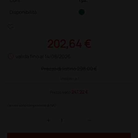
Conf.
:
1 pz.
Disponibilità:
heart_plus
202,64 €
schedule
valida fino al 14/08/2026
Prezzo di listino
298,00 €
(Prezzo i.e.)
247,22 €
Prezzo ivato
(le rate sono comprensive di IVA)
add
remove