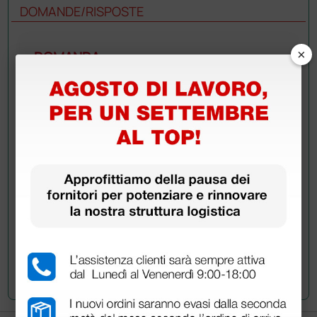
DOMANDE/RISPOSTE
×
DOMANDA
Buongiorno, potrei sapere se la calzata è
grande o regolare? Calzo 38 e sono indecisa
se acquistare 37-38 o 38-39. Grazie mille
RISPOSTE
Doctor Shop
- 03/09/2020
Gentile cliente, la calzata è regolare. Ad ogni
modo qualora fosse necessario potrà esercitare
il diritto di recesso e restituire il prodotto entro
14 giorni dalla sua ricezione. Cordiali saluti