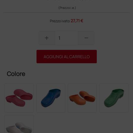
(Prezzo i.e.)
27,71 €
Prezzo ivato
add
remove
AGGIUNGI AL CARRELLO
Colore