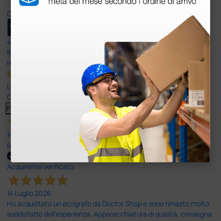
Ottimo
4,6
/5
8.330
recensioni
Le nostre recensioni a 4 e 5 stelle.
Clicca qui per leggerle tutte >
Precedente
Successivo
14 Luglio 2026
ottima
Acquirente verificato
14 Luglio 2026
Ho acquistato un ecografo da Doctor Shop e sono rimasto molto
soddisfatto dell'esperienza. Apparecchiatura di qualità, consegna