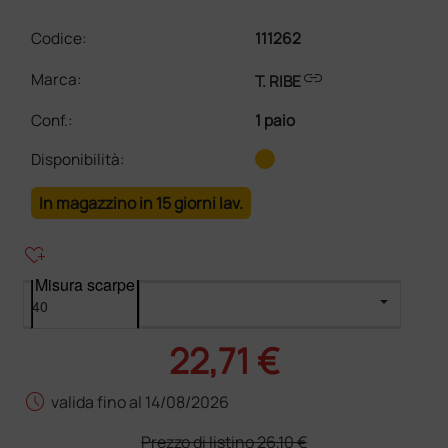
Codice:
111262
link
Marca:
T. RIBE
Conf.
:
1 paio
Disponibilità:
In magazzino in 15 giorni lav.
heart_plus
Misura scarpe
22,71 €
schedule
valida fino al 14/08/2026
Prezzo di listino
26,10 €