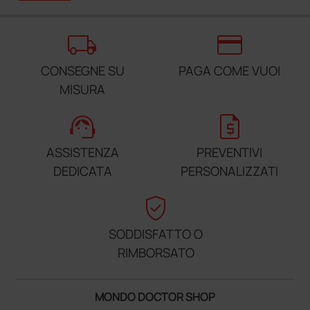
local_shipping
credit_card
CONSEGNE SU
PAGA COME VUOI
MISURA
support_agent
request_quote
ASSISTENZA
PREVENTIVI
DEDICATA
PERSONALIZZATI
verified_user
SODDISFATTO O
RIMBORSATO
MONDO DOCTOR SHOP