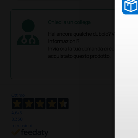
Chiedi a un collega
Hai ancora qualche dubbio? Vuoi ulterio
informazioni?
Invia ora la tua domanda ai colleghi che
acquistato questo prodotto.
Ottimo
4,6
/5
8.330
recensioni