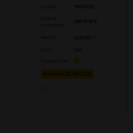
Codice:
19600020
Codice
HBF-511B-E
produttore
link
Marca:
OMRON
Conf.
:
1 pz.
Disponibilità:
in arrivo il 20/08/2026
heart_plus