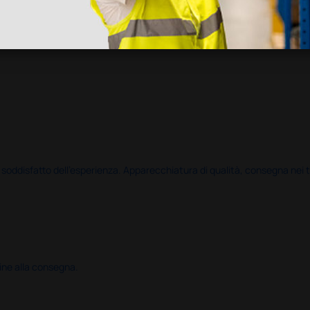
disfatto dell'esperienza. Apparecchiatura di qualità, consegna nei temp
ine alla consegna.