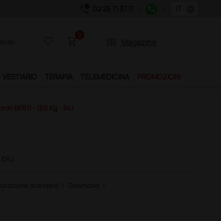
call_quality
language
02 25 71 37 17
|
|
Acquistando il servizio "Ds Club", un anno di spedizion
0
favorite_border
shopping_cart
two_pager
Magazine
trati
VESTIARIO
TERAPIA
TELEMEDICINA
PROMOZIONI
ron BF511 - 150 Kg - Blu
 blu
otazione standard
|
Download
|