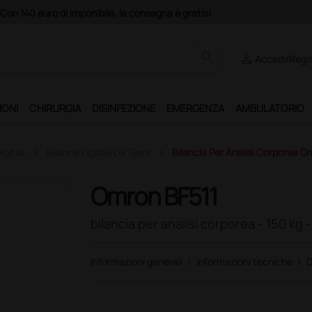
atis!
search
person
Accedi/Regis
IONI
CHIRURGIA
DISINFEZIONE
EMERGENZA
AMBULATORIO
igitali
Bilance Digitali Da Terra
Bilancia Per Analisi Corporea Om
Omron BF511
bilancia per analisi corporea - 150 kg -
Informazioni generali
|
Informazioni tecniche
|
D