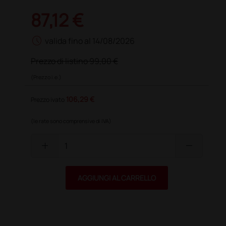
87,12 €
schedule
valida fino al 14/08/2026
Prezzo di listino
99,00 €
(Prezzo i.e.)
106,29 €
Prezzo ivato
(le rate sono comprensive di IVA)
add
remove
AGGIUNGI AL CARRELLO