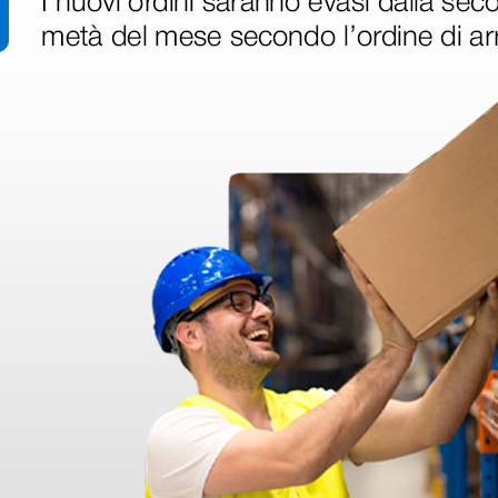
ri
 hanno già