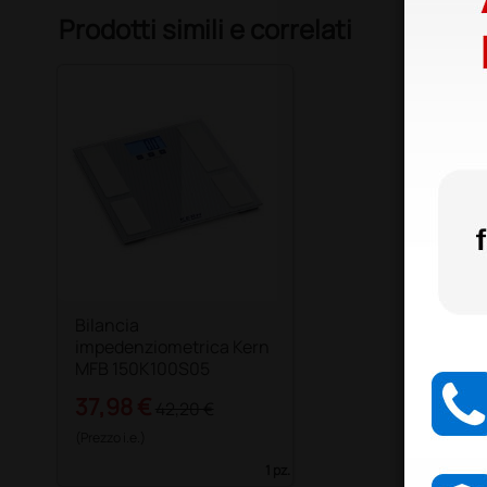
Prodotti simili e correlati
Bilancia
impedenziometrica Kern
MFB 150K100S05
37,98 €
42,20 €
(Prezzo i.e.)
1 pz.