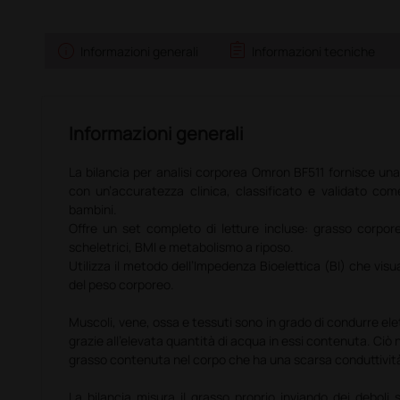
info
assignment
Informazioni generali
Informazioni tecniche
Informazioni generali
La bilancia per analisi corporea Omron BF511 fornisce un
con un’accuratezza clinica, classificato e validato co
bambini.
Offre un set completo di letture incluse: grasso corporeo
scheletrici, BMI e metabolismo a riposo.
Utilizza il metodo dell’Impedenza Bioelettica (BI) che vis
del peso corporeo.
Muscoli, vene, ossa e tessuti sono in grado di condurre el
grazie all’elevata quantità di acqua in essi contenuta. Ciò 
grasso contenuta nel corpo che ha una scarsa conduttivit
La bilancia misura il grasso proprio inviando dei deboli s