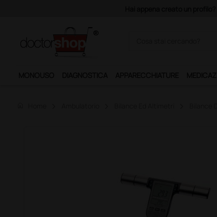
i appena creato un profilo? Con 140 euro di imponibile, la consegna è gr
MONOUSO
DIAGNOSTICA
APPARECCHIATURE
MEDICAZ
home
Home
Ambulatorio
Bilance Ed Altimetri
Bilance D