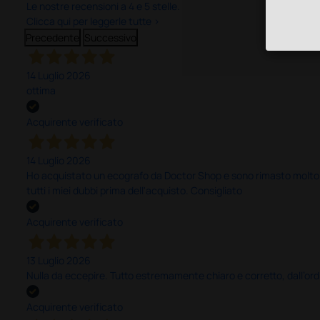
Le nostre recensioni a 4 e 5 stelle.
Clicca qui per leggerle tutte >
Precedente
Successivo
14 Luglio 2026
ottima
Acquirente verificato
14 Luglio 2026
Ho acquistato un ecografo da Doctor Shop e sono rimasto molto sod
tutti i miei dubbi prima dell'acquisto. Consigliato
Acquirente verificato
13 Luglio 2026
Nulla da eccepire. Tutto estremamente chiaro e corretto, dall’ord
Acquirente verificato