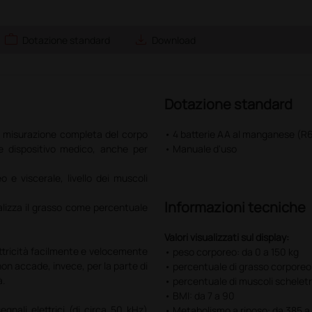
work
save_alt
Dotazione standard
Download
Dotazione standard
a misurazione completa del corpo
• 4 batterie AA al manganese (R
me dispositivo medico, anche per
• Manuale d'uso
 e viscerale, livello dei muscoli
Informazioni tecniche
ualizza il grasso come percentuale
Valori visualizzati sul display:
ettricità facilmente e velocemente
• peso corporeo: da 0 a 150 kg
non accade, invece, per la parte di
• percentuale di grasso corporeo
à.
• percentuale di muscoli scheletri
• BMI: da 7 a 90
egnali elettrici (di circa 50 kHz)
• Metabolismo a riposo: da 385 a