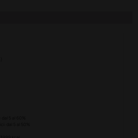
6)
: dal 5 al 60%
ci: dal 5 al 50%
 3999 kcal