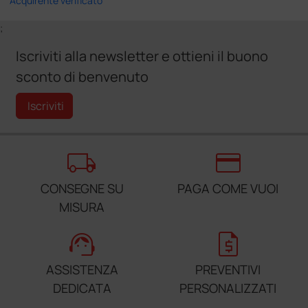
Acquirente verificato
;
Iscriviti alla newsletter e ottieni il buono
sconto di benvenuto
Iscriviti
local_shipping
credit_card
CONSEGNE SU
PAGA COME VUOI
MISURA
support_agent
request_quote
ASSISTENZA
PREVENTIVI
DEDICATA
PERSONALIZZATI