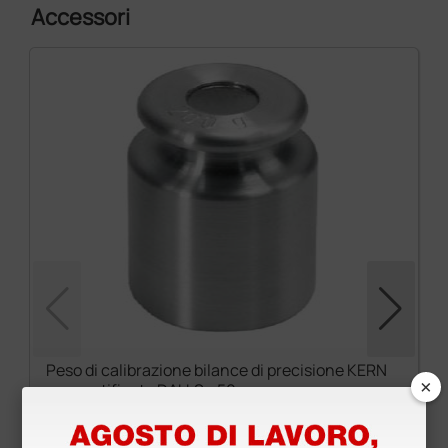
Accessori
Peso di calibrazione bilance di precisione KERN
×
con certificato DAkkS - 50 g
42,00 €