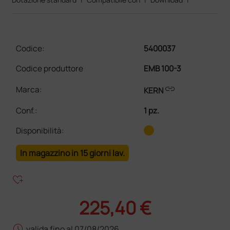
Codice:
5400037
Codice produttore
EMB 100-3
link
Marca:
KERN
Conf.
:
1 pz.
Disponibilità:
In magazzino in 15 giorni lav.
heart_plus
225,40 €
schedule
valida fino al 07/08/2026