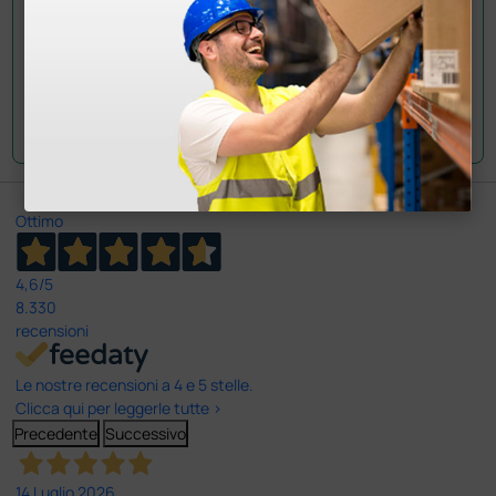
Invia la tua domanda
Ottimo
4,6
/5
8.330
recensioni
Le nostre recensioni a 4 e 5 stelle.
Clicca qui per leggerle tutte >
Precedente
Successivo
14 Luglio 2026