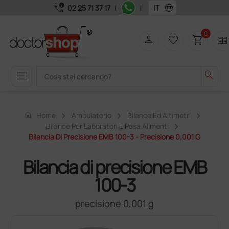
call_quality
language
02 25 71 37 17
|
|
0
person
favorite_border
shopping_cart
two_pager
menu
search
home
Home
Ambulatorio
Bilance Ed Altimetri
Bilance Per Laboratori E Pesa Alimenti
Bilancia Di Precisione EMB 100-3 - Precisione 0,001 G
Bilancia di precisione EMB
100-3
precisione 0,001 g