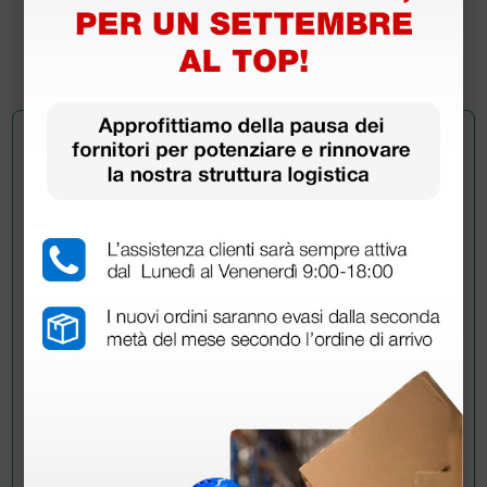
(Prezzo i.e.)
1 pz.
Chiedi a un collega
Hai ancora qualche dubbio? Vuoi ulteriori
informazioni?
Invia ora la tua domanda ai colleghi che hanno già
acquistato questo prodotto.