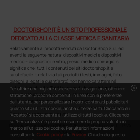
DOCTORSHOP.IT È UN SITO PROFESSIONALE
DEDICATO ALLA CLASSE MEDICA E SANITARIA
Relativamente ai prodotti venduti da Doctor Shop S.r.l. ed
aventi la seguente natura: dispositivi medici e dispositivi
medico – diagnostici in vitro, presidi medico chirurgici si
significa che: tutti i contenuti dei siti doctorshop.it e
salutefacile.it relativi a tali prodotti (testi, immagini, foto,
disegni, allegati e quant’altro) non hanno carattere né
cancel
natura di pubblicità. Tutti i contenuti devono intendersi e
Per offrire una migliore esperienza di navigazione, ottenere
sono di natura esclusivamente informativa e volti
statistiche, proporre contenuti in linea con le preferenze
esclusivamente a portare a conoscenza dei clienti e dei
dell'utente, per personalizzare i nostri contenuti pubblicitari
potenziali clienti in fase di preacquisto i prodotti venduti da
questo sito utilizza cookie, anche di terze parti. Cliccando su
Doctorshop attraverso la rete.
“Accetto” si acconsente all'utilizzo di tutti i cookie. Cliccando
su “Personalizza” è possibile esprimere la propria volontà in
Copyright DoctorShop 2005-2026 - Tutti diritti riservati - P.IVA
merito all'utilizzo dei cookie. Per ulteriori informazioni
04760660961
consultare la
Cookie policy
e la
Privacy
. Chiudendo questo