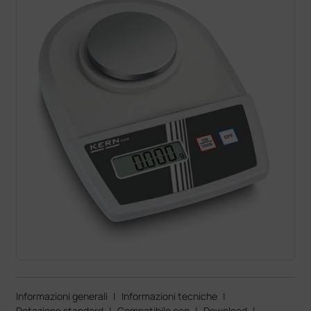
Informazioni generali
|
Informazioni tecniche
|
Dotazione standard
|
Compatibile con
|
Download
|