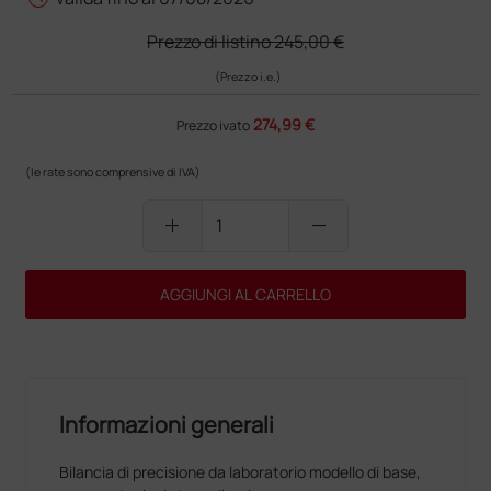
Prezzo di listino
245,00 €
(Prezzo i.e.)
274,99 €
Prezzo ivato
(le rate sono comprensive di IVA)
add
remove
AGGIUNGI AL CARRELLO
Informazioni generali
Bilancia di precisione da laboratorio modello di base,