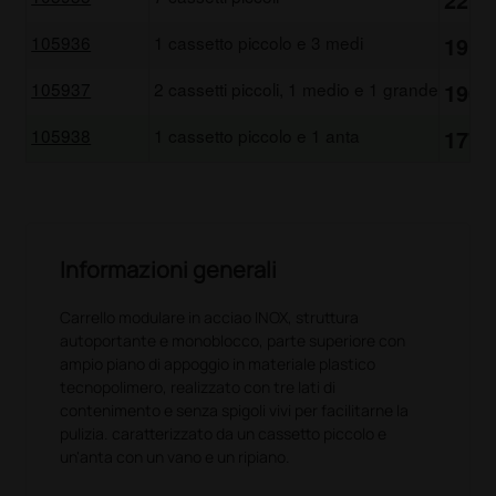
105936
1 cassetto piccolo e 3 medi
1910
105937
2 cassetti piccoli, 1 medio e 1 grande
1900
105938
1 cassetto piccolo e 1 anta
1770
Informazioni generali
Carrello modulare in acciao INOX, struttura
autoportante e monoblocco, parte superiore con
ampio piano di appoggio in materiale plastico
tecnopolimero, realizzato con tre lati di
contenimento e senza spigoli vivi per facilitarne la
pulizia. caratterizzato da un cassetto piccolo e
un'anta con un vano e un ripiano.