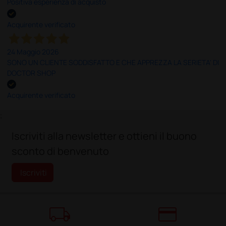
Positiva esperienza di acquisto
Acquirente verificato
24 Maggio 2026
SONO UN CLIENTE SODDISFATTO E CHE APPREZZA LA SERIETA' DI
DOCTOR SHOP
Acquirente verificato
;
Iscriviti alla newsletter e ottieni il buono
sconto di benvenuto
Iscriviti
local_shipping
credit_card