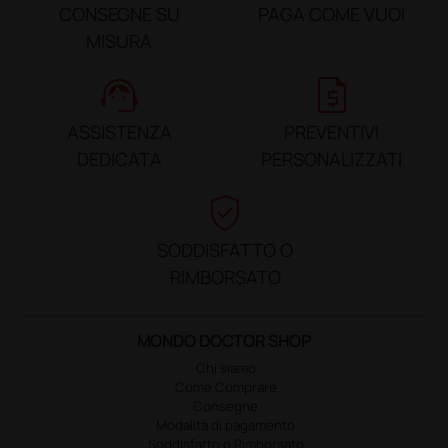
CONSEGNE SU
PAGA COME VUOI
MISURA
support_agent
request_quote
ASSISTENZA
PREVENTIVI
DEDICATA
PERSONALIZZATI
verified_user
SODDISFATTO O
RIMBORSATO
MONDO DOCTOR SHOP
Chi siamo
Come Comprare
Consegne
Modalità di pagamento
Soddisfatto o Rimborsato