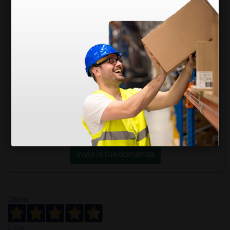
Chiedi a un collega
Hai ancora qualche dubbio? Vuoi ulteriori
informazioni?
Invia ora la tua domanda ai colleghi che hanno già
acquistato questo prodotto.
Invia la tua domanda
Ottimo
4,6
/5