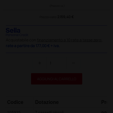
(Prezzo i.e.)
2.159,40 €
Prezzo ivato
Acquistabile con
finanziamento a 10 rate a tasse zero:
rate a partire da
177,00 €
+ iva.
add
remove
AGGIUNGI AL CARRELLO
Codice
Dotazione
Prez
105935
7 cassetti piccoli
2210