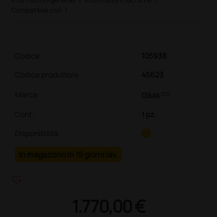
Compatibile con
|
Codice:
105938
Codice produttore
45623
link
Marca:
GIMA
Conf.
:
1 pz.
Disponibilità:
In magazzino in 15 giorni lav.
heart_plus
1.770,00 €