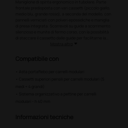
Maniglione di spinta ergonomico in tubolare. Parte
frontale predisposta con vari cassetti (piccolo giallo,
medio blu, grande rosso), a seconda del modello, con
pannelli verniciati con polveri epossidiche e maniglia
di presa integrata. Scorrevoli su guide a scorrimento
silenzioso e munite di fermo corso, con la possibilità
di staccare il cassetto dalle guide per facilitarne la
pulizia e la disinfezione.
Mostra altro
Chiusura centralizzata con chiave.
Compatibile con
Gli accessori possono essere posizionati sul lato
destro o sinistro (vani piccoli o grandi e cestino).
• Asta portaflebo per carrelli modulari
Provvisto di paracolpi e montato su ruote
• Cassetti superiori pensili per carrelli modulari (5
antistatiche di diametro 125 mm, di cui 2 frenanti.
Produzione italiana.
medi + 4 grandi)
• Sistema organizzativo a pettine per carrelli
modulari - h 40 mm
Informazioni tecniche