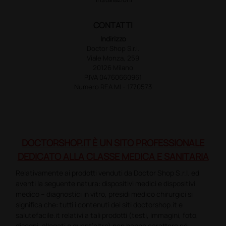
CONTATTI
Indirizzo
Doctor Shop S.r.l.
Viale Monza, 259
20126 Milano
P.IVA 04760660961
Numero REA MI - 1770573
DOCTORSHOP.IT È UN SITO PROFESSIONALE
DEDICATO ALLA CLASSE MEDICA E SANITARIA
Relativamente ai prodotti venduti da Doctor Shop S.r.l. ed
aventi la seguente natura: dispositivi medici e dispositivi
medico – diagnostici in vitro, presidi medico chirurgici si
significa che: tutti i contenuti dei siti doctorshop.it e
salutefacile.it relativi a tali prodotti (testi, immagini, foto,
disegni, allegati e quant’altro) non hanno carattere né