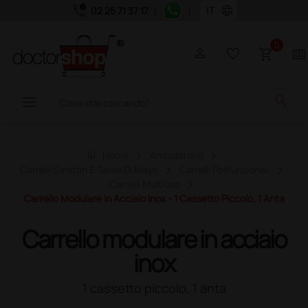
call_quality
language
02 25 71 37 17
|
|
0
person
favorite_border
shopping_cart
two_pager
menu
search
home
Home
Ambulatorio
Carrelli Sanitari E Tavoli Di Mayo
Carrelli Polifunzionali
Carrelli Multiuso
Carrello Modulare In Acciaio Inox - 1 Cassetto Piccolo, 1 Anta
Carrello modulare in acciaio
inox
1 cassetto piccolo, 1 anta