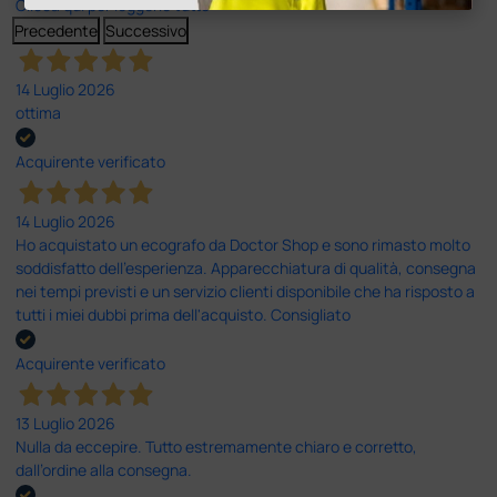
Clicca qui per leggerle tutte >
Precedente
Successivo
14 Luglio 2026
ottima
Acquirente verificato
14 Luglio 2026
Ho acquistato un ecografo da Doctor Shop e sono rimasto molto
soddisfatto dell'esperienza. Apparecchiatura di qualità, consegna
nei tempi previsti e un servizio clienti disponibile che ha risposto a
tutti i miei dubbi prima dell'acquisto. Consigliato
Acquirente verificato
13 Luglio 2026
Nulla da eccepire. Tutto estremamente chiaro e corretto,
dall’ordine alla consegna.