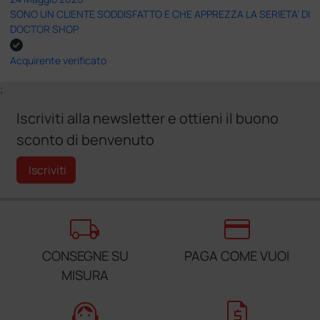
SONO UN CLIENTE SODDISFATTO E CHE APPREZZA LA SERIETA' DI
DOCTOR SHOP
Acquirente verificato
;
Iscriviti alla newsletter e ottieni il buono
sconto di benvenuto
Iscriviti
local_shipping
credit_card
CONSEGNE SU
PAGA COME VUOI
MISURA
support_agent
request_quote