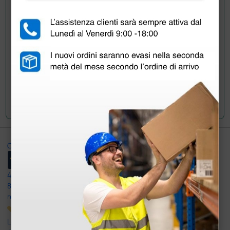
acquistato questo prodotto.
Invia la tua domanda
Ottimo
4,6
/5
8.330
recensioni
Le nostre recensioni a 4 e 5 stelle.