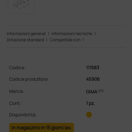
Informazioni generali
|
Informazioni tecniche
|
Dotazione standard
|
Compatibile con
|
Codice:
111583
Codice produttore
45906
link
Marca:
GIMA
Conf.
:
1 pz.
Disponibilità:
In magazzino in 15 giorni lav.