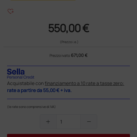
heart_plus
550,00 €
(Prezzo i.e.)
671,00 €
Prezzo ivato
Acquistabile con
finanziamento a 10 rate a tasse zero:
rate a partire da
55,00 €
+ iva.
(le rate sono comprensive di IVA)
add
remove