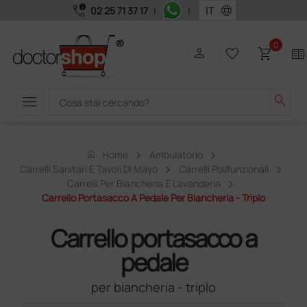
call_quality
language
02 25 71 37 17
|
|
0
person
favorite_border
shopping_cart
two_pager
menu
search
home
Home
Ambulatorio
Carrelli Sanitari E Tavoli Di Mayo
Carrelli Polifunzionali
Carrelli Per Biancheria E Lavanderia
Carrello Portasacco A Pedale Per Biancheria - Triplo
Carrello portasacco a
pedale
per biancheria - triplo