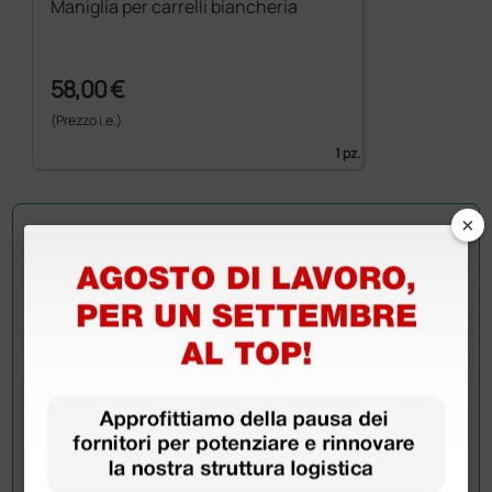
Maniglia per carrelli biancheria
58,00 €
(Prezzo i.e.)
1 pz.
×
Chiedi a un collega
Hai ancora qualche dubbio? Vuoi ulteriori
informazioni?
Invia ora la tua domanda ai colleghi che hanno già