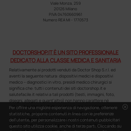
Viale Monza, 259
20126 Milano
P.IVA 04760660961
Numero REA MI - 1770573
DOCTORSHOP.IT È UN SITO PROFESSIONALE
DEDICATO ALLA CLASSE MEDICA E SANITARIA
Relativamente ai prodotti venduti da Doctor Shop S.r.l. ed
aventi la seguente natura: dispositivi medici e dispositivi
medico – diagnostici in vitro, presidi medico chirurgici si
significa che: tutti i contenuti dei siti doctorshop.it e
salutefacile.it relativi a tali prodotti (testi, immagini, foto,
disegni, allegati e quant’altro) non hanno carattere né
cancel
natura di pubblicità. Tutti i contenuti devono intendersi e
Per offrire una migliore esperienza di navigazione, ottenere
sono di natura esclusivamente informativa e volti
statistiche, proporre contenuti in linea con le preferenze
esclusivamente a portare a conoscenza dei clienti e dei
dell'utente, per personalizzare i nostri contenuti pubblicitari
potenziali clienti in fase di preacquisto i prodotti venduti da
questo sito utilizza cookie, anche di terze parti. Cliccando su