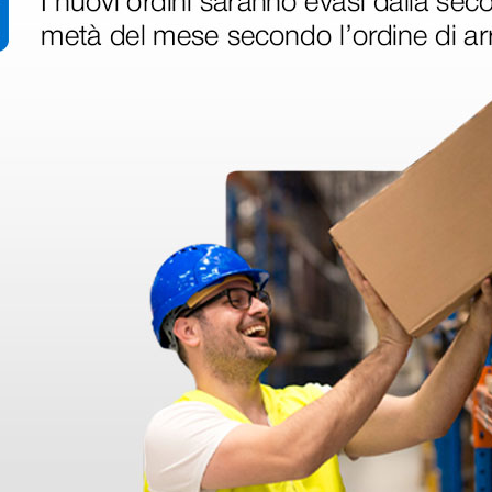
ri
 hanno già