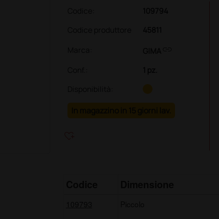
Codice:
109794
Codice produttore
45811
link
Marca:
GIMA
Conf.
:
1 pz.
Disponibilità:
In magazzino in 15 giorni lav.
heart_plus
Codice
Dimensione
109793
Piccolo