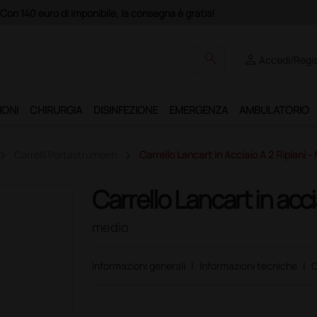
Acquistando il serv
search
person
Accedi/Regis
IONI
CHIRURGIA
DISINFEZIONE
EMERGENZA
AMBULATORIO
Carrelli Portastrumenti
Carrello Lancart In Acciaio A 2 Ripiani -
Carrello Lancart in accia
medio
Informazioni generali
|
Informazioni tecniche
|
C