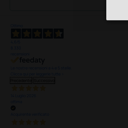
Ottimo
4,6
/5
8.330
recensioni
Le nostre recensioni a 4 e 5 stelle.
Clicca qui per leggerle tutte >
Precedente
Successivo
14 Luglio 2026
ottima
Acquirente verificato