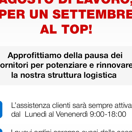
rrelli
1 set