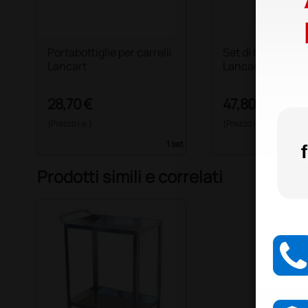
Portabottiglie per carrelli
Set di bordi per ca
Lancart
Lancart medi
28,70 €
47,80 €
(Prezzo i.e.)
(Prezzo i.e.)
1 set
Prodotti simili e correlati