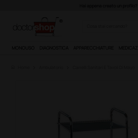
uro di imponibile, la consegna è gratis!
MONOUSO
DIAGNOSTICA
APPARECCHIATURE
MEDICAZ
home
Home
Ambulatorio
Carrelli Sanitari E Tavoli Di Mayo