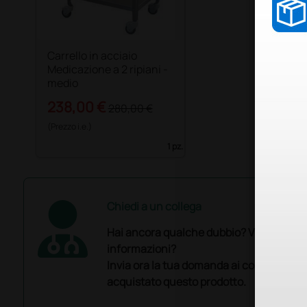
Carrello in acciaio
Medicazione a 2 ripiani -
medio
238,00 €
280,00 €
(Prezzo i.e.)
1 pz.
Chiedi a un collega
Hai ancora qualche dubbio? Vuoi ulterio
informazioni?
Invia ora la tua domanda ai colleghi che
acquistato questo prodotto.