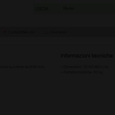
109794
Medio
list
save_alt
Compatibile con
Download
Informazioni tecniche
ontato su rotelle da Ø 80 mm.
• Dimensioni: 70×50×80 h cm
• Portata massima: 60 kg