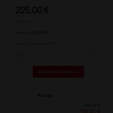
225,00 €
(Prezzo i.e.)
274,50 €
Prezzo ivato
(le rate sono comprensive di IVA)
add
remove
AGGIUNGI AL CARRELLO
Prezzo
199,00 €
157,21 €