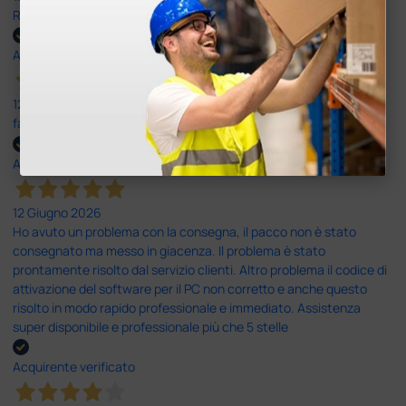
Rapidi, disponibili ben forniti
Acquirente verificato
12 Giugno 2026
facilità di acquisto e puntualità
Acquirente verificato
12 Giugno 2026
Ho avuto un problema con la consegna, il pacco non è stato
consegnato ma messo in giacenza. Il problema è stato
prontamente risolto dal servizio clienti. Altro problema il codice di
attivazione del software per il PC non corretto e anche questo
risolto in modo rapido professionale e immediato. Assistenza
super disponibile e professionale più che 5 stelle
Acquirente verificato