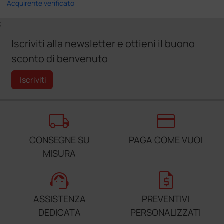
Acquirente verificato
;
Iscriviti alla newsletter e ottieni il buono
sconto di benvenuto
Iscriviti
local_shipping
credit_card
CONSEGNE SU
PAGA COME VUOI
MISURA
support_agent
request_quote
ASSISTENZA
PREVENTIVI
DEDICATA
PERSONALIZZATI