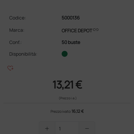
Codice:
5000136
link
Marca:
OFFICE DEPOT
Conf.
:
50 buste
Disponibilità:
heart_plus
13,21 €
(Prezzo i.e.)
16,12 €
Prezzo ivato
add
remove