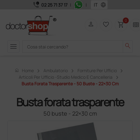
call_quality
language
02 25 71 37 17
|
|
0
person
favorite_border
shopping_cart
two_pager
menu
search
home
Home
Ambulatorio
Forniture Per Ufficio
Articoli Per Ufficio -studio Medico E Cancelleria
Busta Forata Trasparente - 50 Buste - 22×30 Cm
Busta forata trasparente
50 buste - 22×30 cm