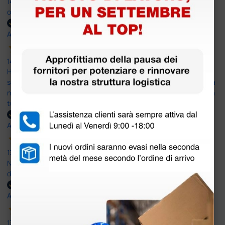
14 Luglio 2026
ottima
Acquirente verificato
14 Luglio 2026
Ho acquistato un ecografo da Doctor Shop e sono rimasto molto
soddisfatto dell'esperienza. Apparecchiatura di qualità, consegna
nei tempi previsti e un servizio clienti disponibile che ha risposto a
tutti i miei dubbi prima dell'acquisto. Consigliato
Acquirente verificato
13 Luglio 2026
Nulla da eccepire. Tutto estremamente chiaro e corretto,
dall’ordine alla consegna.
Acquirente verificato
13 Luglio 2026