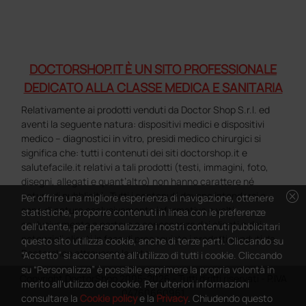
DOCTORSHOP.IT È UN SITO PROFESSIONALE
DEDICATO ALLA CLASSE MEDICA E SANITARIA
Relativamente ai prodotti venduti da Doctor Shop S.r.l. ed
aventi la seguente natura: dispositivi medici e dispositivi
medico – diagnostici in vitro, presidi medico chirurgici si
significa che: tutti i contenuti dei siti doctorshop.it e
salutefacile.it relativi a tali prodotti (testi, immagini, foto,
disegni, allegati e quant’altro) non hanno carattere né
cancel
natura di pubblicità. Tutti i contenuti devono intendersi e
Per offrire una migliore esperienza di navigazione, ottenere
sono di natura esclusivamente informativa e volti
statistiche, proporre contenuti in linea con le preferenze
esclusivamente a portare a conoscenza dei clienti e dei
dell'utente, per personalizzare i nostri contenuti pubblicitari
potenziali clienti in fase di preacquisto i prodotti venduti da
questo sito utilizza cookie, anche di terze parti. Cliccando su
Doctorshop attraverso la rete.
“Accetto” si acconsente all'utilizzo di tutti i cookie. Cliccando
su “Personalizza” è possibile esprimere la propria volontà in
Copyright DoctorShop 2005-2026 - Tutti diritti riservati - P.IVA
merito all'utilizzo dei cookie. Per ulteriori informazioni
04760660961
consultare la
Cookie policy
e la
Privacy
. Chiudendo questo