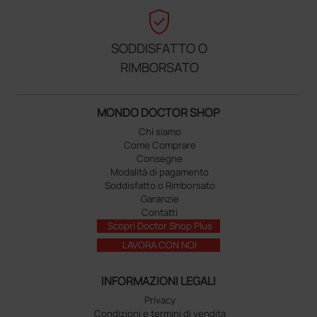
verified_user
SODDISFATTO O
RIMBORSATO
MONDO DOCTOR SHOP
Chi siamo
Come Comprare
Consegne
Modalità di pagamento
Soddisfatto o Rimborsato
Garanzie
Contatti
Scopri Doctor Shop Plus
LAVORA CON NOI
INFORMAZIONI LEGALI
Privacy
Condizioni e termini di vendita