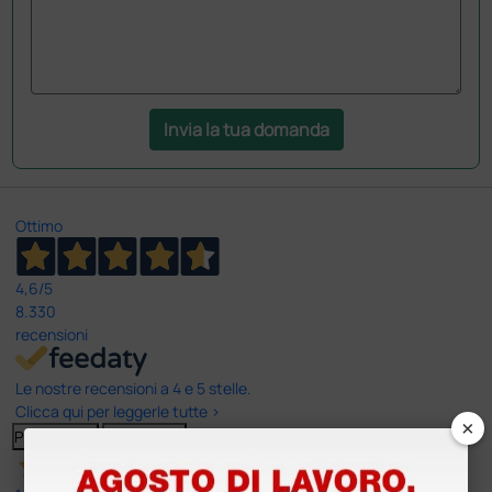
Invia la tua domanda
Ottimo
4,6
/5
8.330
recensioni
Le nostre recensioni a 4 e 5 stelle.
Clicca qui per leggerle tutte >
×
Precedente
Successivo