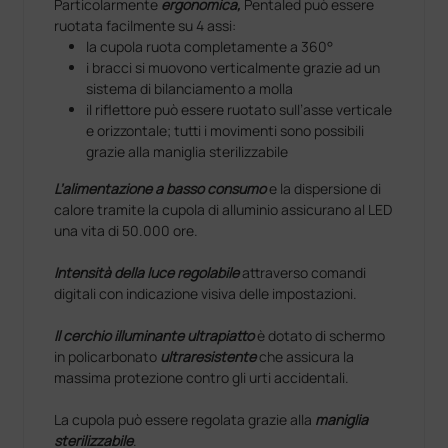
Particolarmente
ergonomica,
Pentaled può essere
ruotata facilmente su 4 assi:
la cupola ruota completamente a 360°
i bracci si muovono verticalmente grazie ad un
sistema di bilanciamento a molla
il riflettore può essere ruotato sull’asse verticale
e orizzontale; tutti i movimenti sono possibili
grazie alla maniglia sterilizzabile
L’
alimentazione a basso consumo
e la dispersione di
calore tramite la cupola di alluminio assicurano al LED
una vita di 50.000 ore.
Intensità della luce regolabile
attraverso comandi
digitali con indicazione visiva delle impostazioni.
Il cerchio illuminante ultrapiatto
è dotato di schermo
in policarbonato
ultraresistente
che assicura la
massima protezione contro gli urti accidentali.
La cupola può essere regolata grazie alla
maniglia
sterilizzabile
.