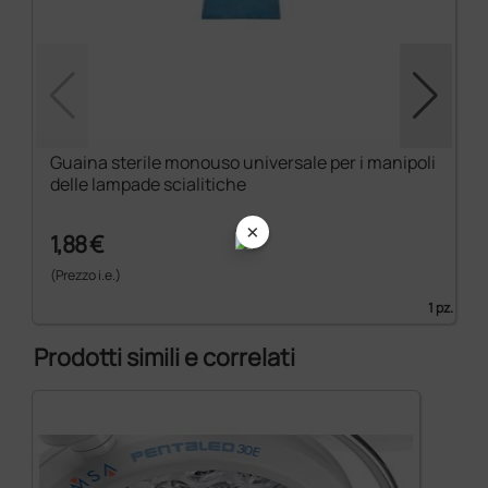
Guaina sterile monouso universale per i manipoli
delle lampade scialitiche
×
1,88 €
(Prezzo i.e.)
1 pz.
Prodotti simili e correlati