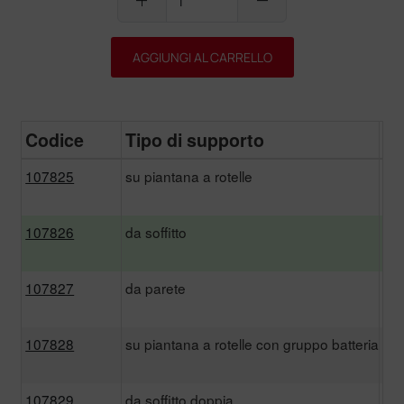
add
remove
AGGIUNGI AL CARRELLO
Codice
Tipo di supporto
Pr
107825
su piantana a rotelle
31
107826
da soffitto
31
107827
da parete
31
107828
su piantana a rotelle con gruppo batteria
50
107829
da soffitto doppia