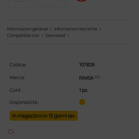
Informazioni generali
|
Informazioni tecniche
|
Compatibile con
|
Download
|
Codice:
107826
link
Marca:
RIMSA
Conf.
:
1 pz.
Disponibilità:
In magazzino in 15 giorni lav.
heart_plus