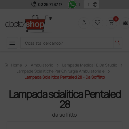
call_quality
language
02 25 71 37 17
|
|
0
person
favorite_border
shopping_cart
two_pager
menu
search
home
Home
Ambulatorio
Lampade Medicali E Da Studio
Lampade Scialitiche Per Chirurgia Ambulatoriale
Lampada Scialitica Pentaled 28 - Da Soffitto
Lampada scialitica Pentaled
28
da soffitto