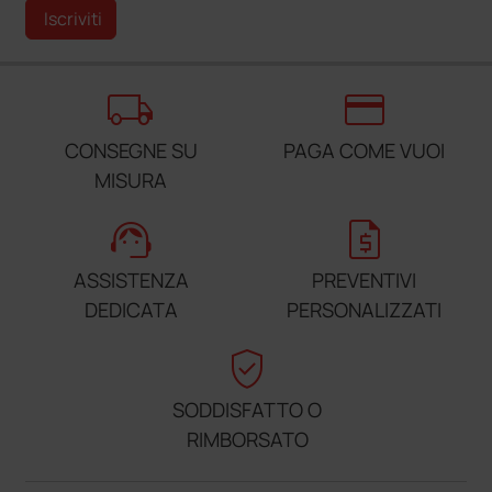
Iscriviti
local_shipping
credit_card
CONSEGNE SU
PAGA COME VUOI
MISURA
support_agent
request_quote
ASSISTENZA
PREVENTIVI
DEDICATA
PERSONALIZZATI
verified_user
SODDISFATTO O
RIMBORSATO