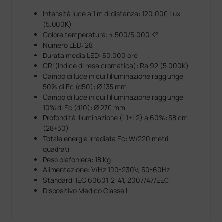
Intensità luce a 1 m di distanza: 120.000 Lux
(5.000K)
Colore temperatura: 4.500/5.000 K°
Numero LED: 28
Durata media LED: 50.000 ore
CRI (Indice di resa cromatica): Ra 92 (5.000K)
Campo di luce in cui l'illuminazione raggiunge
50% di Ec (d50): Ø 135 mm
Campo di luce in cui l'illuminazione raggiunge
10% di Ec (d10): Ø 270 mm
Profondità illuminazione (L1+L2) a 60%: 58 cm
(28+30)
Totale energia irradiata Ec: W/220 metri
quadrati
Peso plafoniera: 18 Kg
Alimentazione: V/Hz 100-230V, 50-60Hz
Standard: IEC 60601-2-41, 2007/47/EEC
Dispositivo Medico Classe I