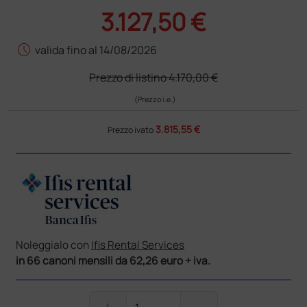
3.127,50 €
schedule
valida fino al 14/08/2026
Prezzo di listino
4.170,00 €
(Prezzo i.e.)
3.815,55 €
Prezzo ivato
Noleggialo con
Ifis Rental Services
in 66 canoni mensili da 62,26 euro + iva.