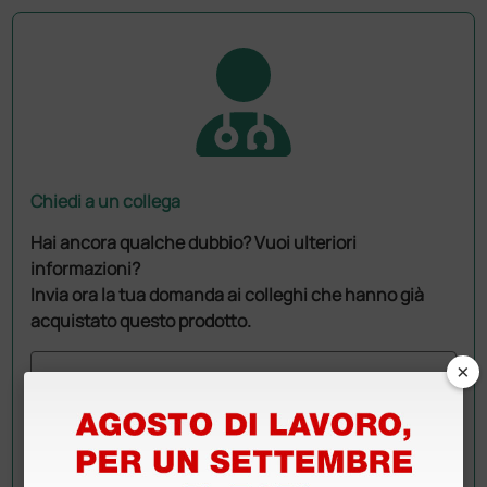
Chiedi a un collega
Hai ancora qualche dubbio? Vuoi ulteriori
informazioni?
Invia ora la tua domanda ai colleghi che hanno già
acquistato questo prodotto.
×