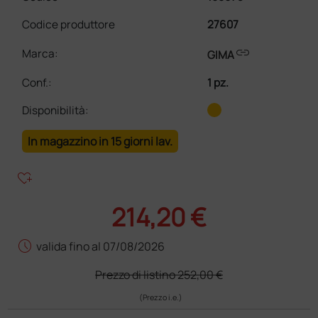
Codice produttore
27607
link
Marca:
GIMA
Conf.
:
1 pz.
Disponibilità:
In magazzino in 15 giorni lav.
heart_plus
214,20 €
schedule
valida fino al 07/08/2026
Prezzo di listino
252,00 €
(Prezzo i.e.)