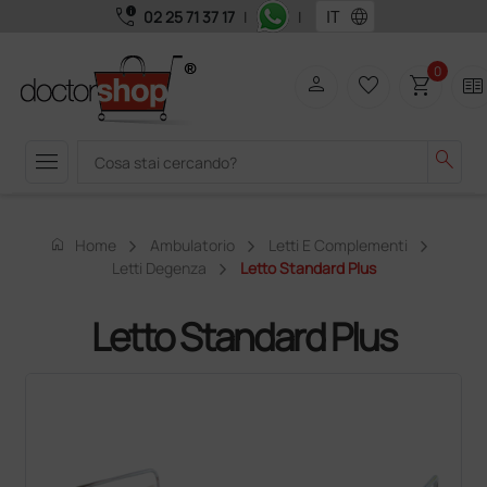
call_quality
language
02 25 71 37 17
|
|
0
person
favorite_border
shopping_cart
two_pager
menu
search
home
Home
Ambulatorio
Letti E Complementi
Letti Degenza
Letto Standard Plus
Letto Standard Plus