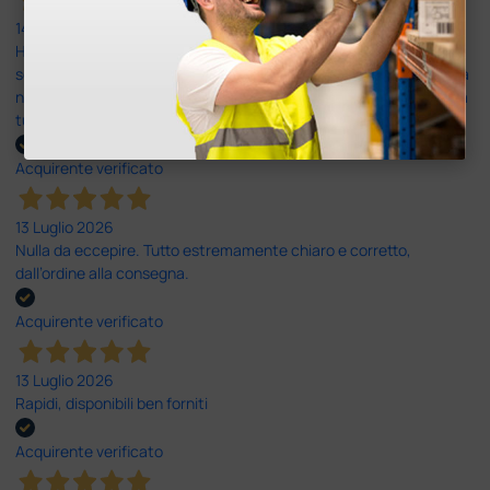
14 Luglio 2026
Ho acquistato un ecografo da Doctor Shop e sono rimasto molto
soddisfatto dell'esperienza. Apparecchiatura di qualità, consegna
nei tempi previsti e un servizio clienti disponibile che ha risposto a
tutti i miei dubbi prima dell'acquisto. Consigliato
Acquirente verificato
13 Luglio 2026
Nulla da eccepire. Tutto estremamente chiaro e corretto,
dall’ordine alla consegna.
Acquirente verificato
13 Luglio 2026
Rapidi, disponibili ben forniti
Acquirente verificato