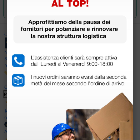
Invia la tua domanda
Ottimo
4,6
/5
8.330
recensioni
Le nostre recensioni a 4 e 5 stelle.
Clicca qui per leggerle tutte >
Precedente
Successivo
14 Luglio 2026
ottima
Acquirente verificato