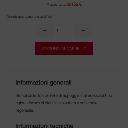
261,32 €
Prezzo ivato
(le rate sono comprensive di IVA)
add
remove
AGGIUNGI AL CARRELLO
Informazioni generali
Semplice letto con rete di appoggio materasso di tipo
rigido, dotato di piedini in plastica e schienale
regolabile.
Informazioni tecniche