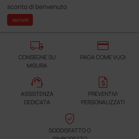
sconto di benvenuto
Iscriviti
local_shipping
credit_card
CONSEGNE SU
PAGA COME VUOI
MISURA
support_agent
request_quote
ASSISTENZA
PREVENTIVI
DEDICATA
PERSONALIZZATI
verified_user
SODDISFATTO O
RIMBORSATO