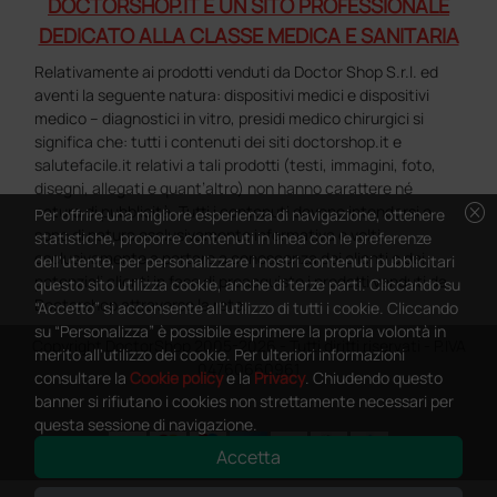
DOCTORSHOP.IT È UN SITO PROFESSIONALE
DEDICATO ALLA CLASSE MEDICA E SANITARIA
Relativamente ai prodotti venduti da Doctor Shop S.r.l. ed
aventi la seguente natura: dispositivi medici e dispositivi
medico – diagnostici in vitro, presidi medico chirurgici si
significa che: tutti i contenuti dei siti doctorshop.it e
salutefacile.it relativi a tali prodotti (testi, immagini, foto,
disegni, allegati e quant’altro) non hanno carattere né
cancel
natura di pubblicità. Tutti i contenuti devono intendersi e
Per offrire una migliore esperienza di navigazione, ottenere
sono di natura esclusivamente informativa e volti
statistiche, proporre contenuti in linea con le preferenze
esclusivamente a portare a conoscenza dei clienti e dei
dell'utente, per personalizzare i nostri contenuti pubblicitari
potenziali clienti in fase di preacquisto i prodotti venduti da
questo sito utilizza cookie, anche di terze parti. Cliccando su
Doctorshop attraverso la rete.
“Accetto” si acconsente all'utilizzo di tutti i cookie. Cliccando
su “Personalizza” è possibile esprimere la propria volontà in
Copyright DoctorShop 2005-2026 - Tutti diritti riservati - P.IVA
merito all'utilizzo dei cookie. Per ulteriori informazioni
04760660961
consultare la
Cookie policy
e la
Privacy
. Chiudendo questo
banner si rifiutano i cookies non strettamente necessari per
questa sessione di navigazione.
Accetta