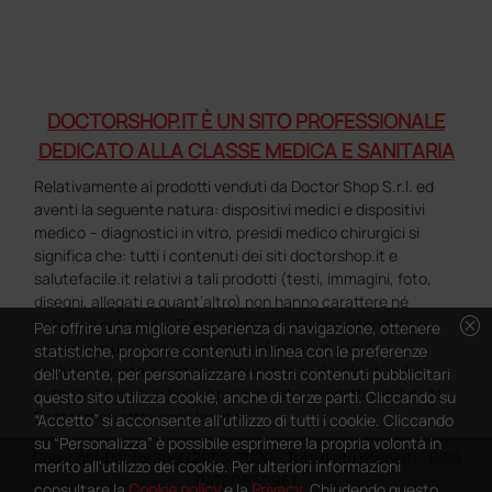
DOCTORSHOP.IT È UN SITO PROFESSIONALE
DEDICATO ALLA CLASSE MEDICA E SANITARIA
Relativamente ai prodotti venduti da Doctor Shop S.r.l. ed
aventi la seguente natura: dispositivi medici e dispositivi
medico – diagnostici in vitro, presidi medico chirurgici si
significa che: tutti i contenuti dei siti doctorshop.it e
salutefacile.it relativi a tali prodotti (testi, immagini, foto,
disegni, allegati e quant’altro) non hanno carattere né
cancel
natura di pubblicità. Tutti i contenuti devono intendersi e
Per offrire una migliore esperienza di navigazione, ottenere
sono di natura esclusivamente informativa e volti
statistiche, proporre contenuti in linea con le preferenze
esclusivamente a portare a conoscenza dei clienti e dei
dell'utente, per personalizzare i nostri contenuti pubblicitari
potenziali clienti in fase di preacquisto i prodotti venduti da
questo sito utilizza cookie, anche di terze parti. Cliccando su
Doctorshop attraverso la rete.
“Accetto” si acconsente all'utilizzo di tutti i cookie. Cliccando
su “Personalizza” è possibile esprimere la propria volontà in
Copyright DoctorShop 2005-2026 - Tutti diritti riservati - P.IVA
merito all'utilizzo dei cookie. Per ulteriori informazioni
04760660961
consultare la
Cookie policy
e la
Privacy
. Chiudendo questo