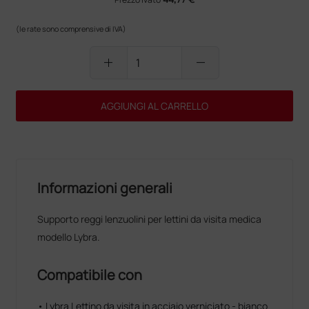
(le rate sono comprensive di IVA)
add
remove
AGGIUNGI AL CARRELLO
Informazioni generali
Supporto reggi lenzuolini per lettini da visita medica
modello Lybra.
Compatibile con
• Lybra Lettino da visita in acciaio verniciato - bianco