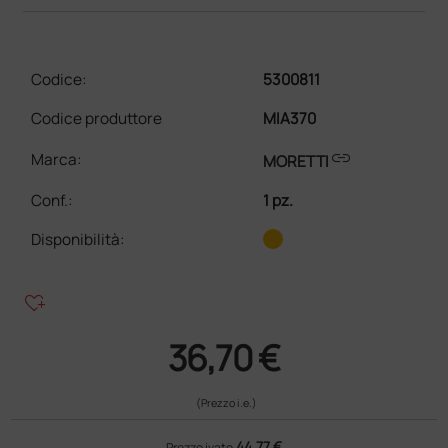
Codice:
5300811
Codice produttore
MIA370
link
Marca:
MORETTI
Conf.
:
1 pz.
Disponibilità:
heart_plus
36,70 €
(Prezzo i.e.)
44,77 €
Prezzo ivato