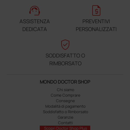
support_agent
request_quote
ASSISTENZA
PREVENTIVI
DEDICATA
PERSONALIZZATI
verified_user
SODDISFATTO O
RIMBORSATO
MONDO DOCTOR SHOP
Chi siamo
Come Comprare
Consegne
Modalità di pagamento
Soddisfatto o Rimborsato
Garanzie
Contatti
Scopri Doctor Shop Plus