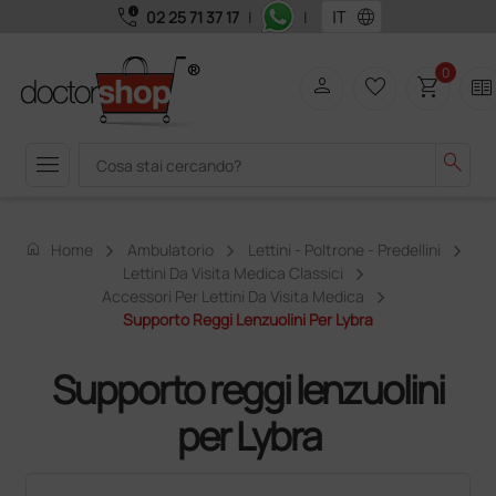
call_quality
language
02 25 71 37 17
|
|
0
person
favorite_border
shopping_cart
two_pager
menu
search
home
Home
Ambulatorio
Lettini - Poltrone - Predellini
Lettini Da Visita Medica Classici
Accessori Per Lettini Da Visita Medica
Supporto Reggi Lenzuolini Per Lybra
Supporto reggi lenzuolini
per Lybra