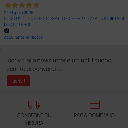
24 Maggio 2026
SONO UN CLIENTE SODDISFATTO E CHE APPREZZA LA SERIETA' DI
DOCTOR SHOP
Acquirente verificato
;
Iscriviti alla newsletter e ottieni il buono
sconto di benvenuto
Iscriviti
local_shipping
credit_card
CONSEGNE SU
PAGA COME VUOI
MISURA