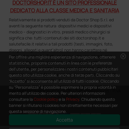
DOCTORSHOP.IT È UN SITO PROFESSIONALE
DEDICATO ALLA CLASSE MEDICA E SANITARIA
Relativamente ai prodotti venduti da Doctor Shop S.r.l. ed
aventi la seguente natura: dispositivi medici e dispositivi
medico – diagnostici in vitro, presidi medico chirurgici si
significa che: tutti i contenuti dei siti doctorshop.it e
salutefacile.it relativi a tali prodotti (testi, immagini, foto,
disegni, allegati e quant’altro) non hanno carattere né
cancel
natura di pubblicità. Tutti i contenuti devono intendersi e
Per offrire una migliore esperienza di navigazione, ottenere
sono di natura esclusivamente informativa e volti
statistiche, proporre contenuti in linea con le preferenze
esclusivamente a portare a conoscenza dei clienti e dei
dell'utente, per personalizzare i nostri contenuti pubblicitari
potenziali clienti in fase di preacquisto i prodotti venduti da
questo sito utilizza cookie, anche di terze parti. Cliccando su
Doctorshop attraverso la rete.
“Accetto” si acconsente all'utilizzo di tutti i cookie. Cliccando
su “Personalizza” è possibile esprimere la propria volontà in
Copyright DoctorShop 2005-2026 - Tutti diritti riservati - P.IVA
merito all'utilizzo dei cookie. Per ulteriori informazioni
04760660961
consultare la
Cookie policy
e la
Privacy
. Chiudendo questo
banner si rifiutano i cookies non strettamente necessari per
questa sessione di navigazione.
Accetta