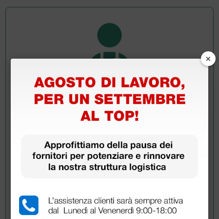
×
Chiedi a un collega
Hai ancora qualche dubbio? Vuoi ulteriori
informazioni?
Invia ora la tua domanda ai colleghi che hanno già
acquistato questo prodotto.