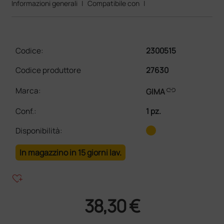
Informazioni generali
|
Compatibile con
|
Codice:
2300515
Codice produttore
27630
link
Marca:
GIMA
Conf.
:
1 pz.
Disponibilità:
In magazzino in 15 giorni lav.
heart_plus
38,30 €