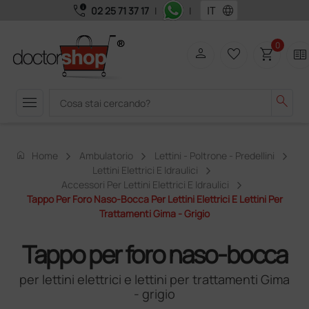
call_quality
language
02 25 71 37 17
|
|
0
person
favorite_border
shopping_cart
two_pager
menu
search
home
Home
Ambulatorio
Lettini - Poltrone - Predellini
Lettini Elettrici E Idraulici
Accessori Per Lettini Elettrici E Idraulici
Tappo Per Foro Naso-Bocca Per Lettini Elettrici E Lettini Per
Trattamenti Gima - Grigio
Tappo per foro naso-bocca
per lettini elettrici e lettini per trattamenti Gima
- grigio