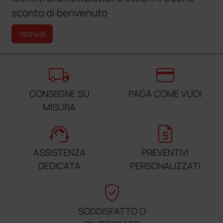
sconto di benvenuto
Iscriviti
local_shipping
credit_card
CONSEGNE SU
PAGA COME VUOI
MISURA
support_agent
request_quote
ASSISTENZA
PREVENTIVI
DEDICATA
PERSONALIZZATI
verified_user
SODDISFATTO O