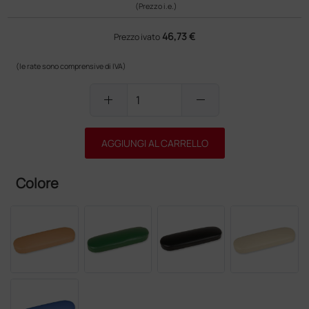
(Prezzo i.e.)
46,73 €
Prezzo ivato
(le rate sono comprensive di IVA)
add
remove
AGGIUNGI AL CARRELLO
Colore