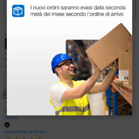
Invia la tua domanda
Ottimo
4,6
/5
8.330
recensioni
Le nostre recensioni a 4 e 5 stelle.
Clicca qui per leggerle tutte >
Precedente
Successivo
14 Luglio 2026
ottima
Acquirente verificato