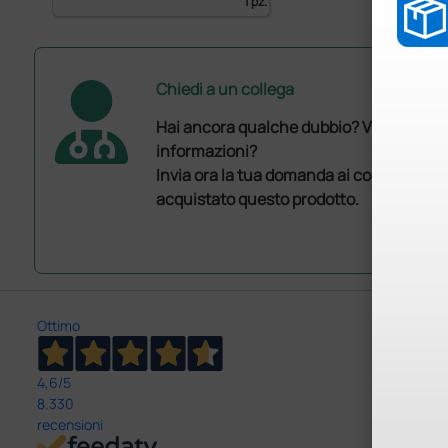
1 pz.
Chiedi a un collega
Hai ancora qualche dubbio? Vuoi ulterio
informazioni?
Invia ora la tua domanda ai colleghi che
acquistato questo prodotto.
Ottimo
4,6
/5
8.330
recensioni