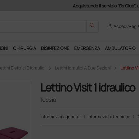
Club", un anno di spedizioni a 39,90 euro + IVA!
search
person
Accedi/Regis
IONI
CHIRURGIA
DISINFEZIONE
EMERGENZA
AMBULATORIO
ettini Elettrici E Idraulici
Lettini Idraulici A Due Sezioni
Lettino Vi
Lettino Visit 1 idraulico
fucsia
Informazioni generali
|
Informazioni tecniche
|
D