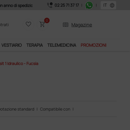
call_quality
language
02 25 71 37 17
|
|
0
favorite_border
shopping_cart
two_pager
Magazine
trati
VESTIARIO
TERAPIA
TELEMEDICINA
PROMOZIONI
sit 1 Idraulico - Fucsia
otazione standard
|
Compatibile con
|