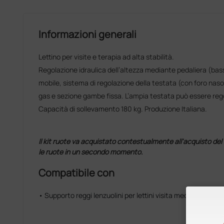
Informazioni generali
Lettino per visite e terapia ad alta stabilità.
Regolazione idraulica dell’altezza mediante pedaliera (bas
mobile, sistema di regolazione della testata (con foro nas
gas e sezione gambe fissa. L’ampia testata può essere regol
Capacità di sollevamento 180 kg. Produzione Italiana.
Il kit ruote va acquistato contestualmente all'acquisto del l
le ruote in un secondo momento.
Compatibile con
• Supporto reggi lenzuolini per lettini visita medica, tratt