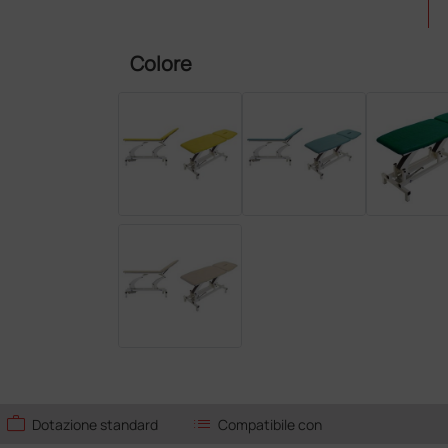
Colore
work
list
Dotazione standard
Compatibile con