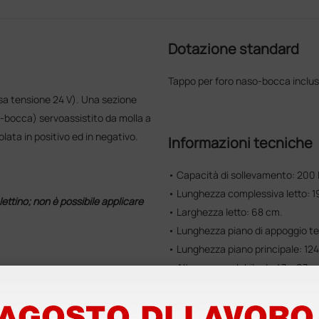
Dotazione standard
Tappo per foro naso-bocca inclus
sa tensione 24 V). Una sezione
o-bocca) servoassistito da molla a
ata in positivo ed in negativo.
Informazioni tecniche
• Capacità di sollevamento: 200 
• Lunghezza complessiva letto: 1
ettino; non è possibile applicare
• Larghezza letto: 68 cm.
• Lunghezza piano di appoggio te
• Lunghezza piano principale: 12
• Altezza: regolabile da 47 a 97 
amenti e manipolazioni
• Sezione testa regolabile: +70° 