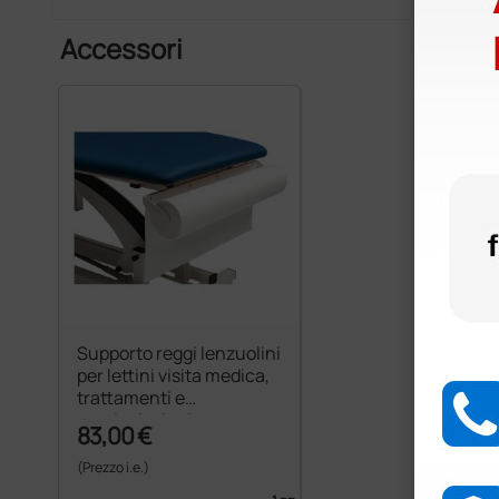
Accessori
Supporto reggi lenzuolini
per lettini visita medica,
trattamenti e
manipolazioni
83,00 €
(Prezzo i.e.)