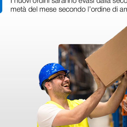
ri
 hanno già