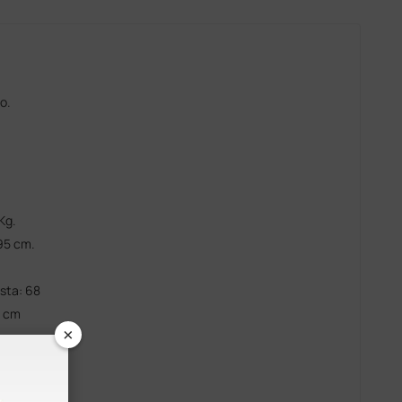
o.
Kg.
95 cm.
sta: 68
4 cm
×
cm
-20°