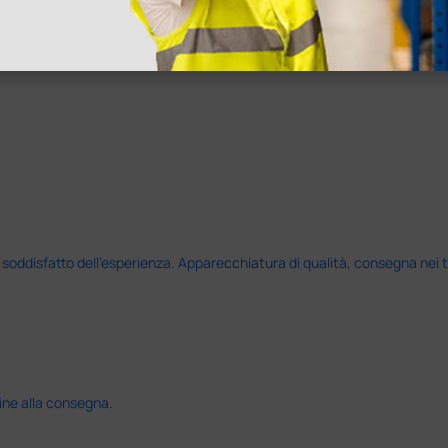
disfatto dell'esperienza. Apparecchiatura di qualità, consegna nei temp
ine alla consegna.