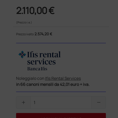
2.110,00 €
(Prezzo i.e.)
2.574,20 €
Prezzo ivato
Noleggialo con
Ifis Rental Services
in 66 canoni mensili da 42,01 euro + iva.
add
remove