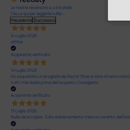
Le nostre recensioni a 4 e 5 stelle.
Clicca qui per leggerle tutte >
Precedente
Successivo
14 Luglio 2026
ottima
Acquirente verificato
14 Luglio 2026
Ho acquistato un ecografo da Doctor Shop e sono rimasto molto sod
tutti i miei dubbi prima dell'acquisto. Consigliato
Acquirente verificato
13 Luglio 2026
Nulla da eccepire. Tutto estremamente chiaro e corretto, dall’ord
Acquirente verificato