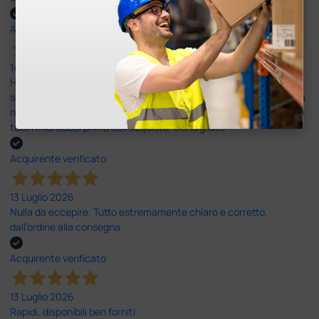
Acquirente verificato
14 Luglio 2026
Ho acquistato un ecografo da Doctor Shop e sono rimasto molto
soddisfatto dell'esperienza. Apparecchiatura di qualità, consegna
nei tempi previsti e un servizio clienti disponibile che ha risposto a
tutti i miei dubbi prima dell'acquisto. Consigliato
Acquirente verificato
13 Luglio 2026
Nulla da eccepire. Tutto estremamente chiaro e corretto,
dall’ordine alla consegna.
Acquirente verificato
13 Luglio 2026
Rapidi, disponibili ben forniti