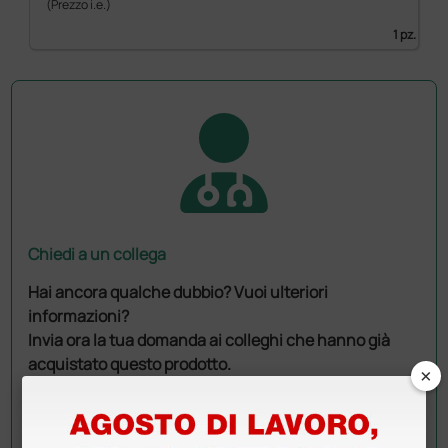
(Prezzo i.e.)
1 pz.
Chiedi a un collega
Hai ancora qualche dubbio? Vuoi ulteriori
informazioni?
Invia ora la tua domanda ai colleghi che hanno già
acquistato questo prodotto.
×