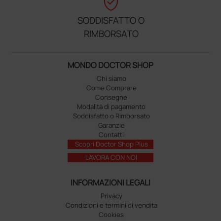
verified_user
SODDISFATTO O
RIMBORSATO
MONDO DOCTOR SHOP
Chi siamo
Come Comprare
Consegne
Modalità di pagamento
Soddisfatto o Rimborsato
Garanzie
Contatti
Scopri Doctor Shop Plus
LAVORA CON NOI
INFORMAZIONI LEGALI
Privacy
Condizioni e termini di vendita
Cookies