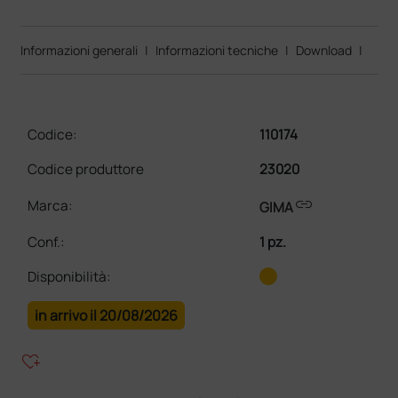
Informazioni generali
|
Informazioni tecniche
|
Download
|
Codice:
110174
Codice produttore
23020
link
Marca:
GIMA
Conf.
:
1 pz.
Disponibilità:
in arrivo il 20/08/2026
heart_plus