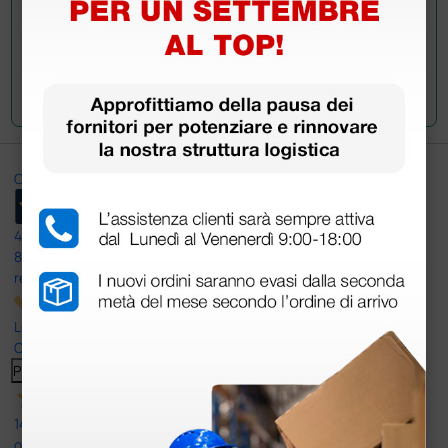
Invia la tua domanda
Ottimo
4,6
/5
8.330
recensioni
Le nostre recensioni a 4 e 5 stelle.
Clicca qui per leggerle tutte >
Precedente
Successivo
14 Luglio 2026
ottima