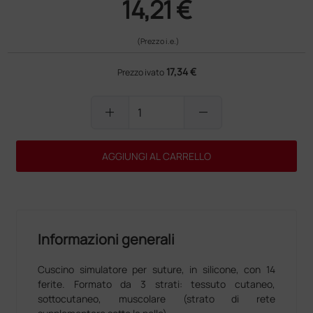
14,21 €
(Prezzo i.e.)
17,34 €
Prezzo ivato
add
remove
AGGIUNGI AL CARRELLO
Informazioni generali
Cuscino simulatore per suture, in silicone, con 14
ferite. Formato da 3 strati: tessuto cutaneo,
sottocutaneo, muscolare (strato di rete