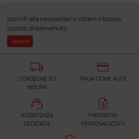
;
Iscriviti alla newsletter e ottieni il buono
sconto di benvenuto
Iscriviti
local_shipping
credit_card
CONSEGNE SU
PAGA COME VUOI
MISURA
support_agent
request_quote
ASSISTENZA
PREVENTIVI
DEDICATA
PERSONALIZZATI