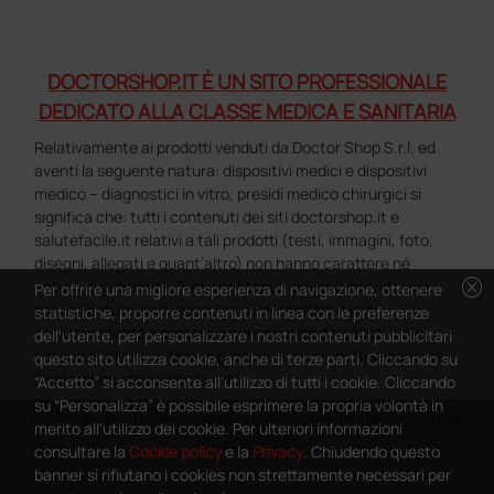
DOCTORSHOP.IT È UN SITO PROFESSIONALE
DEDICATO ALLA CLASSE MEDICA E SANITARIA
Relativamente ai prodotti venduti da Doctor Shop S.r.l. ed
aventi la seguente natura: dispositivi medici e dispositivi
medico – diagnostici in vitro, presidi medico chirurgici si
significa che: tutti i contenuti dei siti doctorshop.it e
salutefacile.it relativi a tali prodotti (testi, immagini, foto,
disegni, allegati e quant’altro) non hanno carattere né
cancel
natura di pubblicità. Tutti i contenuti devono intendersi e
Per offrire una migliore esperienza di navigazione, ottenere
sono di natura esclusivamente informativa e volti
statistiche, proporre contenuti in linea con le preferenze
esclusivamente a portare a conoscenza dei clienti e dei
dell'utente, per personalizzare i nostri contenuti pubblicitari
potenziali clienti in fase di preacquisto i prodotti venduti da
questo sito utilizza cookie, anche di terze parti. Cliccando su
Doctorshop attraverso la rete.
“Accetto” si acconsente all'utilizzo di tutti i cookie. Cliccando
su “Personalizza” è possibile esprimere la propria volontà in
Copyright DoctorShop 2005-2026 - Tutti diritti riservati - P.IVA
merito all'utilizzo dei cookie. Per ulteriori informazioni
04760660961
consultare la
Cookie policy
e la
Privacy
. Chiudendo questo
banner si rifiutano i cookies non strettamente necessari per