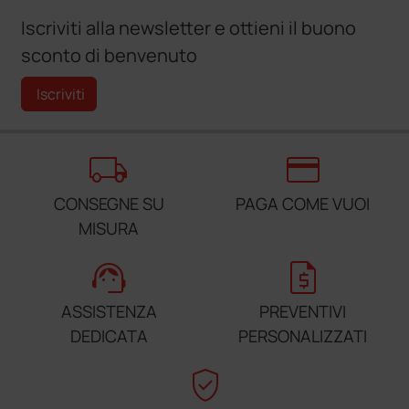
Iscriviti alla newsletter e ottieni il buono
sconto di benvenuto
Iscriviti
local_shipping
credit_card
CONSEGNE SU
PAGA COME VUOI
MISURA
support_agent
request_quote
ASSISTENZA
PREVENTIVI
DEDICATA
PERSONALIZZATI
verified_user