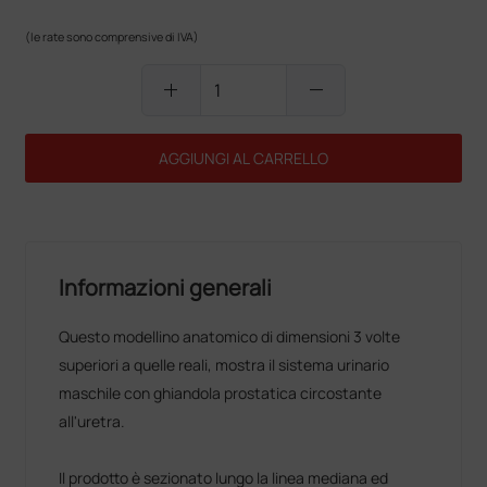
(le rate sono comprensive di IVA)
add
remove
AGGIUNGI AL CARRELLO
Informazioni generali
Questo modellino anatomico di dimensioni 3 volte
superiori a quelle reali, mostra il sistema urinario
maschile con ghiandola prostatica circostante
all'uretra.
Il prodotto è sezionato lungo la linea mediana ed