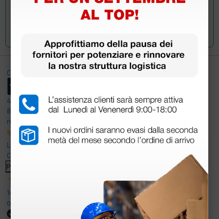
Invia la tua domanda
Ottimo
4,6
/5
8.330
recensioni
Le nostre recensioni a 4 e 5 stelle.
Clicca qui per leggerle tutte >
Precedente
Successivo
14 Luglio 2026
ottima