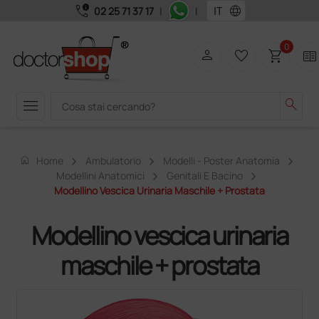
call_quality
language
02 25 71 37 17
|
|
0
person
favorite_border
shopping_cart
two_pager
menu
search
home
Home
Ambulatorio
Modelli - Poster Anatomia
Modellini Anatomici
Genitali E Bacino
Modellino Vescica Urinaria Maschile + Prostata
Modellino vescica urinaria
maschile + prostata