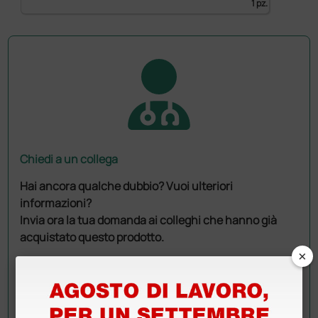
1 pz.
Chiedi a un collega
Hai ancora qualche dubbio? Vuoi ulteriori
informazioni?
Invia ora la tua domanda ai colleghi che hanno già
acquistato questo prodotto.
×