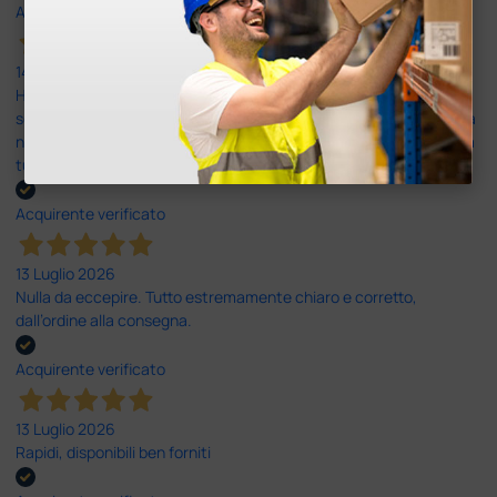
Acquirente verificato
14 Luglio 2026
Ho acquistato un ecografo da Doctor Shop e sono rimasto molto
soddisfatto dell'esperienza. Apparecchiatura di qualità, consegna
nei tempi previsti e un servizio clienti disponibile che ha risposto a
tutti i miei dubbi prima dell'acquisto. Consigliato
Acquirente verificato
13 Luglio 2026
Nulla da eccepire. Tutto estremamente chiaro e corretto,
dall’ordine alla consegna.
Acquirente verificato
13 Luglio 2026
Rapidi, disponibili ben forniti