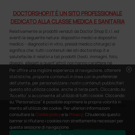
DOCTORSHOP.IT È UN SITO PROFESSIONALE
DEDICATO ALLA CLASSE MEDICA E SANITARIA
Relativamente ai prodotti venduti da Doctor Shop S.r.l. ed
aventi la seguente natura: dispositivi medici e dispositivi
medico – diagnostici in vitro, presidi medico chirurgici si
significa che: tutti i contenuti dei siti doctorshop.it e
salutefacile.it relativi a tali prodotti (testi, immagini, foto,
disegni, allegati e quant’altro) non hanno carattere né
cancel
natura di pubblicità. Tutti i contenuti devono intendersi e
Per offrire una migliore esperienza di navigazione, ottenere
sono di natura esclusivamente informativa e volti
statistiche, proporre contenuti in linea con le preferenze
esclusivamente a portare a conoscenza dei clienti e dei
dell'utente, per personalizzare i nostri contenuti pubblicitari
potenziali clienti in fase di preacquisto i prodotti venduti da
questo sito utilizza cookie, anche di terze parti. Cliccando su
Doctorshop attraverso la rete.
“Accetto” si acconsente all'utilizzo di tutti i cookie. Cliccando
su “Personalizza” è possibile esprimere la propria volontà in
Copyright DoctorShop 2005-2026 - Tutti diritti riservati - P.IVA
merito all'utilizzo dei cookie. Per ulteriori informazioni
04760660961
consultare la
Cookie policy
e la
Privacy
. Chiudendo questo
banner si rifiutano i cookies non strettamente necessari per
questa sessione di navigazione.