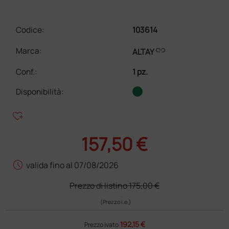
Codice:
103614
link
Marca:
ALTAY
Conf.
:
1 pz.
Disponibilità:
heart_plus
157,50 €
schedule
valida fino al 07/08/2026
Prezzo di listino
175,00 €
(Prezzo i.e.)
192,15 €
Prezzo ivato