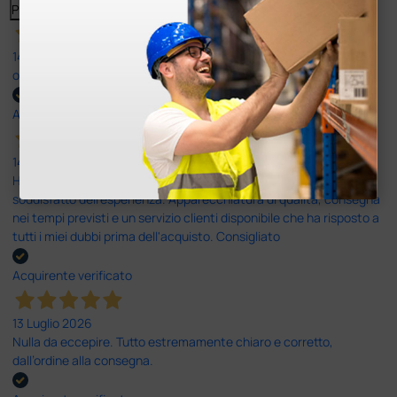
Precedente
Successivo
14 Luglio 2026
ottima
Acquirente verificato
14 Luglio 2026
Ho acquistato un ecografo da Doctor Shop e sono rimasto molto
soddisfatto dell'esperienza. Apparecchiatura di qualità, consegna
nei tempi previsti e un servizio clienti disponibile che ha risposto a
tutti i miei dubbi prima dell'acquisto. Consigliato
Acquirente verificato
13 Luglio 2026
Nulla da eccepire. Tutto estremamente chiaro e corretto,
dall’ordine alla consegna.