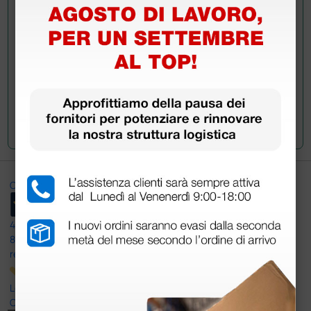
acquistato questo prodotto.
Invia la tua domanda
Ottimo
4,6
/5
8.330
recensioni
Le nostre recensioni a 4 e 5 stelle.
Clicca qui per leggerle tutte >