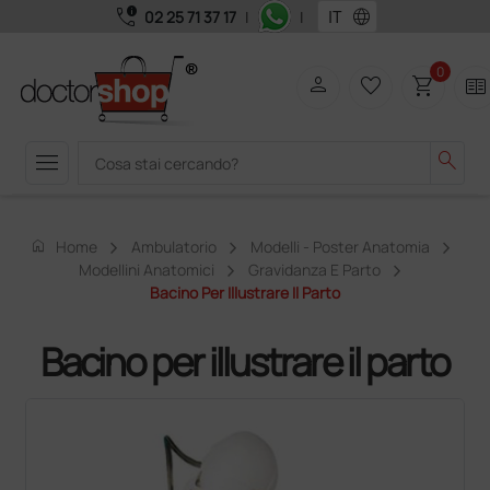
call_quality
language
02 25 71 37 17
|
|
0
person
favorite_border
shopping_cart
two_pager
menu
search
home
Home
Ambulatorio
Modelli - Poster Anatomia
Modellini Anatomici
Gravidanza E Parto
Bacino Per Illustrare Il Parto
Bacino per illustrare il parto