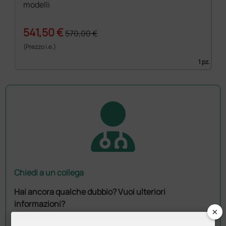
modelli
541,50 €
570,00 €
(Prezzo i.e.)
1 pz.
Chiedi a un collega
Hai ancora qualche dubbio? Vuoi ulteriori
informazioni?
×
Invia ora la tua domanda ai colleghi che hanno già