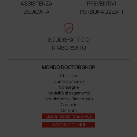
ASSISTENZA
PREVENTIVI
DEDICATA
PERSONALIZZATI
verified_user
SODDISFATTO O
RIMBORSATO
MONDO DOCTOR SHOP
Chi siamo
Come Comprare
Consegne
Modalità di pagamento
Soddisfatto o Rimborsato
Garanzie
Contatti
Scopri Doctor Shop Plus
LAVORA CON NOI