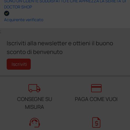
SONO UN CLIENTE SODDISFATTO E CHE APPREZZA LA SERIETA' DI
DOCTOR SHOP
Acquirente verificato
;
Iscriviti alla newsletter e ottieni il buono
sconto di benvenuto
Iscriviti
local_shipping
credit_card
CONSEGNE SU
PAGA COME VUOI
MISURA
support_agent
request_quote