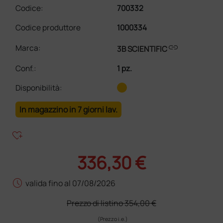
Codice:
700332
Codice produttore
1000334
link
Marca:
3B SCIENTIFIC
Conf.
:
1 pz.
Disponibilità:
In magazzino in 7 giorni lav.
heart_plus
336,30 €
schedule
valida fino al 07/08/2026
Prezzo di listino
354,00 €
(Prezzo i.e.)