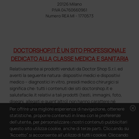
20126 Milano
P.IVA 04760660961
Numero REA MI - 1770573
DOCTORSHOP.IT È UN SITO PROFESSIONALE
DEDICATO ALLA CLASSE MEDICA E SANITARIA
Relativamente ai prodotti venduti da Doctor Shop S.r.l. ed
aventi la seguente natura: dispositivi medici e dispositivi
medico – diagnostici in vitro, presidi medico chirurgici si
significa che: tutti i contenuti dei siti doctorshop.it e
salutefacile.it relativi a tali prodotti (testi, immagini, foto,
disegni, allegati e quant’altro) non hanno carattere né
cancel
natura di pubblicità. Tutti i contenuti devono intendersi e
Per offrire una migliore esperienza di navigazione, ottenere
sono di natura esclusivamente informativa e volti
statistiche, proporre contenuti in linea con le preferenze
esclusivamente a portare a conoscenza dei clienti e dei
dell'utente, per personalizzare i nostri contenuti pubblicitari
potenziali clienti in fase di preacquisto i prodotti venduti da
questo sito utilizza cookie, anche di terze parti. Cliccando su
Doctorshop attraverso la rete.
“Accetto” si acconsente all'utilizzo di tutti i cookie. Cliccando