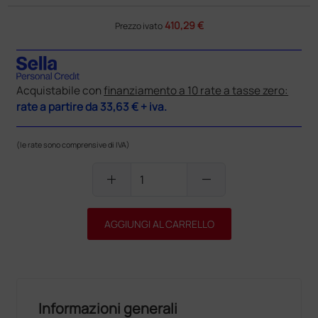
410,29 €
Prezzo ivato
Acquistabile con
finanziamento a 10 rate a tasse zero:
rate a partire da
33,63 €
+ iva.
(le rate sono comprensive di IVA)
add
remove
AGGIUNGI AL CARRELLO
Informazioni generali