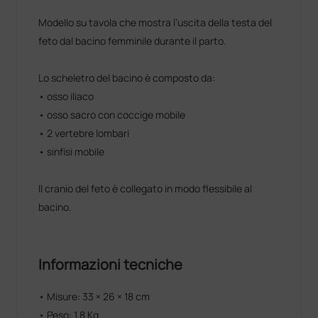
Modello su tavola che mostra l’uscita della testa del
feto dal bacino femminile durante il parto.
Lo scheletro del bacino è composto da:
• osso iliaco
• osso sacro con coccige mobile
• 2 vertebre lombari
• sinfisi mobile
Il cranio del feto è collegato in modo flessibile al
bacino.
Informazioni tecniche
• Misure: 33 × 26 × 18 cm
• Peso: 1,8 Kg