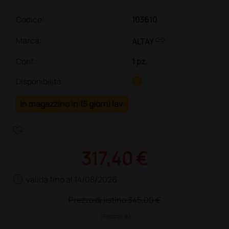
Codice:
103610
link
Marca:
ALTAY
Conf.
:
1 pz.
Disponibilità:
In magazzino in 15 giorni lav.
heart_plus
317,40 €
schedule
valida fino al 14/08/2026
Prezzo di listino
345,00 €
(Prezzo i.e.)