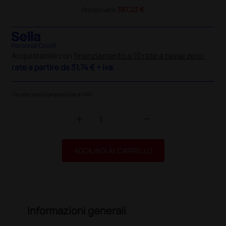
387,23 €
Prezzo ivato
Acquistabile con
finanziamento a 10 rate a tasse zero:
rate a partire da
31,74 €
+ iva.
(le rate sono comprensive di IVA)
add
remove
AGGIUNGI AL CARRELLO
Informazioni generali