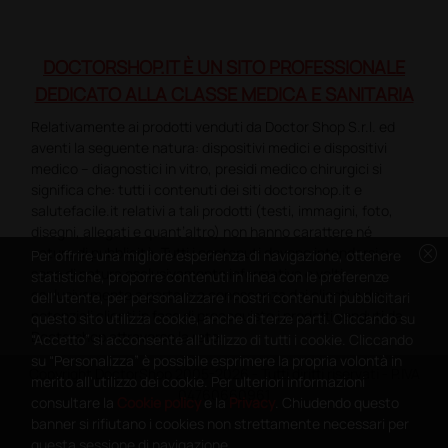
DOCTORSHOP.IT È UN SITO PROFESSIONALE
DEDICATO ALLA CLASSE MEDICA E SANITARIA
Relativamente ai prodotti venduti da Doctor Shop S.r.l. ed
aventi la seguente natura: dispositivi medici e dispositivi
medico – diagnostici in vitro, presidi medico chirurgici si
significa che: tutti i contenuti dei siti doctorshop.it e
salutefacile.it relativi a tali prodotti (testi, immagini, foto,
disegni, allegati e quant’altro) non hanno carattere né
cancel
natura di pubblicità. Tutti i contenuti devono intendersi e
Per offrire una migliore esperienza di navigazione, ottenere
sono di natura esclusivamente informativa e volti
statistiche, proporre contenuti in linea con le preferenze
esclusivamente a portare a conoscenza dei clienti e dei
dell'utente, per personalizzare i nostri contenuti pubblicitari
potenziali clienti in fase di preacquisto i prodotti venduti da
questo sito utilizza cookie, anche di terze parti. Cliccando su
Doctorshop attraverso la rete.
“Accetto” si acconsente all'utilizzo di tutti i cookie. Cliccando
su “Personalizza” è possibile esprimere la propria volontà in
Copyright DoctorShop 2005-2026 - Tutti diritti riservati - P.IVA
merito all'utilizzo dei cookie. Per ulteriori informazioni
04760660961
consultare la
Cookie policy
e la
Privacy
. Chiudendo questo
banner si rifiutano i cookies non strettamente necessari per
questa sessione di navigazione.