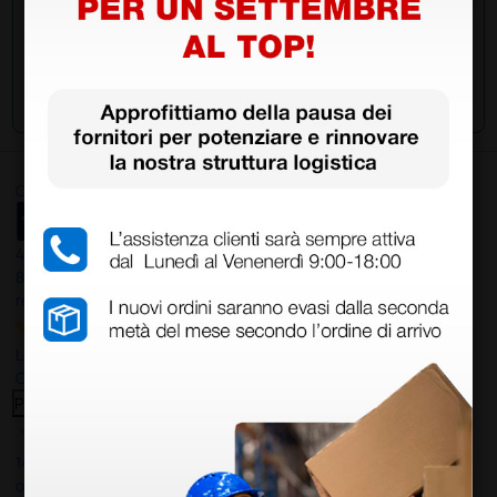
Invia la tua domanda
Ottimo
4,6
/5
8.330
recensioni
Le nostre recensioni a 4 e 5 stelle.
Clicca qui per leggerle tutte >
Precedente
Successivo
14 Luglio 2026
ottima