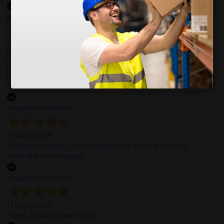
Acquirente verificato
14 Luglio 2026
Ho acquistato un ecografo da Doctor Shop e sono rimasto molto
soddisfatto dell'esperienza. Apparecchiatura di qualità, consegna
nei tempi previsti e un servizio clienti disponibile che ha risposto a
tutti i miei dubbi prima dell'acquisto. Consigliato
Acquirente verificato
13 Luglio 2026
Nulla da eccepire. Tutto estremamente chiaro e corretto,
dall’ordine alla consegna.
Acquirente verificato
13 Luglio 2026
Rapidi, disponibili ben forniti