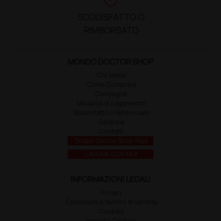
SODDISFATTO O
RIMBORSATO
MONDO DOCTOR SHOP
Chi siamo
Come Comprare
Consegne
Modalità di pagamento
Soddisfatto o Rimborsato
Garanzie
Contatti
Scopri Doctor Shop Plus
LAVORA CON NOI
INFORMAZIONI LEGALI
Privacy
Condizioni e termini di vendita
Cookies
Imposta Cookies