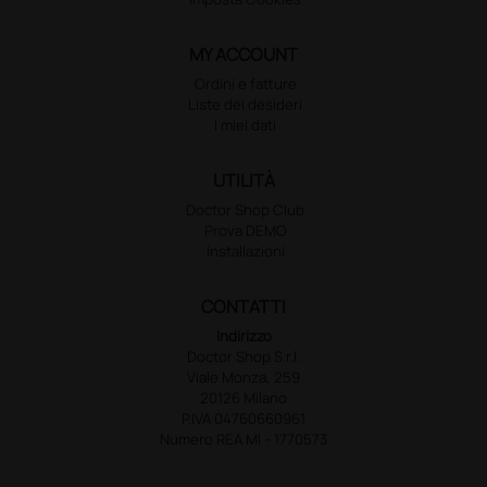
MY ACCOUNT
Ordini e fatture
Liste dei desideri
I miei dati
UTILITÀ
Doctor Shop Club
Prova DEMO
Installazioni
CONTATTI
Indirizzo
Doctor Shop S.r.l.
Viale Monza, 259
20126 Milano
P.IVA 04760660961
Numero REA MI - 1770573