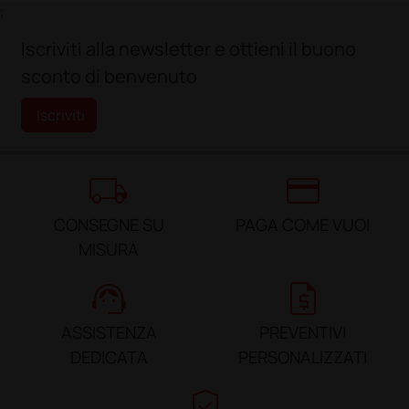
;
Iscriviti alla newsletter e ottieni il buono
sconto di benvenuto
Iscriviti
local_shipping
credit_card
CONSEGNE SU
PAGA COME VUOI
MISURA
support_agent
request_quote
ASSISTENZA
PREVENTIVI
DEDICATA
PERSONALIZZATI
verified_user