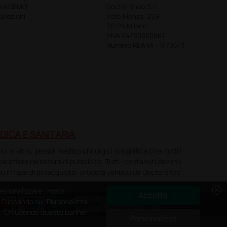
ova DEMO
Doctor Shop S.r.l.
tallazioni
Viale Monza, 259
20126 Milano
P.IVA 04760660961
Numero REA MI - 1770573
DICA E SANITARIA
n vitro, presidi medico chirurgici si significa che: tutti i
o carattere né natura di pubblicità. Tutti i contenuti devono
ti in fase di preacquisto i prodotti venduti da Doctorshop
cancel
ersonalizzare i nostri
Accetta
e. Cliccando su “Personalizza”
y
. Chiudendo questo banner
Personalizza
0