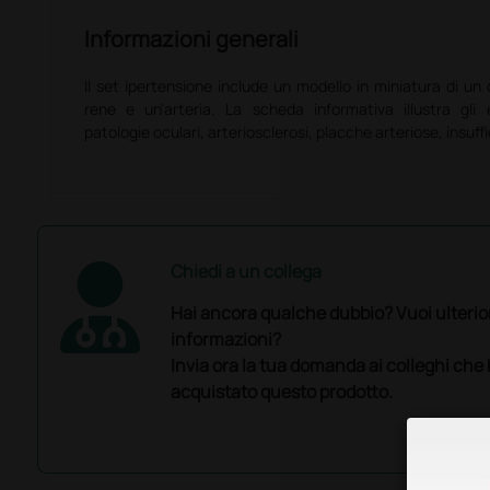
Informazioni generali
Il set ipertensione include un modello in miniatura di un
rene e un'arteria. La scheda informativa illustra gli ef
patologie oculari, arteriosclerosi, placche arteriose, insuff
Chiedi a un collega
Hai ancora qualche dubbio? Vuoi ulterio
informazioni?
Invia ora la tua domanda ai colleghi che
acquistato questo prodotto.