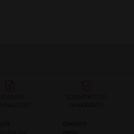
request_quote
verified_user
REVENTIVI
SODDISFATTO O
SONALIZZATI
RIMBORSATO
LITÀ
CONTATTI
tor Shop Club
Indirizzo