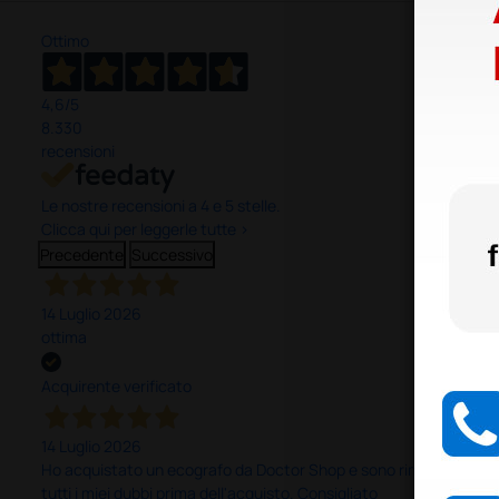
Ottimo
4,6
/5
8.330
recensioni
Le nostre recensioni a 4 e 5 stelle.
Clicca qui per leggerle tutte >
Precedente
Successivo
14 Luglio 2026
ottima
Acquirente verificato
14 Luglio 2026
Ho acquistato un ecografo da Doctor Shop e sono rimasto molto sod
tutti i miei dubbi prima dell'acquisto. Consigliato