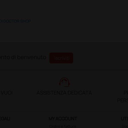
 DI DOCTOR SHOP
sconto di benvenuto
Iscriviti
support_agent
 VUOI
ASSISTENZA DEDICATA
P
PER
EGALI
MY ACCOUNT
UTI
Ordini e fatture
Doc