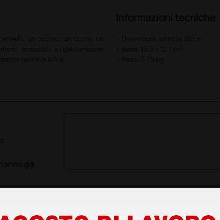
Informazioni tecniche
 cervello, un occhio, un cuore, un
• Dimensioni: altezza 28 cm
fetti associati all'ipertensione:
• Base: 16,5 × 12,7 cm
icienza renale e ictus.
• Peso: 0,75 kg
ri
 hanno già