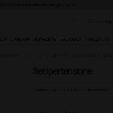
Con 140 euro di imponibile, la consegna è gratis!
search
person
Accedi/Regis
IONI
CHIRURGIA
DISINFEZIONE
EMERGENZA
AMBULATORIO
dellini Anatomici
Organi Del Sistema Cardiocircolatorio
Set Ip
Set ipertensione
Informazioni generali
|
Informazioni tecniche
|