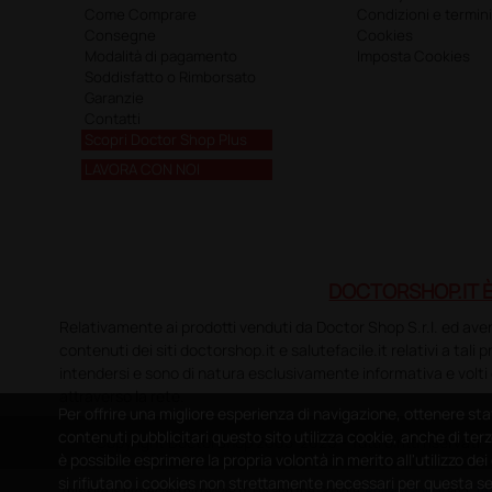
Come Comprare
Condizioni e termini
Consegne
Cookies
Modalità di pagamento
Imposta Cookies
Soddisfatto o Rimborsato
Garanzie
Contatti
Scopri Doctor Shop Plus
LAVORA CON NOI
DOCTORSHOP.IT È
Relativamente ai prodotti venduti da Doctor Shop S.r.l. ed aventi 
contenuti dei siti doctorshop.it e salutefacile.it relativi a tali
intendersi e sono di natura esclusivamente informativa e volti 
attraverso la rete.
Per offrire una migliore esperienza di navigazione, ottenere sta
contenuti pubblicitari questo sito utilizza cookie, anche di terz
Copyright DoctorShop 2005-2026 - Tutti diritti riservati
è possibile esprimere la propria volontà in merito all'utilizzo de
si rifiutano i cookies non strettamente necessari per questa s
This site is protected by reCAPTCHA and the Google
Privacy Policy
and
Ter