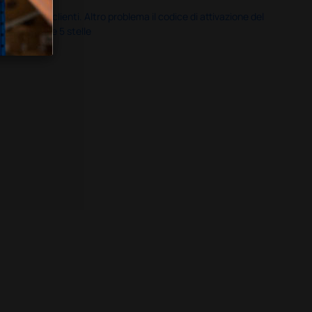
servizio clienti. Altro problema il codice di attivazione del
nale più che 5 stelle