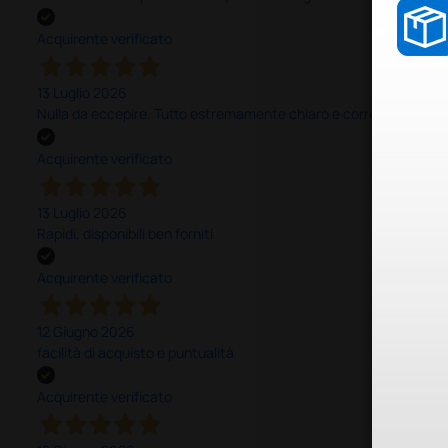
Acquirente verificato
13 Luglio 2026
Nulla da eccepire. Tutto estremamente chiaro e corretto, dall’ord
Acquirente verificato
13 Luglio 2026
Rapidi, disponibili ben forniti
Acquirente verificato
12 Giugno 2026
facilità di acquisto e puntualità
Acquirente verificato