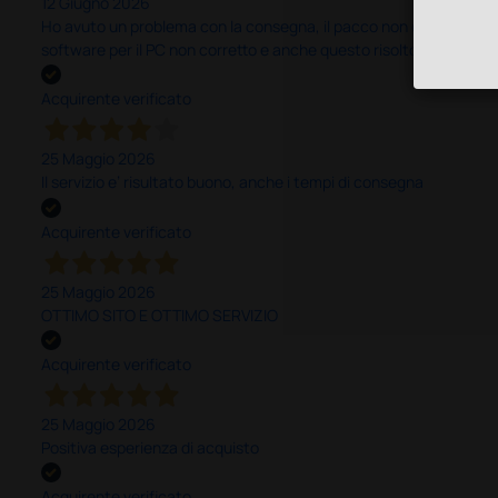
12 Giugno 2026
Ho avuto un problema con la consegna, il pacco non è stato conseg
software per il PC non corretto e anche questo risolto in modo ra
Acquirente verificato
25 Maggio 2026
Il servizio e’ risultato buono, anche i tempi di consegna
Acquirente verificato
25 Maggio 2026
OTTIMO SITO E OTTIMO SERVIZIO
Acquirente verificato
25 Maggio 2026
Positiva esperienza di acquisto
Acquirente verificato