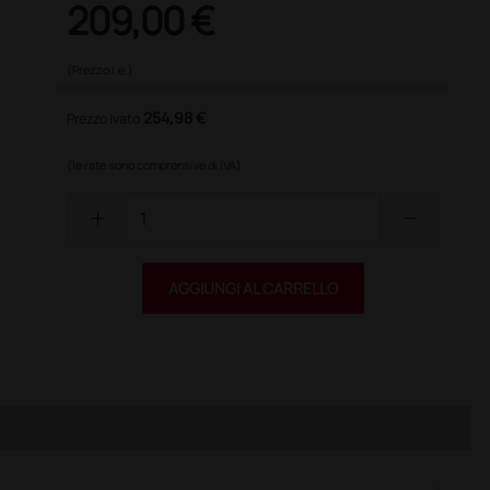
209,00 €
(Prezzo i.e.)
254,98 €
Prezzo ivato
(le rate sono comprensive di IVA)
add
remove
AGGIUNGI AL CARRELLO