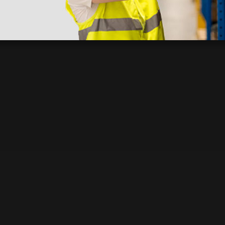
nato ma messo in giacenza. Il problema è stato prontamente risolto dal 
pido professionale e immediato. Assistenza super disponibile e professio