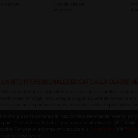
 di vendita
Liste dei desideri
Pr
I miei dati
Ins
 UN SITO PROFESSIONALE DEDICATO ALLA CLASSE ME
la seguente natura: dispositivi medici e dispositivi medico – diagnostici i
 prodotti (testi, immagini, foto, disegni, allegati e quant’altro) non hann
esclusivamente a portare a conoscenza dei clienti e dei potenziali clien
tistiche, proporre contenuti in linea con le preferenze dell'utente, per p
e parti. Cliccando su “Accetto” si acconsente all'utilizzo di tutti i cooki
 - P.IVA 04760660961
i cookie. Per ulteriori informazioni consultare la
Cookie policy
e la
Privac
essione di navigazione.
ms of Service
apply.