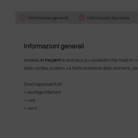
info
assignment
Informazioni generali
Informazioni tecniche
Informazioni generali
Modello
in tre parti
di stomaco su cavalletto che mostra i va
dalla cardias al piloro. La metà anteriore dello stomaco, p
Sono rappresentati:
• esofago inferiore
• vasi
• nervi