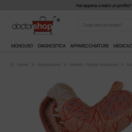
mponibile, la consegna è gratis!
MONOUSO
DIAGNOSTICA
APPARECCHIATURE
MEDICAZ
home
Home
Ambulatorio
Modelli - Poster Anatomia
Mo