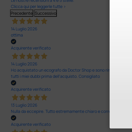
Le nostre recensioni a 4 e 5 stelle.
Clicca qui per leggerle tutte >
Precedente
Successivo
14 Luglio 2026
ottima
Acquirente verificato
14 Luglio 2026
Ho acquistato un ecografo da Doctor Shop e sono rimasto molto sod
tutti i miei dubbi prima dell'acquisto. Consigliato
Acquirente verificato
13 Luglio 2026
Nulla da eccepire. Tutto estremamente chiaro e corretto, dall’ord
Acquirente verificato