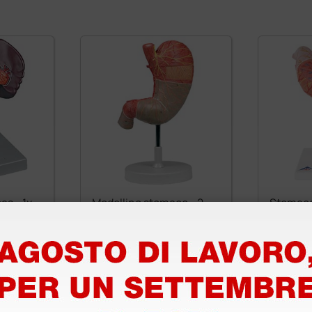
as - 1x
Modellino stomaco - 2
Stomaco,
parti
155,76 €
163,00
0 €
177,00 €
(Prezzo i.e.)
(Prezzo i.e.
1 pz.
1 pz.