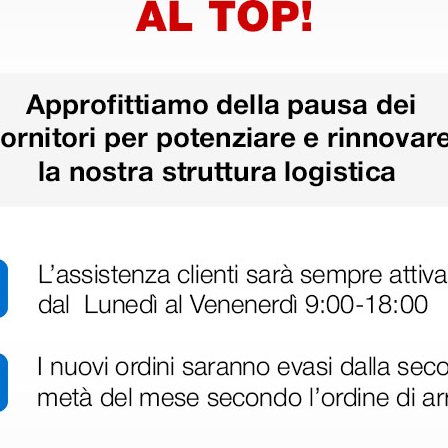
ri
 hanno già