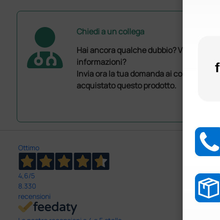
Chiedi a un collega
Hai ancora qualche dubbio? Vuoi ulterio
informazioni?
Invia ora la tua domanda ai colleghi che
acquistato questo prodotto.
Ottimo
4,6
/5
8.330
recensioni