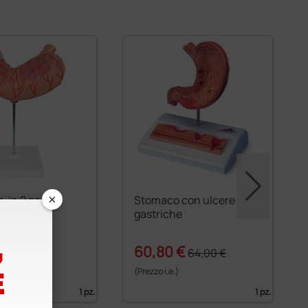
×
 in 2 parti
Stomaco con ulcere
gastriche
 €
60,80 €
64,00 €
)
(Prezzo i.e.)
1 pz.
1 pz.