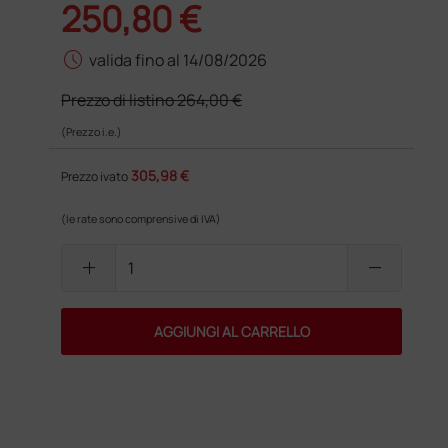
250,80 €
schedule
valida fino al 14/08/2026
Prezzo di listino
264,00 €
(Prezzo i.e.)
305,98 €
Prezzo ivato
(le rate sono comprensive di IVA)
add
remove
AGGIUNGI AL CARRELLO