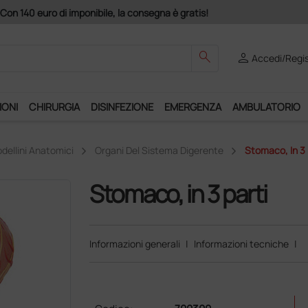
Acquistando il servizio "Ds
search
person
Accedi/Regis
IONI
CHIRURGIA
DISINFEZIONE
EMERGENZA
AMBULATORIO
dellini Anatomici
Organi Del Sistema Digerente
Stomaco, In 3 
Stomaco, in 3 parti
Informazioni generali
|
Informazioni tecniche
|