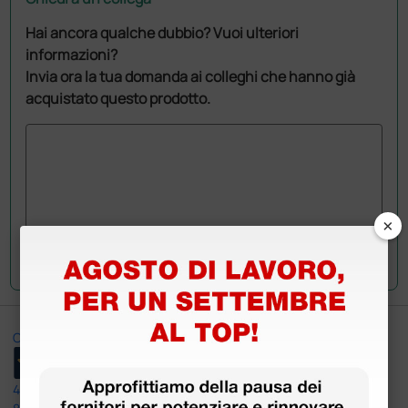
Hai ancora qualche dubbio? Vuoi ulteriori
informazioni?
Invia ora la tua domanda ai colleghi che hanno già
acquistato questo prodotto.
×
Invia la tua domanda
Ottimo
4,6
/5