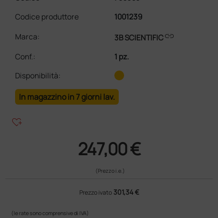
Codice produttore
1001239
link
Marca:
3B SCIENTIFIC
Conf.
:
1 pz.
Disponibilità:
In magazzino in 7 giorni lav.
heart_plus
247,00 €
(Prezzo i.e.)
301,34 €
Prezzo ivato
(le rate sono comprensive di IVA)