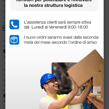
8.330
recensioni
Le nostre recensioni a 4 e 5 stelle.
Clicca qui per leggerle tutte >
Precedente
Successivo
14 Luglio 2026
ottima
Acquirente verificato
14 Luglio 2026
Ho acquistato un ecografo da Doctor Shop e sono rimasto molto
soddisfatto dell'esperienza. Apparecchiatura di qualità, consegna
nei tempi previsti e un servizio clienti disponibile che ha risposto a
tutti i miei dubbi prima dell'acquisto. Consigliato
Acquirente verificato