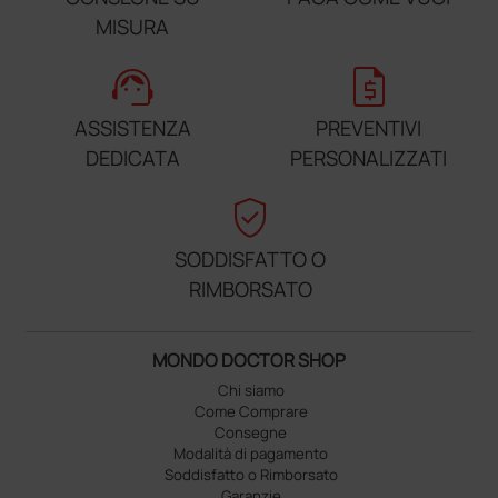
MISURA
support_agent
request_quote
ASSISTENZA
PREVENTIVI
DEDICATA
PERSONALIZZATI
verified_user
SODDISFATTO O
RIMBORSATO
MONDO DOCTOR SHOP
Chi siamo
Come Comprare
Consegne
Modalità di pagamento
Soddisfatto o Rimborsato
Garanzie