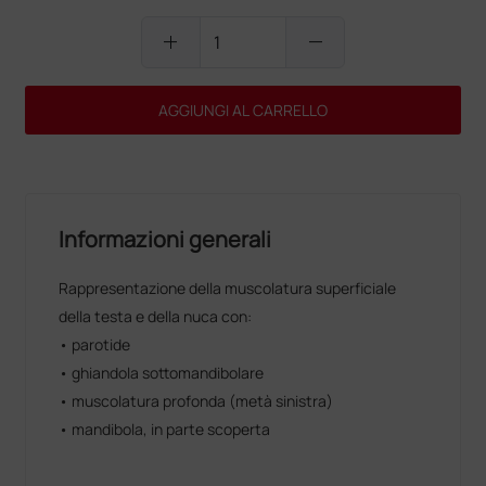
add
remove
AGGIUNGI AL CARRELLO
Informazioni generali
Rappresentazione della muscolatura superficiale
della testa e della nuca con:
• parotide
• ghiandola sottomandibolare
• muscolatura profonda (metà sinistra)
• mandibola, in parte scoperta