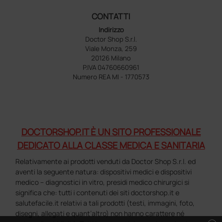
CONTATTI
Indirizzo
Doctor Shop S.r.l.
Viale Monza, 259
20126 Milano
P.IVA 04760660961
Numero REA MI - 1770573
DOCTORSHOP.IT È UN SITO PROFESSIONALE
DEDICATO ALLA CLASSE MEDICA E SANITARIA
Relativamente ai prodotti venduti da Doctor Shop S.r.l. ed
aventi la seguente natura: dispositivi medici e dispositivi
medico – diagnostici in vitro, presidi medico chirurgici si
significa che: tutti i contenuti dei siti doctorshop.it e
salutefacile.it relativi a tali prodotti (testi, immagini, foto,
disegni, allegati e quant’altro) non hanno carattere né