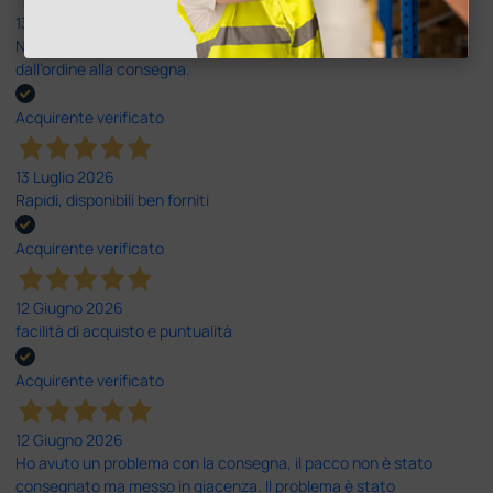
13 Luglio 2026
Nulla da eccepire. Tutto estremamente chiaro e corretto,
dall’ordine alla consegna.
Acquirente verificato
13 Luglio 2026
Rapidi, disponibili ben forniti
Acquirente verificato
12 Giugno 2026
facilità di acquisto e puntualità
Acquirente verificato
12 Giugno 2026
Ho avuto un problema con la consegna, il pacco non è stato
consegnato ma messo in giacenza. Il problema è stato