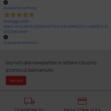
Acquirente verificato
24 Maggio 2026
SONO UN CLIENTE SODDISFATTO E CHE APPREZZA LA SERIETA' DI
DOCTOR SHOP
Acquirente verificato
;
Iscriviti alla newsletter e ottieni il buono
sconto di benvenuto
Iscriviti
local_shipping
credit_card
CONSEGNE SU
PAGA COME VUOI