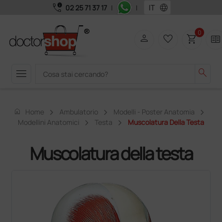
call_quality
language
02 25 71 37 17
|
|
0
person
favorite_border
shopping_cart
two_pager
menu
search
home
Home
Ambulatorio
Modelli - Poster Anatomia
Modellini Anatomici
Testa
Muscolatura Della Testa
Muscolatura della testa