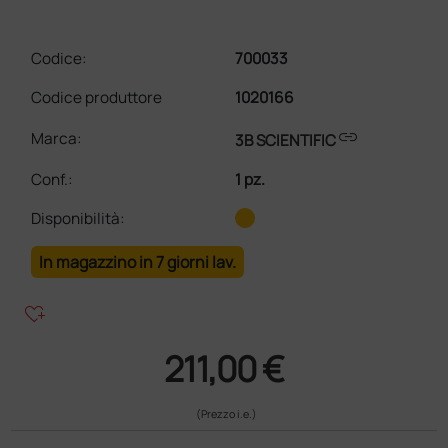
Codice:
700033
Codice produttore
1020166
link
Marca:
3B SCIENTIFIC
Conf.
:
1 pz.
Disponibilità:
In magazzino in 7 giorni lav.
heart_plus
211,00 €
(Prezzo i.e.)