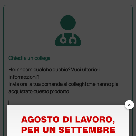
Chiedi a un collega
Hai ancora qualche dubbio? Vuoi ulteriori
informazioni?
Invia ora la tua domanda ai colleghi che hanno già
acquistato questo prodotto.
×