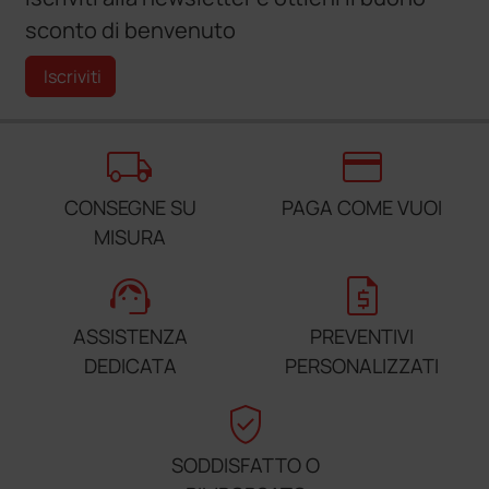
sconto di benvenuto
Iscriviti
local_shipping
credit_card
CONSEGNE SU
PAGA COME VUOI
MISURA
support_agent
request_quote
ASSISTENZA
PREVENTIVI
DEDICATA
PERSONALIZZATI
verified_user
SODDISFATTO O