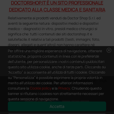
DOCTORSHOP.IT È UN SITO PROFESSIONALE
DEDICATO ALLA CLASSE MEDICA E SANITARIA
Relativamente ai prodotti venduti da Doctor Shop S.r.l. ed
aventi la seguente natura: dispositivi medici e dispositivi
medico – diagnostici in vitro, presidi medico chirurgici si
significa che: tutti i contenuti dei siti doctorshop.it e
salutefacile.it relativi a tali prodotti (testi, immagini, foto,
disegni, allegati e quant’altro) non hanno carattere né
cancel
natura di pubblicità. Tutti i contenuti devono intendersi e
Per offrire una migliore esperienza di navigazione, ottenere
sono di natura esclusivamente informativa e volti
statistiche, proporre contenuti in linea con le preferenze
esclusivamente a portare a conoscenza dei clienti e dei
dell'utente, per personalizzare i nostri contenuti pubblicitari
potenziali clienti in fase di preacquisto i prodotti venduti da
questo sito utilizza cookie, anche di terze parti. Cliccando su
Doctorshop attraverso la rete.
“Accetto” si acconsente all'utilizzo di tutti i cookie. Cliccando
su “Personalizza” è possibile esprimere la propria volontà in
Copyright DoctorShop 2005-2026 - Tutti diritti riservati - P.IVA
merito all'utilizzo dei cookie. Per ulteriori informazioni
04760660961
consultare la
Cookie policy
e la
Privacy
. Chiudendo questo
banner si rifiutano i cookies non strettamente necessari per
questa sessione di navigazione.
Accetta