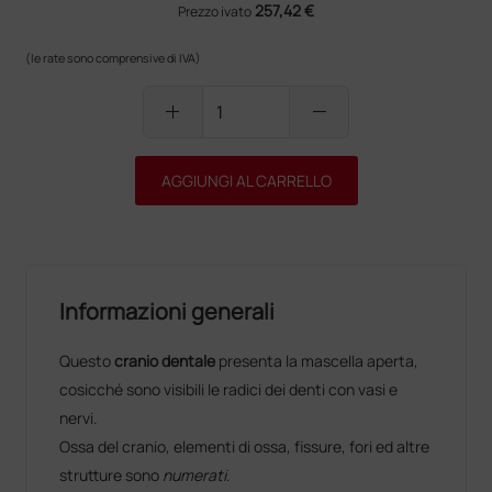
257,42 €
Prezzo ivato
(le rate sono comprensive di IVA)
add
remove
AGGIUNGI AL CARRELLO
Informazioni generali
Questo
cranio dentale
presenta la mascella aperta,
cosicché sono visibili le radici dei denti con vasi e
nervi.
Ossa del cranio, elementi di ossa, fissure, fori ed altre
strutture sono
numerati
.