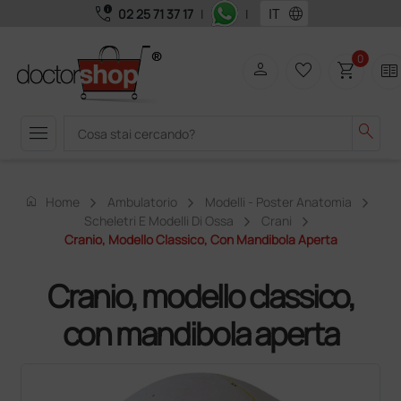
call_quality
language
02 25 71 37 17
|
|
0
person
favorite_border
shopping_cart
two_pager
menu
search
home
Home
Ambulatorio
Modelli - Poster Anatomia
Scheletri E Modelli Di Ossa
Crani
Cranio, Modello Classico, Con Mandibola Aperta
Cranio, modello classico,
con mandibola aperta