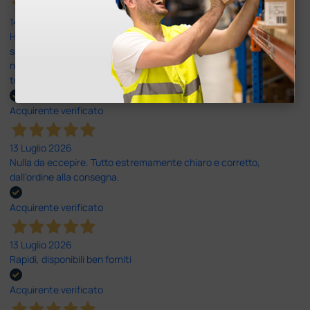
14 Luglio 2026
Ho acquistato un ecografo da Doctor Shop e sono rimasto molto
soddisfatto dell'esperienza. Apparecchiatura di qualità, consegna
nei tempi previsti e un servizio clienti disponibile che ha risposto a
tutti i miei dubbi prima dell'acquisto. Consigliato
Acquirente verificato
13 Luglio 2026
Nulla da eccepire. Tutto estremamente chiaro e corretto,
dall’ordine alla consegna.
Acquirente verificato
13 Luglio 2026
Rapidi, disponibili ben forniti
Acquirente verificato