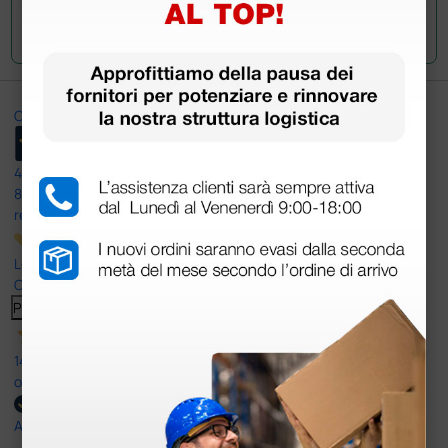
Invia la tua domanda
Ottimo
4,6
/5
8.330
recensioni
Le nostre recensioni a 4 e 5 stelle.
Clicca qui per leggerle tutte >
Precedente
Successivo
14 Luglio 2026
ottima
Acquirente verificato