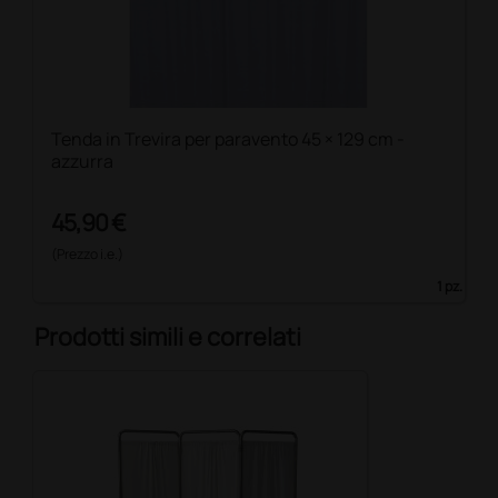
Tenda in Trevira per paravento 45 × 129 cm -
azzurra
45,90 €
(Prezzo i.e.)
1 pz.
Prodotti simili e correlati