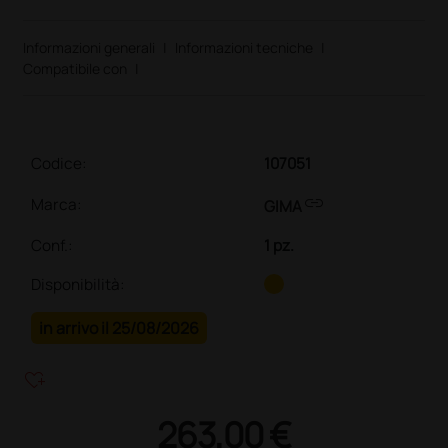
Informazioni generali
|
Informazioni tecniche
|
Compatibile con
|
Codice:
107051
link
Marca:
GIMA
Conf.
:
1 pz.
Disponibilità:
in arrivo il 25/08/2026
heart_plus
263,00 €