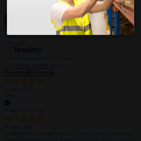
Ottimo
4,6
/5
8.330
recensioni
Le nostre recensioni a 4 e 5 stelle.
Clicca qui per leggerle tutte >
Precedente
Successivo
14 Luglio 2026
ottima
Acquirente verificato
14 Luglio 2026
Ho acquistato un ecografo da Doctor Shop e sono rimasto molto
soddisfatto dell'esperienza. Apparecchiatura di qualità, consegna