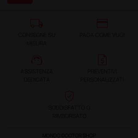
local_shipping
credit_card
CONSEGNE SU
PAGA COME VUOI
MISURA
support_agent
request_quote
ASSISTENZA
PREVENTIVI
DEDICATA
PERSONALIZZATI
verified_user
SODDISFATTO O
RIMBORSATO
MONDO DOCTOR SHOP