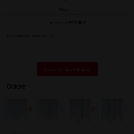
(Prezzo i.e.)
320,86 €
Prezzo ivato
(le rate sono comprensive di IVA)
add
remove
AGGIUNGI AL CARRELLO
Colore