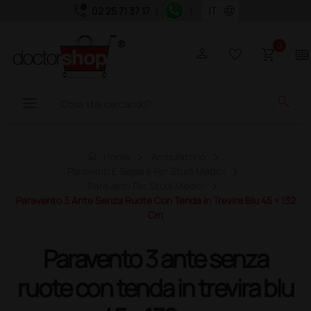
call_quality
language
02 25 71 37 17
|
|
0
person
favorite_border
shopping_cart
two_pager
menu
search
home
Home
Ambulatorio
Paraventi E Separè Per Studi Medici
Paraventi Per Studi Medici
Paravento 3 Ante Senza Ruote Con Tenda In Trevira Blu 45 × 132
Cm
Paravento 3 ante senza
ruote con tenda in trevira blu