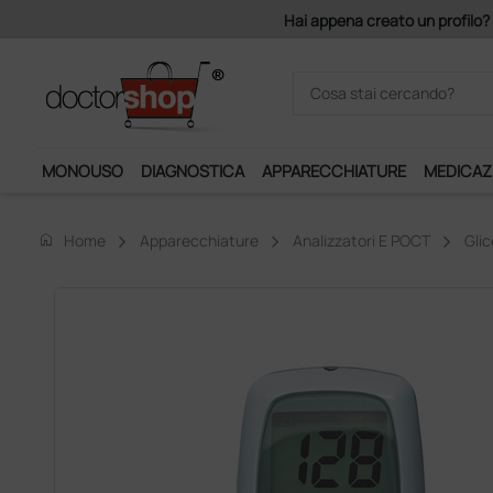
Acquistando il servizio "Ds 
MONOUSO
DIAGNOSTICA
APPARECCHIATURE
MEDICAZ
home
Home
Apparecchiature
Analizzatori E POCT
Glic