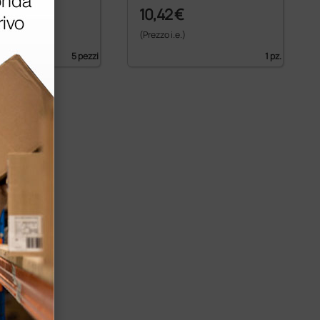
 €
10,42 €
24,50 €
)
(Prezzo i.e.)
5 pezzi
1 pz.