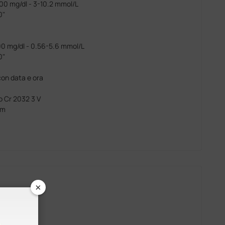
00 mg/dl - 3-10.2 mmol/L
0"
0 mg/dl - 0.56-5.6 mmol/L
0"
con data e ora
io Cr 2032 3 V
mm
×