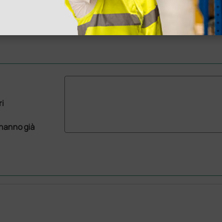
ri
 hanno già