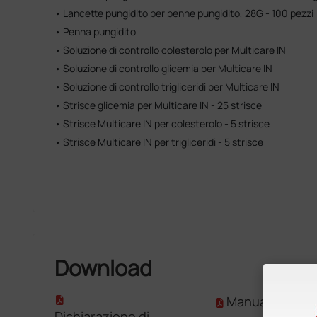
• Lancette pungidito per penne pungidito, 28G - 100 pezzi
• Penna pungidito
• Soluzione di controllo colesterolo per Multicare IN
• Soluzione di controllo glicemia per Multicare IN
• Soluzione di controllo trigliceridi per Multicare IN
• Strisce glicemia per Multicare IN - 25 strisce
• Strisce Multicare IN per colesterolo - 5 strisce
• Strisce Multicare IN per trigliceridi - 5 strisce
Download
Manuale D'Uso
Dichiarazione di