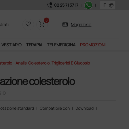
call_quality
language
02 25 71 37 17
|
|
0
favorite_border
shopping_cart
two_pager
Magazine
trati
VESTIARIO
TERAPIA
TELEMEDICINA
PROMOZIONI
rolo - Analisi Colesterolo, Trigliceridi E Glucosio
tazione colesterolo
sio
otazione standard
|
Compatibile con
|
Download
|