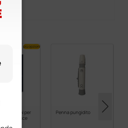
più opzioni
Multicare IN per
Penna pungidito
olo - 5 strisce