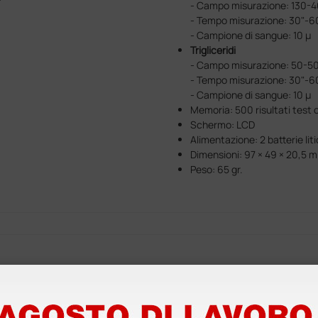
- Campo misurazione: 130-4
- Tempo misurazione: 30"-6
- Campione di sangue: 10 µ
Trigliceridi
- Campo misurazione: 50-50
- Tempo misurazione: 30"-6
- Campione di sangue: 10 µ
Memoria: 500 risultati test 
Schermo: LCD
Alimentazione: 2 batterie lit
Dimensioni: 97 × 49 × 20,5 
Peso: 65 gr.