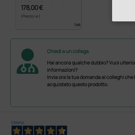
trigliceridi e glucosio
178,00 €
(Prezzo i.e.)
1 kit
Chiedi a un collega
Hai ancora qualche dubbio? Vuoi ulterio
informazioni?
Invia ora la tua domanda ai colleghi che
acquistato questo prodotto.
Ottimo