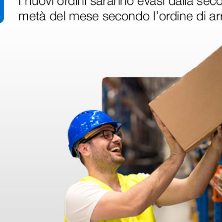
28G
15,36 €
19,60
(Prezzo i.e.)
(Prezzo i.e.
100 pezzi
100 pezzi