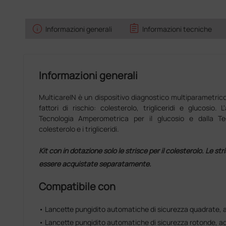
info
assignment
Informazioni generali
Informazioni tecniche
Informazioni generali
MulticareIN è un dispositivo diagnostico multiparametrico
fattori di rischio: colesterolo, trigliceridi e glucosio.
Tecnologia Amperometrica per il glucosio e dalla Tec
colesterolo e i trigliceridi.
Kit con in dotazione solo le strisce per il colesterolo. Le str
essere acquistate separatamente.
Compatibile con
• Lancette pungidito automatiche di sicurezza quadrate,
• Lancette pungidito automatiche di sicurezza rotonde, a