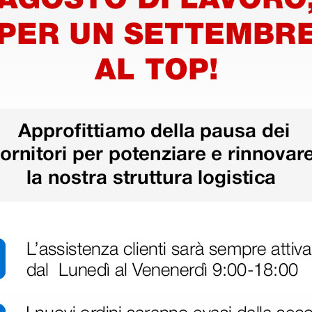
più opzioni
più opzioni
to
Lancette pungidito
Strisce 
automatiche di
colester
e, ago
sicurezza quadrate, ago