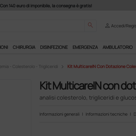
Club", un anno di spedizioni a 39,90 euro + IVA!
search
person
Accedi/Regis
IONI
CHIRURGIA
DISINFEZIONE
EMERGENZA
AMBULATORIO
emia - Colesterolo - Trigliceridi
Kit MulticareIN Con Dotazione Coleste
Kit MulticareIN con do
analisi colesterolo, trigliceridi e gluco
Informazioni generali
|
Informazioni tecniche
|
D