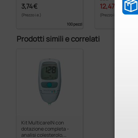
28G
3,74 €
12,47 €
13,86 €
(Prezzo i.e.)
(Prezzo i.e.)
100 pezzi
Prodotti simili e correlati
Kit MulticareIN con
dotazione completa -
analisi colesterolo,