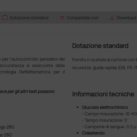
work
list
save_alt
Dotazione standard
Compatibile con
Download
Dotazione standard
 per l’autocontrollo periodico dei
Fornito in scatola di cartone con b
 L'accuratezza è assicurata dalla
sicurezza, guida rapida (GB, FR, I
nologia Reflettometrica per il
isce per gli altri test possono
Informazioni tecniche
Glucosio elettrochimico
- Campo misurazione: 10-60
- Tempo misurazione: 5"
- Campione di sangue: 0,5 µ
 ago 28G
Colesterolo
go 28G