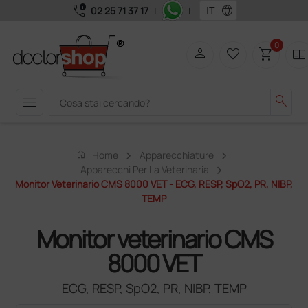
call_quality
language
02 25 71 37 17
|
|
0
person
favorite_border
shopping_cart
two_pager
menu
search
home
Home
Apparecchiature
Apparecchi Per La Veterinaria
Monitor Veterinario CMS 8000 VET - ECG, RESP, SpO2, PR, NIBP,
TEMP
Monitor veterinario CMS
8000 VET
ECG, RESP, SpO2, PR, NIBP, TEMP