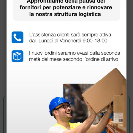
• Peso: 3 kg
Bracciale per holter pressorio Gima ABPM -
pediatrico
13,95 €
15,16 €
(Prezzo i.e.)
1 pz.