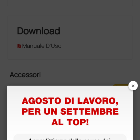
• Allarme di misurazione: 10-270 mmHg
SpO2
Download
• Intervallo di misurazione e allarme: 0-100 %
• Accuratezza di misurazione: 70-100% ±2%
Manuale D'Uso
PR
• Intervallo di misurazione e allarme: 25-250 bpm
Accessori
TEMP
×
• Intervallo di misurazione e allarme: 0-50 °C
più opzioni
Generali
• Alimentazione: 110-240 V - 50/60 Hz
• Classificazione di sicurezza: Classe I tipo CF
• Protezione contro interferenze da defibrillazione
• Dimensioni: 314×145×264 mm