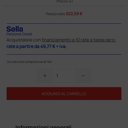
(Prezzo i.e.)
522,59 €
Prezzo ivato
Acquistabile con
finanziamento a 10 rate a tasse zero:
rate a partire da
49,77 €
+ iva.
(le rate sono comprensive di IVA)
add
remove
AGGIUNGI AL CARRELLO
Informazioni generali