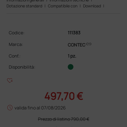
Dotazione standard
|
Compatibile con
|
Download
|
Codice:
111383
link
Marca:
CONTEC
Conf.
:
1 pz.
Disponibilità:
heart_plus
497,70 €
schedule
valida fino al 07/08/2026
Prezzo di listino
790,00 €