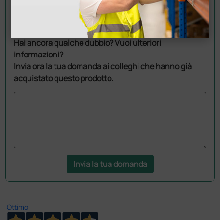
Chiedi a un collega
Hai ancora qualche dubbio? Vuoi ulteriori
informazioni?
Invia ora la tua domanda ai colleghi che hanno già
acquistato questo prodotto.
Invia la tua domanda
Ottimo