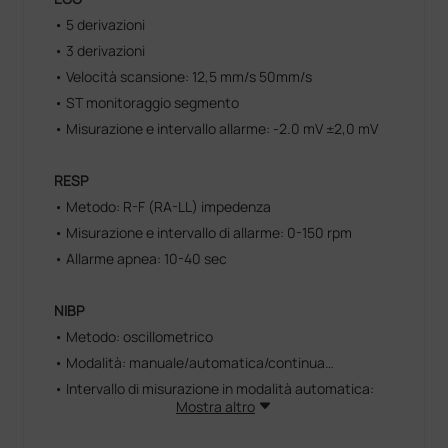
• 5 derivazioni
• 3 derivazioni
• Velocità scansione: 12,5 mm/s 50mm/s
• ST monitoraggio segmento
• Misurazione e intervallo allarme: -2.0 mV ±2,0 mV
RESP
• Metodo: R-F (RA-LL) impedenza
• Misurazione e intervallo di allarme: 0-150 rpm
• Allarme apnea: 10-40 sec
NIBP
• Metodo: oscillometrico
• Modalità: manuale/automatica/continua
• Intervallo di misurazione in modalità automatica:
Mostra altro
1/2/3/4/5/10/15/30/60/90/120/240/480/960 min
• Durata di misurazione in modalità continua: 5 min