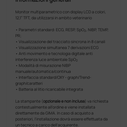
Monitor multiparametrico con display LCD a colori,
12,1” TFT, da utilizzarsi in ambito veterinario
• Parametri standard: ECG, RESP, SpO
, NIBP, TEMP,
2
PR;
• Visualizzazione del tracciato sincrona in 8 canali
• Visualizzazione simultanea 7 derivazioni ECG
• Anti movimento e tecnologia digitale anti
interferenza luce ambientale SpO
2
• Modalità di misurazione NIBP
manuale/automatica/continua
• Interfaccia standard/OXY - graph/Trend-
graph/caratteri
• Batteria al litio ricaricabile integrata
La stampante (
opzionale e non inclusa
) va richiesta
contestualmente all'ordine e viene installata
direttamente da GIMA. In caso di acquisto a
posteriori, l'installazione dovrà essere effettuata da
un tecnico a carico dell'acquirente.