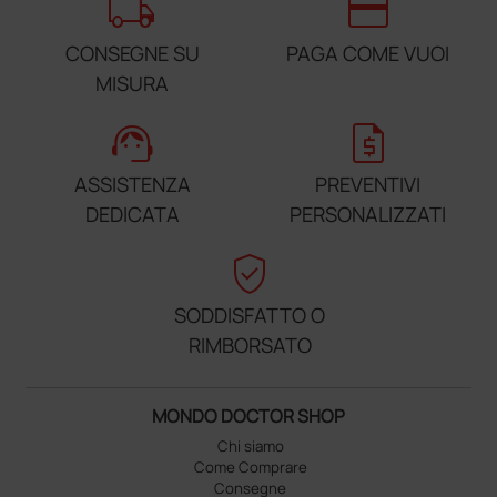
local_shipping
credit_card
CONSEGNE SU
PAGA COME VUOI
MISURA
support_agent
request_quote
ASSISTENZA
PREVENTIVI
DEDICATA
PERSONALIZZATI
verified_user
SODDISFATTO O
RIMBORSATO
MONDO DOCTOR SHOP
Chi siamo
Come Comprare
Consegne