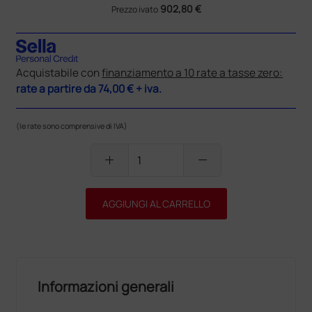
902,80 €
Prezzo ivato
Acquistabile con
finanziamento a 10 rate a tasse zero:
rate a partire da
74,00 €
+ iva.
(le rate sono comprensive di IVA)
add
remove
AGGIUNGI AL CARRELLO
Informazioni generali