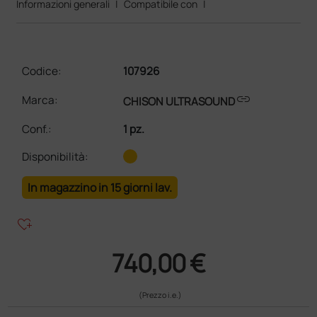
Informazioni generali
|
Compatibile con
|
Codice:
107926
link
Marca:
CHISON ULTRASOUND
Conf.
:
1 pz.
Disponibilità:
In magazzino in 15 giorni lav.
heart_plus
740,00 €
(Prezzo i.e.)