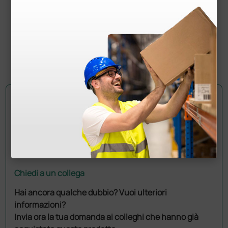
sonde
5.050,80 €
7.320,00 €
(Prezzo i.e.)
1 pz.
Chiedi a un collega
Hai ancora qualche dubbio? Vuoi ulteriori
informazioni?
Invia ora la tua domanda ai colleghi che hanno già