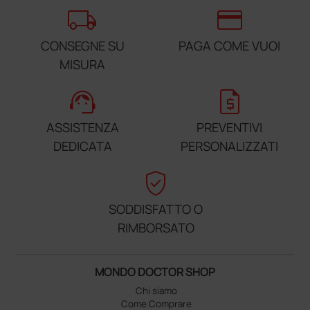
local_shipping
credit_card
CONSEGNE SU
PAGA COME VUOI
MISURA
support_agent
request_quote
ASSISTENZA
PREVENTIVI
DEDICATA
PERSONALIZZATI
verified_user
SODDISFATTO O
RIMBORSATO
MONDO DOCTOR SHOP
Chi siamo
Come Comprare