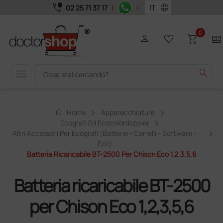
call_quality
language
02 25 71 37 17
|
|
0
person
favorite_border
shopping_cart
two_pager
menu
search
home
Home
Apparecchiature
Ecografi Ed Ecocolordoppler
Altri Accessori Per Ecografi (batterie - Carrelli - Software -
Ecc)
Batteria Ricaricabile BT-2500 Per Chison Eco 1,2,3,5,6
Batteria ricaricabile BT-2500
per Chison Eco 1,2,3,5,6