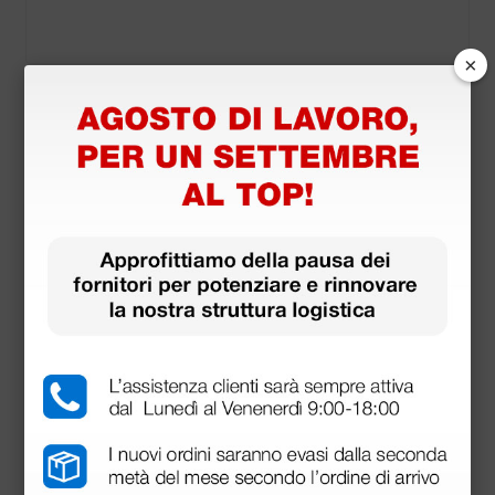
×
Utilizzabile con:
Chison ECO6 ecocolordoppler portatile - senza