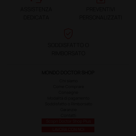
ASSISTENZA
PREVENTIVI
DEDICATA
PERSONALIZZATI
verified_user
SODDISFATTO O
RIMBORSATO
MONDO DOCTOR SHOP
Chi siamo
Come Comprare
Consegne
Modalità di pagamento
Soddisfatto o Rimborsato
Garanzie
Contatti
Scopri Doctor Shop Plus
LAVORA CON NOI