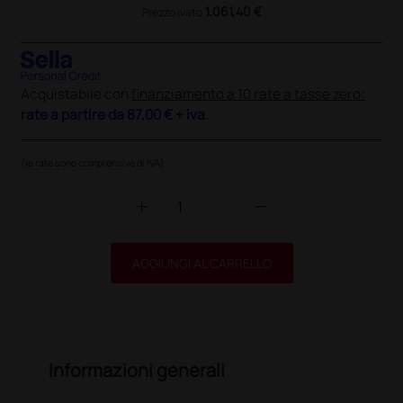
1.061,40 €
Prezzo ivato
Acquistabile con
finanziamento a 10 rate a tasse zero:
rate a partire da
87,00 €
+ iva.
(le rate sono comprensive di IVA)
add
remove
AGGIUNGI AL CARRELLO
Informazioni generali