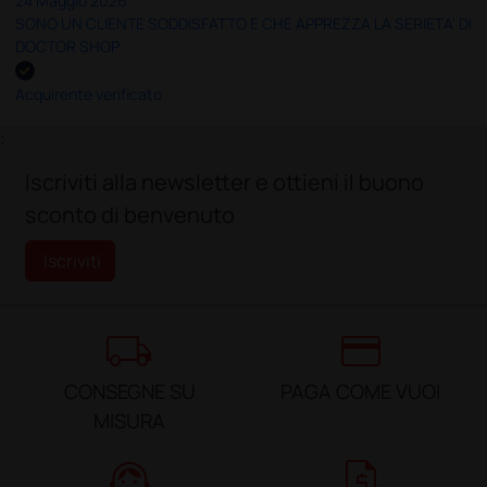
24 Maggio 2026
SONO UN CLIENTE SODDISFATTO E CHE APPREZZA LA SERIETA' DI
DOCTOR SHOP
Acquirente verificato
;
Iscriviti alla newsletter e ottieni il buono
sconto di benvenuto
Iscriviti
local_shipping
credit_card
CONSEGNE SU
PAGA COME VUOI
MISURA
support_agent
request_quote