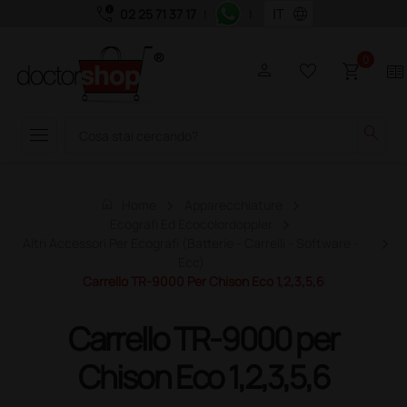
call_quality
language
02 25 71 37 17
|
|
0
person
favorite_border
shopping_cart
two_pager
menu
search
home
Home
Apparecchiature
Ecografi Ed Ecocolordoppler
Altri Accessori Per Ecografi (batterie - Carrelli - Software -
Ecc)
Carrello TR-9000 Per Chison Eco 1,2,3,5,6
Carrello TR-9000 per
Chison Eco 1,2,3,5,6