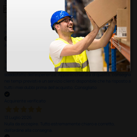
Clicca qui per leggerle tutte >
Precedente
Successivo
14 Luglio 2026
ottima
Acquirente verificato
14 Luglio 2026
Ho acquistato un ecografo da Doctor Shop e sono rimasto molto
soddisfatto dell'esperienza. Apparecchiatura di qualità, consegna
nei tempi previsti e un servizio clienti disponibile che ha risposto a
tutti i miei dubbi prima dell'acquisto. Consigliato
Acquirente verificato
13 Luglio 2026
Nulla da eccepire. Tutto estremamente chiaro e corretto,
dall’ordine alla consegna.