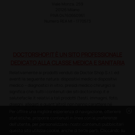
Viale Monza, 259
20126 Milano
P.IVA 04760660961
Numero REA MI - 1770573
DOCTORSHOP.IT È UN SITO PROFESSIONALE
DEDICATO ALLA CLASSE MEDICA E SANITARIA
Relativamente ai prodotti venduti da Doctor Shop S.r.l. ed
aventi la seguente natura: dispositivi medici e dispositivi
medico – diagnostici in vitro, presidi medico chirurgici si
significa che: tutti i contenuti dei siti doctorshop.it e
salutefacile.it relativi a tali prodotti (testi, immagini, foto,
disegni, allegati e quant’altro) non hanno carattere né
cancel
natura di pubblicità. Tutti i contenuti devono intendersi e
Per offrire una migliore esperienza di navigazione, ottenere
sono di natura esclusivamente informativa e volti
statistiche, proporre contenuti in linea con le preferenze
esclusivamente a portare a conoscenza dei clienti e dei
dell'utente, per personalizzare i nostri contenuti pubblicitari
potenziali clienti in fase di preacquisto i prodotti venduti da
questo sito utilizza cookie, anche di terze parti. Cliccando su