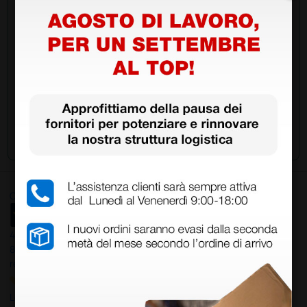
acquistato questo prodotto.
Invia la tua domanda
Ottimo
4,6
/5
8.330
recensioni
Le nostre recensioni a 4 e 5 stelle.