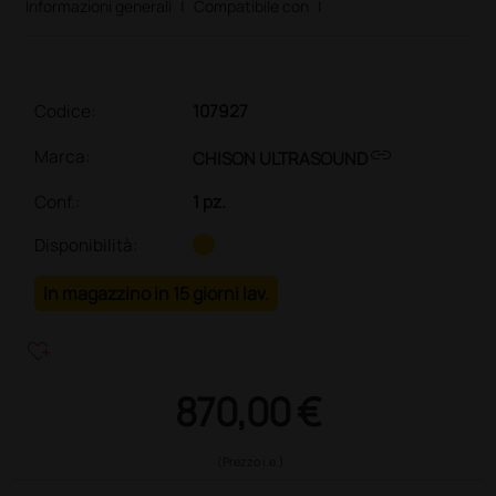
Informazioni generali
|
Compatibile con
|
Codice:
107927
link
Marca:
CHISON ULTRASOUND
Conf.
:
1 pz.
Disponibilità:
In magazzino in 15 giorni lav.
heart_plus
870,00 €
(Prezzo i.e.)