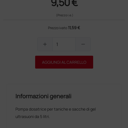
9,50 €
(Prezzo i.e.)
11,59 €
Prezzo ivato
add
remove
AGGIUNGI AL CARRELLO
Informazioni generali
Pompa dosatrice per taniche e sacche di gel
ultrasuoni da 5 litri.