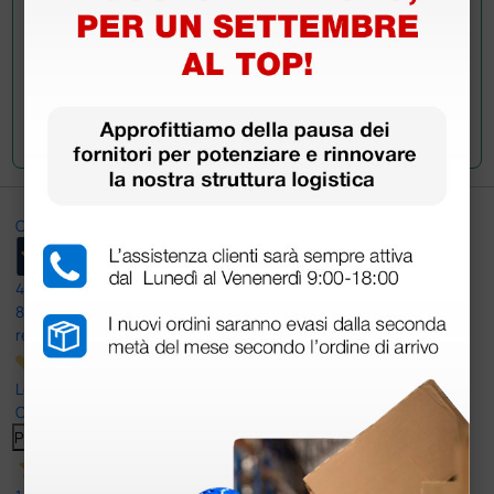
Invia la tua domanda
Ottimo
4,6
/5
8.330
recensioni
Le nostre recensioni a 4 e 5 stelle.
Clicca qui per leggerle tutte >
Precedente
Successivo