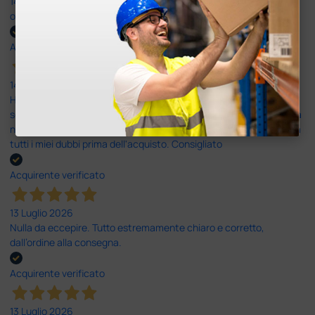
14 Luglio 2026
ottima
Acquirente verificato
14 Luglio 2026
Ho acquistato un ecografo da Doctor Shop e sono rimasto molto
soddisfatto dell'esperienza. Apparecchiatura di qualità, consegna
nei tempi previsti e un servizio clienti disponibile che ha risposto a
tutti i miei dubbi prima dell'acquisto. Consigliato
Acquirente verificato
13 Luglio 2026
Nulla da eccepire. Tutto estremamente chiaro e corretto,
dall’ordine alla consegna.
Acquirente verificato
13 Luglio 2026