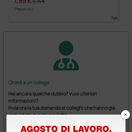
7,99 €
9,74 €
(Prezzo i.e.)
1 pz.
Chiedi a un collega
Hai ancora qualche dubbio? Vuoi ulteriori
informazioni?
Invia ora la tua domanda ai colleghi che hanno già
×
acquistato questo prodotto.