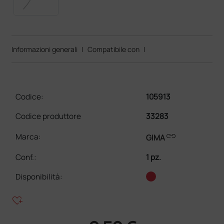
Informazioni generali
|
Compatibile con
|
Codice:
105913
Codice produttore
33283
link
Marca:
GIMA
Conf.
:
1 pz.
Disponibilità:
heart_plus