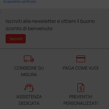
Acquirente verificato
;
Iscriviti alla newsletter e ottieni il buono
sconto di benvenuto
Iscriviti
local_shipping
credit_card
CONSEGNE SU
PAGA COME VUOI
MISURA
support_agent
request_quote
ASSISTENZA
PREVENTIVI
DEDICATA
PERSONALIZZATI