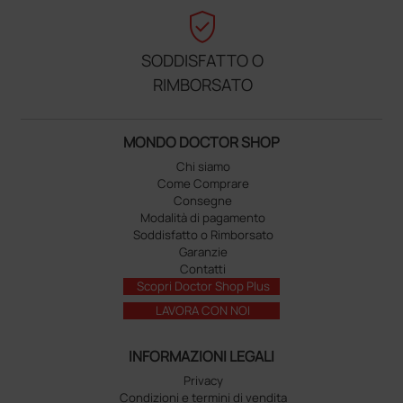
verified_user
SODDISFATTO O
RIMBORSATO
MONDO DOCTOR SHOP
Chi siamo
Come Comprare
Consegne
Modalità di pagamento
Soddisfatto o Rimborsato
Garanzie
Contatti
Scopri Doctor Shop Plus
LAVORA CON NOI
INFORMAZIONI LEGALI
Privacy
Condizioni e termini di vendita