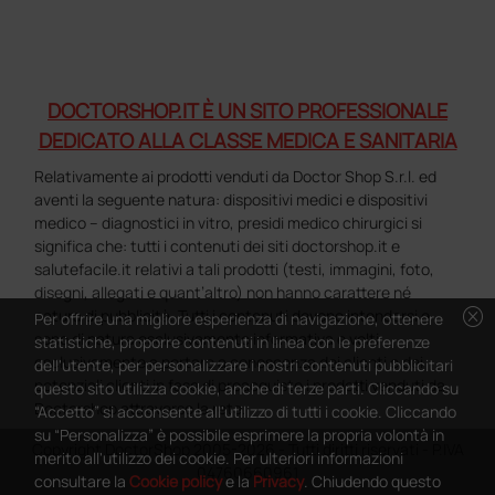
DOCTORSHOP.IT È UN SITO PROFESSIONALE
DEDICATO ALLA CLASSE MEDICA E SANITARIA
Relativamente ai prodotti venduti da Doctor Shop S.r.l. ed
aventi la seguente natura: dispositivi medici e dispositivi
medico – diagnostici in vitro, presidi medico chirurgici si
significa che: tutti i contenuti dei siti doctorshop.it e
salutefacile.it relativi a tali prodotti (testi, immagini, foto,
disegni, allegati e quant’altro) non hanno carattere né
cancel
natura di pubblicità. Tutti i contenuti devono intendersi e
Per offrire una migliore esperienza di navigazione, ottenere
sono di natura esclusivamente informativa e volti
statistiche, proporre contenuti in linea con le preferenze
esclusivamente a portare a conoscenza dei clienti e dei
dell'utente, per personalizzare i nostri contenuti pubblicitari
potenziali clienti in fase di preacquisto i prodotti venduti da
questo sito utilizza cookie, anche di terze parti. Cliccando su
Doctorshop attraverso la rete.
“Accetto” si acconsente all'utilizzo di tutti i cookie. Cliccando
su “Personalizza” è possibile esprimere la propria volontà in
Copyright DoctorShop 2005-2026 - Tutti diritti riservati - P.IVA
merito all'utilizzo dei cookie. Per ulteriori informazioni
04760660961
consultare la
Cookie policy
e la
Privacy
. Chiudendo questo