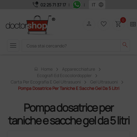
call_quality
language
02 25 71 37 17
|
|
0
person
favorite_border
shopping_cart
two_pager
menu
search
home
Home
Apparecchiature
Ecografi Ed Ecocolordoppler
Carta Per Ecografia E Gel Ultrasuoni
Gel Ultrasuoni
Pompa Dosatrice Per Taniche E Sacche Gel Da 5 Litri
Pompa dosatrice per
taniche e sacche gel da 5 litri