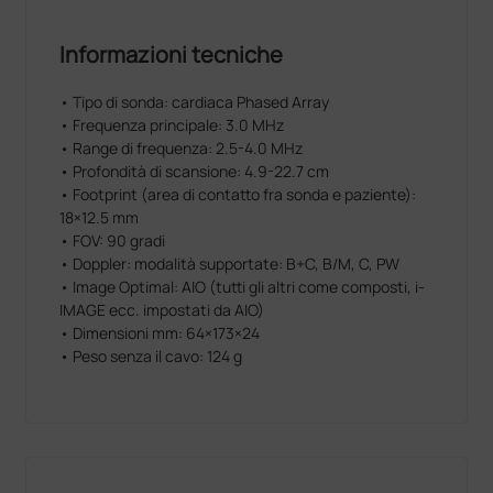
Disponibile in 4 diversi modelli:
• SonoEye P2 Linear Array indicato per piccole parti,
Informazioni tecniche
muscoloscheletrica (MSK), nervi, polmoni, medicina
d'emergenza, vascolare.
• SonoEye P3 Phased Array indicata per addome,
• Tipo di sonda: cardiaca Phased Array
utilizzo cardiaco, polmoni, medicina d'urgenza.
• Frequenza principale: 3.0 MHz
• SonoEye P5 Convex indicata per l'addome,
• Range di frequenza: 2.5-4.0 MHz
OB/GYN, urologia, polmoni, medicina d'urgenza,
• Profondità di scansione: 4.9-22.7 cm
valutazione mirata con ecografia del trauma.
• Footprint (area di contatto fra sonda e paziente):
• SonoEye P6 Micro Convex indicato per addome,
18×12.5 mm
cuore, urologia, pediatria, ostetricia-ginecologia e
• FOV: 90 gradi
piccole parti.
• Doppler: modalità supportate: B+C, B/M, C, PW
• Image Optimal: AIO (tutti gli altri come composti, i-
Compatibilità:
IMAGE ecc. impostati da AIO)
• Smart Phone: RedmiNote 8Pro, HUAWEI P30 Pro,
• Dimensioni mm: 64×173×24
HUAWEI iV30
• Peso senza il cavo: 124 g
• Smart Pad: HUAWEI Matepad Pro, Samsung Galaxy
Tab A (SM-T510), TECLAST T30, Samsung GALAXY
TA B S6, HONOR ViewPad V6, Canon SELPHY CP1300