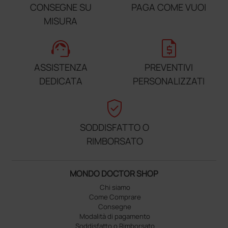
CONSEGNE SU
PAGA COME VUOI
MISURA
support_agent
request_quote
ASSISTENZA
PREVENTIVI
DEDICATA
PERSONALIZZATI
verified_user
SODDISFATTO O
RIMBORSATO
MONDO DOCTOR SHOP
Chi siamo
Come Comprare
Consegne
Modalità di pagamento
Soddisfatto o Rimborsato