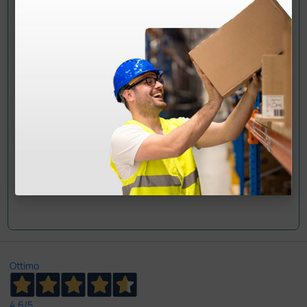
Doctor Shop
- 16/12/2024
Buongiorno,
Nella scheda prodotto del Chison 110436, le
compatibilità segnalate sono le seguenti:
• Smart Phone: RedmiNote 8Pro, HUAWEI P30 Pro,
HUAWEI iV30
• Smart Pad: HUAWEI Matepad Pro, Samsung Galaxy
Tab A (SM-T510), TECLAST T30, Samsung GALAXY TA
B S6, HONOR ViewPad V6, Canon SELPHY CP1300
Cordiali saluti
Ottimo
4,6
/5