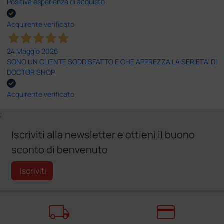
Positiva esperienza di acquisto
Acquirente verificato
24 Maggio 2026
SONO UN CLIENTE SODDISFATTO E CHE APPREZZA LA SERIETA' DI
DOCTOR SHOP
Acquirente verificato
;
Iscriviti alla newsletter e ottieni il buono
sconto di benvenuto
Iscriviti
local_shipping
credit_card