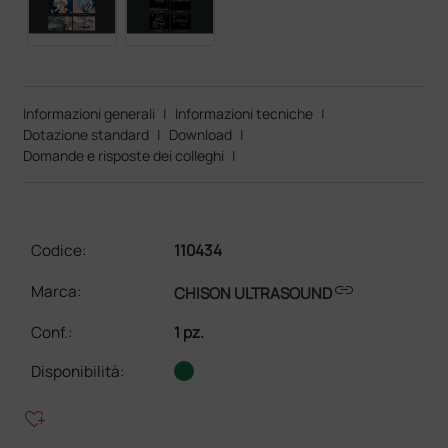
Informazioni generali
|
Informazioni tecniche
|
Dotazione standard
|
Download
|
Domande e risposte dei colleghi
|
Codice:
110434
link
Marca:
CHISON ULTRASOUND
Conf.
:
1 pz.
Disponibilità:
heart_plus