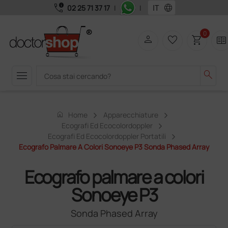
call_quality
language
02 25 71 37 17
|
|
0
person
favorite_border
shopping_cart
two_pager
menu
search
home
Home
Apparecchiature
Ecografi Ed Ecocolordoppler
Ecografi Ed Ecocolordoppler Portatili
Ecografo Palmare A Colori Sonoeye P3 Sonda Phased Array
Ecografo palmare a colori
Sonoeye P3
Sonda Phased Array