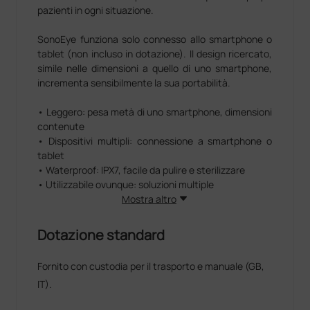
pazienti in ogni situazione.
SonoEye funziona solo connesso allo smartphone o
tablet (non incluso in dotazione). Il design ricercato,
simile nelle dimensioni a quello di uno smartphone,
incrementa sensibilmente la sua portabilità.
• Leggero: pesa metà di uno smartphone, dimensioni
contenute
• Dispositivi multipli: connessione a smartphone o
tablet
• Waterproof: IPX7, facile da pulire e sterilizzare
• Utilizzabile ovunque: soluzioni multiple
• A portata di pollice: un tocco per iniziare e
Mostra altro
terminare l'operazione
Dotazione standard
SonoEye è inteso per la diagnostica di immagini
ecografiche di tipo B (2D), B/M, CFM, Combinate
Fornito con custodia per il trasporto e manuale (GB,
(B+CFM), Onda Pusata (PW) e Fusion Harmonic
IT).
Imaging (FHI).