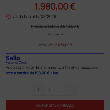
1.980,00 €
schedule
valida fino al 14/08/2026
Prezzo di listino
2.640,00 €
(Prezzo i.e.)
2.079,00 €
Prezzo ivato
Acquistabile con
finanziamento a 10 rate a tasse zero:
rate a partire da
198,00 €
+ iva.
add
remove
AGGIUNGI AL CARRELLO