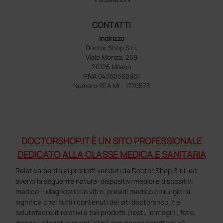
CONTATTI
Indirizzo
Doctor Shop S.r.l.
Viale Monza, 259
20126 Milano
P.IVA 04760660961
Numero REA MI - 1770573
DOCTORSHOP.IT È UN SITO PROFESSIONALE
DEDICATO ALLA CLASSE MEDICA E SANITARIA
Relativamente ai prodotti venduti da Doctor Shop S.r.l. ed
aventi la seguente natura: dispositivi medici e dispositivi
medico – diagnostici in vitro, presidi medico chirurgici si
significa che: tutti i contenuti dei siti doctorshop.it e
salutefacile.it relativi a tali prodotti (testi, immagini, foto,
disegni, allegati e quant’altro) non hanno carattere né