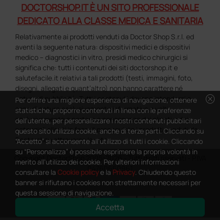
DOCTORSHOP.IT È UN SITO PROFESSIONALE
DEDICATO ALLA CLASSE MEDICA E SANITARIA
Relativamente ai prodotti venduti da Doctor Shop S.r.l. ed
aventi la seguente natura: dispositivi medici e dispositivi
medico – diagnostici in vitro, presidi medico chirurgici si
significa che: tutti i contenuti dei siti doctorshop.it e
salutefacile.it relativi a tali prodotti (testi, immagini, foto,
disegni, allegati e quant’altro) non hanno carattere né
cancel
natura di pubblicità. Tutti i contenuti devono intendersi e
Per offrire una migliore esperienza di navigazione, ottenere
sono di natura esclusivamente informativa e volti
statistiche, proporre contenuti in linea con le preferenze
esclusivamente a portare a conoscenza dei clienti e dei
dell'utente, per personalizzare i nostri contenuti pubblicitari
potenziali clienti in fase di preacquisto i prodotti venduti da
questo sito utilizza cookie, anche di terze parti. Cliccando su
Doctorshop attraverso la rete.
“Accetto” si acconsente all'utilizzo di tutti i cookie. Cliccando
su “Personalizza” è possibile esprimere la propria volontà in
Copyright DoctorShop 2005-2026 - Tutti diritti riservati - P.IVA
merito all'utilizzo dei cookie. Per ulteriori informazioni
04760660961
consultare la
Cookie policy
e la
Privacy
. Chiudendo questo
banner si rifiutano i cookies non strettamente necessari per
questa sessione di navigazione.
Accetta