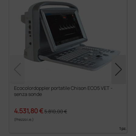
Ecocolordoppler portatile Chison ECO5 VET -
senza sonde
4.531,80 €
5.810,00 €
(Prezzo i.e.)
1 pz.