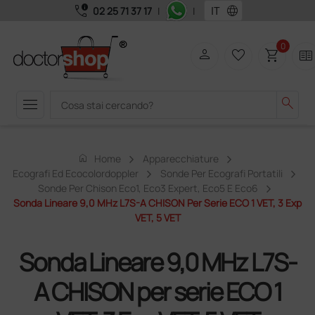
call_quality
language
02 25 71 37 17
|
|
0
person
favorite_border
shopping_cart
two_pager
menu
search
home
Home
Apparecchiature
Ecografi Ed Ecocolordoppler
Sonde Per Ecografi Portatili
Sonde Per Chison Eco1, Eco3 Expert, Eco5 E Eco6
Sonda Lineare 9,0 MHz L7S-A CHISON Per Serie ECO 1 VET, 3 Exp
VET, 5 VET
Sonda Lineare 9,0 MHz L7S-
A CHISON per serie ECO 1