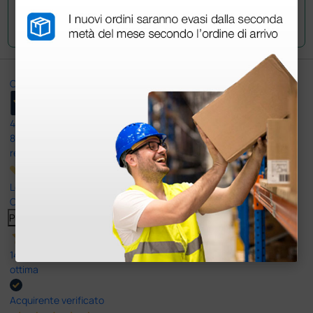
Invia la tua domanda
Ottimo
4,6
/5
8.330
recensioni
Le nostre recensioni a 4 e 5 stelle.
Clicca qui per leggerle tutte >
Precedente
Successivo
14 Luglio 2026
ottima
Acquirente verificato