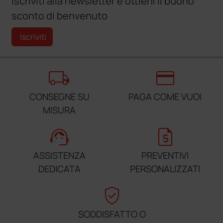
Iscriviti alla newsletter e ottieni il buono
sconto di benvenuto
Iscriviti
local_shipping
credit_card
CONSEGNE SU
PAGA COME VUOI
MISURA
support_agent
request_quote
ASSISTENZA
PREVENTIVI
DEDICATA
PERSONALIZZATI
verified_user
SODDISFATTO O