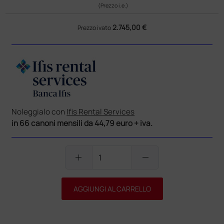
(Prezzo i.e.)
2.745,00 €
Prezzo ivato
Noleggialo con
Ifis Rental Services
in 66 canoni mensili da 44,79 euro + iva.
add
remove
AGGIUNGI AL CARRELLO