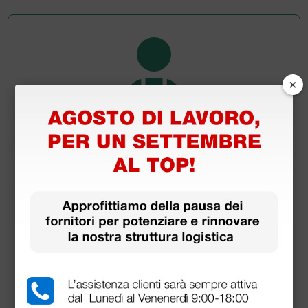
×
Chiedi a un collega
Hai ancora qualche dubbio? Vuoi ulteriori
informazioni?
Invia ora la tua domanda ai colleghi che hanno già
acquistato questo prodotto.