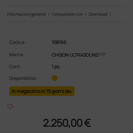
Informazioni generali
|
Compatibile con
|
Download
|
Codice:
108160
link
Marca:
CHISON ULTRASOUND
Conf.
:
1 pz.
Disponibilità:
In magazzino in 15 giorni lav.
heart_plus
2.250,00 €