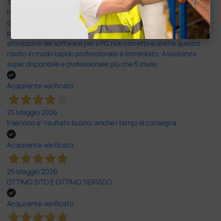
12 Giugno 2026
Ho avuto un problema con la consegna, il pacco non è stato
consegnato ma messo in giacenza. Il problema è stato
prontamente risolto dal servizio clienti. Altro problema il codice di
attivazione del software per il PC non corretto e anche questo
risolto in modo rapido professionale e immediato. Assistenza
super disponibile e professionale più che 5 stelle
Acquirente verificato
25 Maggio 2026
Il servizio e’ risultato buono, anche i tempi di consegna
Acquirente verificato
25 Maggio 2026
OTTIMO SITO E OTTIMO SERVIZIO
Acquirente verificato