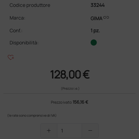
Codice produttore
33244
link
Marca:
GIMA
Conf.
:
1 pz.
Disponibilità:
heart_plus
128,00 €
(Prezzo i.e.)
156,16 €
Prezzo ivato
(le rate sono comprensive di IVA)
add
remove