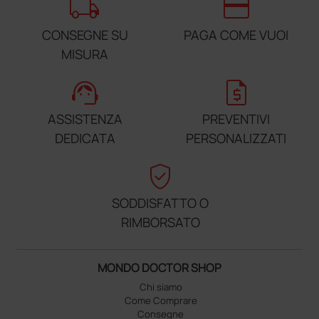
local_shipping
credit_card
CONSEGNE SU
PAGA COME VUOI
MISURA
support_agent
request_quote
ASSISTENZA
PREVENTIVI
DEDICATA
PERSONALIZZATI
verified_user
SODDISFATTO O
RIMBORSATO
MONDO DOCTOR SHOP
Chi siamo
Come Comprare
Consegne