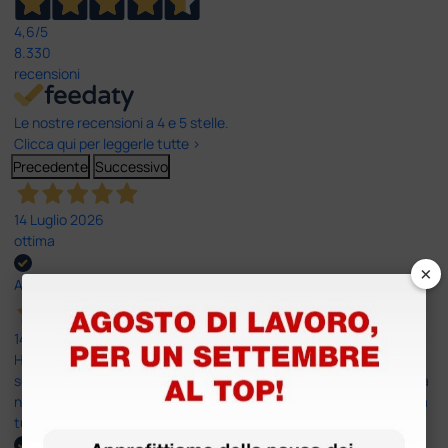
4,6
/5
8.330
recensioni
Le nostre recensioni a 4 e 5 stelle.
Clicca qui per leggerle tutte >
Precedente
Successivo
14 Luglio 2026
ottima
×
Acquirente verificato
14 Luglio 2026
Ho acquistato un ecografo da Doctor Shop e sono rimasto molto
soddisfatto dell'esperienza. Apparecchiatura di qualità, consegna
nei tempi previsti e un servizio clienti disponibile che ha risposto a
tutti i miei dubbi prima dell'acquisto. Consigliato