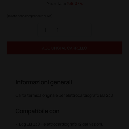
169,07 €
Prezzo ivato
(le rate sono comprensive di IVA)
add
remove
AGGIUNGI AL CARRELLO
Informazioni generali
Carta termica originale per elettrocardiografo ELI 230
Compatibile con
• Ecg ELI 230 - elettrocardiografo 12 derivazioni,