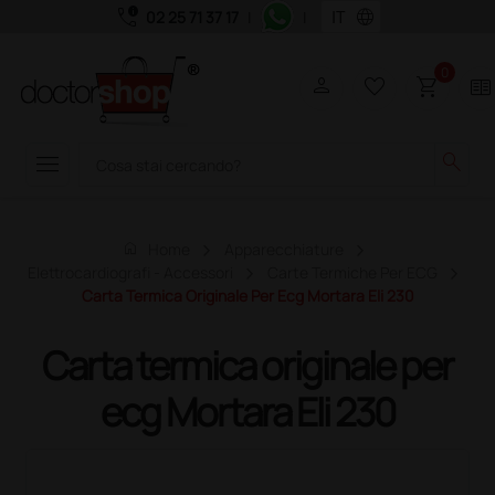
call_quality
language
02 25 71 37 17
|
|
0
person
favorite_border
shopping_cart
two_pager
menu
search
home
Home
Apparecchiature
Elettrocardiografi - Accessori
Carte Termiche Per ECG
Carta Termica Originale Per Ecg Mortara Eli 230
Carta termica originale per
ecg Mortara Eli 230