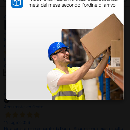
Ottimo
4,6
/5
8.330
recensioni
Le nostre recensioni a 4 e 5 stelle.
Clicca qui per leggerle tutte >
Precedente
Successivo
14 Luglio 2026
ottima
Acquirente verificato
14 Luglio 2026
Ho acquistato un ecografo da Doctor Shop e sono rimasto molto