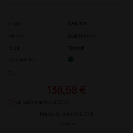
Codice:
2200023
link
Marca:
MORTARA
Conf.
:
12 rotoli
Disponibilità:
heart_plus
138,58 €
schedule
valida fino al 08/08/2026
Prezzo di listino
169,00 €
(Prezzo i.e.)