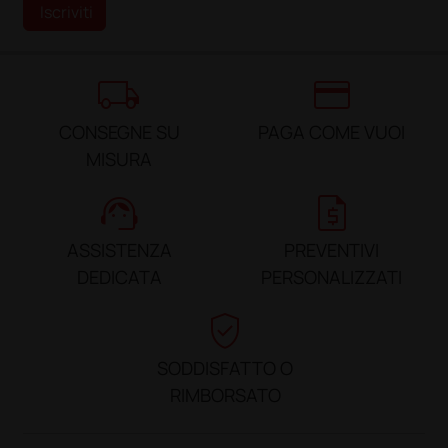
Iscriviti
local_shipping
credit_card
CONSEGNE SU
PAGA COME VUOI
MISURA
support_agent
request_quote
ASSISTENZA
PREVENTIVI
DEDICATA
PERSONALIZZATI
verified_user
SODDISFATTO O
RIMBORSATO