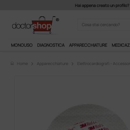
uro di imponibile, la consegna è gratis!
MONOUSO
DIAGNOSTICA
APPARECCHIATURE
MEDICAZ
home
Home
Apparecchiature
Elettrocardiografi - Accessor