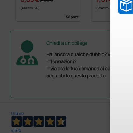
8,63 €
8,65 €
(Prezzo i.e.)
(Prezzo i.e.)
50 pezzi
Chiedi a un collega
Hai ancora qualche dubbio? Vuoi ulterio
informazioni?
Invia ora la tua domanda ai colleghi che
acquistato questo prodotto.
Ottimo
4,6
/5