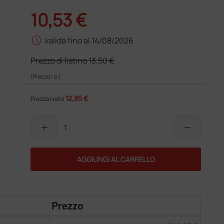
10,53 €
schedule
valida fino al 14/08/2026
Prezzo di listino
13,50 €
(Prezzo i.e.)
12,85 €
Prezzo ivato
add
remove
AGGIUNGI AL CARRELLO
Prezzo