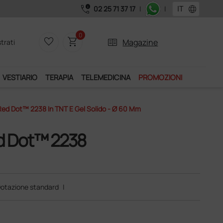
call_quality
language
02 25 71 37 17
|
|
izio "Ds Club", un anno di spedizioni a 39,90 euro + IVA!
0
favorite_border
shopping_cart
two_pager
Magazine
trati
VESTIARIO
TERAPIA
TELEMEDICINA
PROMOZIONI
 Red Dot™ 2238 In TNT E Gel Solido - Ø 60 Mm
ed Dot™ 2238
otazione standard
|