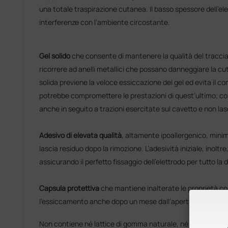
una totale traspirazione cutanea. Il basso spessore dell’el
interferenze con l’ambiente circostante.
Gel solido
che consente di mantenere la qualità del tracci
ricorrere ad anelli metallici che possano danneggiare la cu
solida previene la veloce essiccazione del gel ed evita il co
potrebbe compromettere le prestazioni di quest’ultimo; co
anche in seguito a trazioni esercitate sul cavetto e non las
Adesivo di elevata qualità
, altamente ipoallergenico, minimi
lascia residuo dopo la rimozione. L’adesività iniziale, inolt
assicurando il perfetto fissaggio dell’elettrodo per tutto la d
Capsula protettiva
che mantiene inalterate le proprietà con
l’essiccamento anche dopo un mese dall’apertura della bu
Non contiene né lattice di gomma naturale, né gomma natu