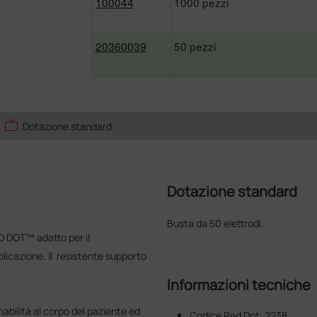
100044
1000 pezzi
20360039
50 pezzi
work
Dotazione standard
Dotazione standard
Busta da 50 elettrodi.
D DOT™ adatto per il
plicazione. Il resistente supporto
Informazioni tecniche
bilità al corpo del paziente ed
Codice Red Dot: 2238