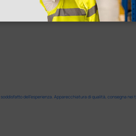
disfatto dell'esperienza. Apparecchiatura di qualità, consegna nei temp