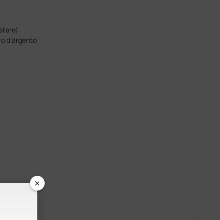
stere)
uro d’argento
×