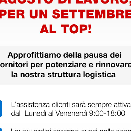
mbu Blue
ne
 liquido