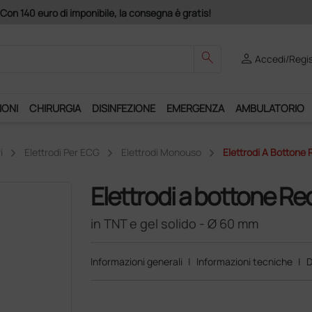
Acquistando il serv
search
person
Accedi/Regis
IONI
CHIRURGIA
DISINFEZIONE
EMERGENZA
AMBULATORIO
i
Elettrodi Per ECG
Elettrodi Monouso
Elettrodi A Bottone
Elettrodi a bottone R
in TNT e gel solido - Ø 60 mm
Informazioni generali
|
Informazioni tecniche
|
D