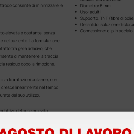
ettrodo consente di minimizzare le
Diametro: 6 mm
Uso: adulti
Supporto: TNT (fibre di polie
Gel solido: soluzione di clor
Connessione: clip in acciaio
ato elevata e costante, senza
te del paziente. La formulazione
ntatto tra gel e adesivo, che
nsente di mantenere la traccia
cia residuo dopo la rimozione.
zza le irritazioni cutanee, non
re, cresce linearmente nel tempo
urata del suo utilizzo.
duttive del gel e ne evita
sta.
rale lavorata.