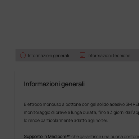
info
assignment
Informazioni generali
Informazioni tecniche
Informazioni generali
Elettrodo monouso a bottone con gel solido adesivo 3M RE
monitoraggio di breve e lunga durata, fino a 3 giorni dall’ap
lo rende particolarmente adatto agli holter.
Supporto in Medipore™
che garantisce una buona conforma