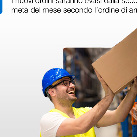
25 pezzi
ri
 hanno già