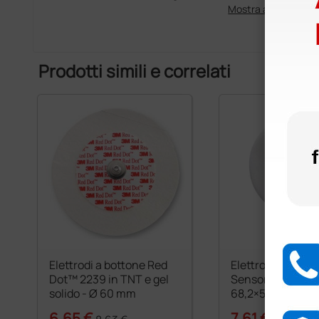
Mostra altro
Prodotti simili e correlati
Elettrodi a bottone Red
Elettrodi ECG A
Dot™ 2239 in TNT e gel
Sensor L a botto
solido - Ø 60 mm
68,2×55 mm - gel
6,65 €
7,61 €