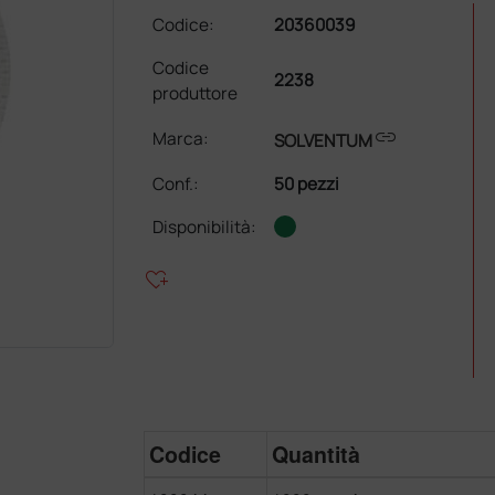
Codice:
20360039
Codice
2238
produttore
link
Marca:
SOLVENTUM
Conf.
:
50 pezzi
Disponibilità:
heart_plus
Codice
Quantità