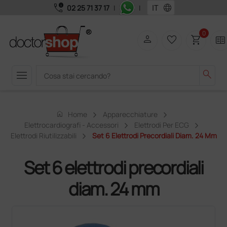
call_quality
language
02 25 71 37 17
|
|
0
person
favorite_border
shopping_cart
two_pager
menu
search
home
Home
Apparecchiature
Elettrocardiografi - Accessori
Elettrodi Per ECG
Elettrodi Riutilizzabili
Set 6 Elettrodi Precordiali Diam. 24 Mm
Set 6 elettrodi precordiali
diam. 24 mm