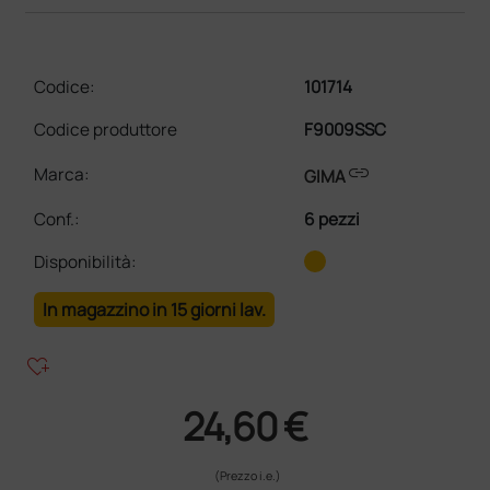
Codice:
101714
Codice produttore
F9009SSC
link
Marca:
GIMA
Conf.
:
6 pezzi
Disponibilità:
In magazzino in 15 giorni lav.
heart_plus
24,60 €
(Prezzo i.e.)