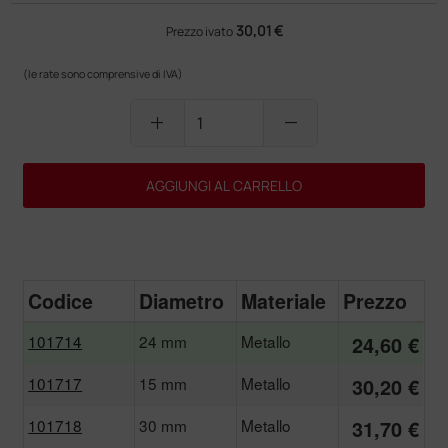
30,01 €
Prezzo ivato
(le rate sono comprensive di IVA)
add
remove
AGGIUNGI AL CARRELLO
Codice
Diametro
Materiale
Prezzo
101714
24 mm
Metallo
24,60 €
101717
15 mm
Metallo
30,20 €
101718
30 mm
Metallo
31,70 €