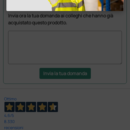
Hai ancora qualche dubbio? Vuoi ulteriori
informazioni?
Invia ora la tua domanda ai colleghi che hanno già
acquistato questo prodotto.
Invia la tua domanda
Ottimo
4,6
/5
8.330
recensioni