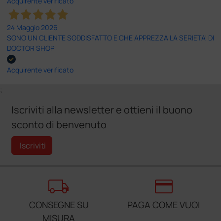
Acquirente verificato
24 Maggio 2026
SONO UN CLIENTE SODDISFATTO E CHE APPREZZA LA SERIETA' DI
DOCTOR SHOP
Acquirente verificato
;
Iscriviti alla newsletter e ottieni il buono
sconto di benvenuto
Iscriviti
local_shipping
credit_card
CONSEGNE SU
PAGA COME VUOI
MISURA