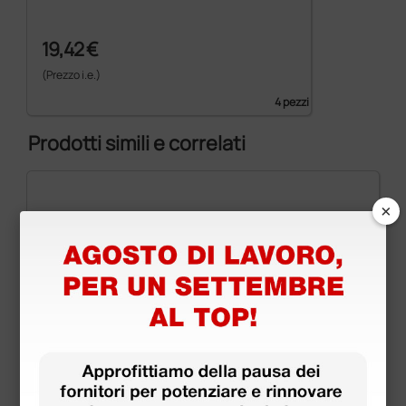
19,42 €
(Prezzo i.e.)
4 pezzi
Prodotti simili e correlati
×