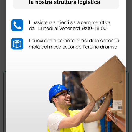
Adattatore con presa 4mm per elettrodi
monouso a francobollo e a bottone
27,50 €
(Prezzo i.e.)
10 pezzi
Chiedi a un collega