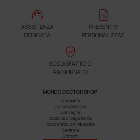
support_agent
request_quote
ASSISTENZA
PREVENTIVI
DEDICATA
PERSONALIZZATI
verified_user
SODDISFATTO O
RIMBORSATO
MONDO DOCTOR SHOP
Chi siamo
Come Comprare
Consegne
Modalità di pagamento
Soddisfatto o Rimborsato
Garanzie
Contatti