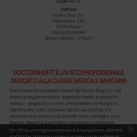
CONTATTI
Indirizzo
Doctor Shop S.r.l.
Viale Monza, 259
20126 Milano
P.IVA 04760660961
Numero REA MI - 1770573
DOCTORSHOP.IT È UN SITO PROFESSIONALE
DEDICATO ALLA CLASSE MEDICA E SANITARIA
Relativamente ai prodotti venduti da Doctor Shop S.r.l. ed
aventi la seguente natura: dispositivi medici e dispositivi
medico – diagnostici in vitro, presidi medico chirurgici si
significa che: tutti i contenuti dei siti doctorshop.it e
salutefacile.it relativi a tali prodotti (testi, immagini, foto,
disegni, allegati e quant’altro) non hanno carattere né
cancel
natura di pubblicità. Tutti i contenuti devono intendersi e
Per offrire una migliore esperienza di navigazione, ottenere
sono di natura esclusivamente informativa e volti
statistiche, proporre contenuti in linea con le preferenze