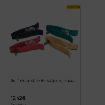
più opzioni
Set 4 elettrodi periferici (pinze) - adulti
19,42 €
(Prezzo i.e.)