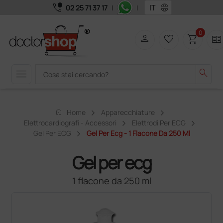
call_quality
language
02 25 71 37 17
|
|
0
person
favorite_border
shopping_cart
two_pager
menu
search
home
Home
Apparecchiature
Elettrocardiografi - Accessori
Elettrodi Per ECG
Gel Per ECG
Gel Per Ecg - 1 Flacone Da 250 Ml
Gel per ecg
1 flacone da 250 ml