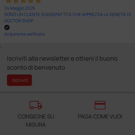
24 Maggio 2026
SONO UN CLIENTE SODDISFATTO E CHE APPREZZA LA SERIETA' DI
DOCTOR SHOP
Acquirente verificato
;
Iscriviti alla newsletter e ottieni il buono
sconto di benvenuto
Iscriviti
local_shipping
credit_card
CONSEGNE SU
PAGA COME VUOI
MISURA