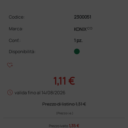
Codice:
2300051
link
Marca:
KONIX
Conf.
:
1 pz.
Disponibilità:
heart_plus
1,11 €
schedule
valida fino al 14/08/2026
Prezzo di listino
1,31 €
(Prezzo i.e.)
1,35 €
Prezzo ivato