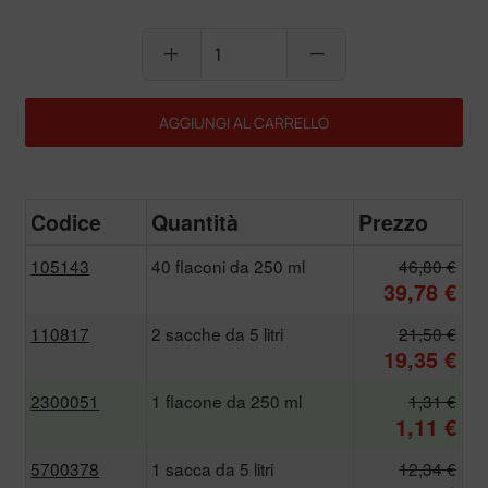
add
remove
AGGIUNGI AL CARRELLO
Codice
Quantità
Prezzo
105143
40 flaconi da 250 ml
46,80 €
39,78 €
110817
2 sacche da 5 litri
21,50 €
19,35 €
2300051
1 flacone da 250 ml
1,31 €
1,11 €
5700378
1 sacca da 5 litri
12,34 €