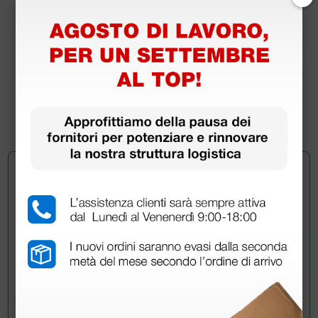
Gel per ecg spray - 240 ml
3,50 €
3,98 €
(Prezzo i.e.)
1 pz.
Chiedi a un collega
Hai ancora qualche dubbio? Vuoi ulteriori