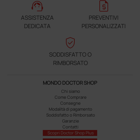
support_agent
request_quote
ASSISTENZA
PREVENTIVI
DEDICATA
PERSONALIZZATI
verified_user
SODDISFATTO O
RIMBORSATO
MONDO DOCTOR SHOP
Chi siamo
Come Comprare
Consegne
Modalità di pagamento
Soddisfatto o Rimborsato
Garanzie
Contatti
Scopri Doctor Shop Plus