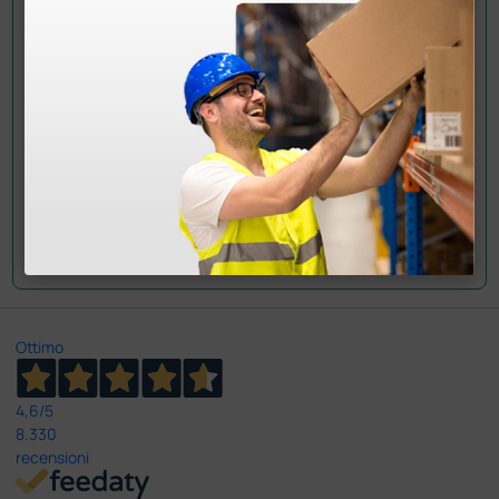
informazioni?
Invia ora la tua domanda ai colleghi che hanno già
acquistato questo prodotto.
Invia la tua domanda
Ottimo
4,6
/5
8.330
recensioni