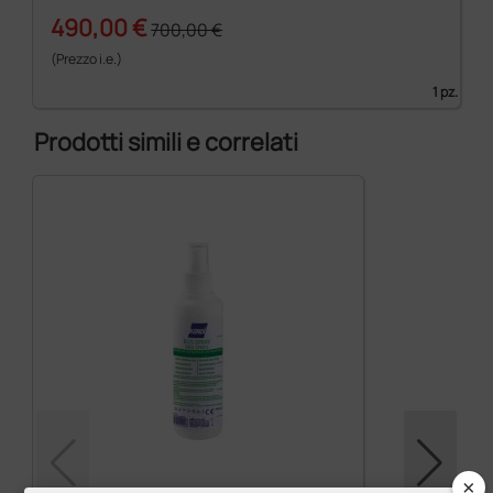
490,00 €
700,00 €
(Prezzo i.e.)
1 pz.
Prodotti simili e correlati
×