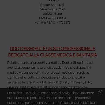
Indirizzo
Doctor Shop S.r.l.
Viale Monza, 259
20126 Milano
P.IVA 04760660961
Numero REA MI - 1770573
DOCTORSHOP.IT È UN SITO PROFESSIONALE
DEDICATO ALLA CLASSE MEDICA E SANITARIA
Relativamente ai prodotti venduti da Doctor Shop S.r.l. ed
aventi la seguente natura: dispositivi medici e dispositivi
medico – diagnostici in vitro, presidi medico chirurgici si
significa che: tutti i contenuti dei siti doctorshop.it e
salutefacile.it relativi a tali prodotti (testi, immagini, foto,
disegni, allegati e quant’altro) non hanno carattere né
cancel
natura di pubblicità. Tutti i contenuti devono intendersi e
Per offrire una migliore esperienza di navigazione, ottenere
sono di natura esclusivamente informativa e volti
statistiche, proporre contenuti in linea con le preferenze
esclusivamente a portare a conoscenza dei clienti e dei
dell'utente, per personalizzare i nostri contenuti pubblicitari