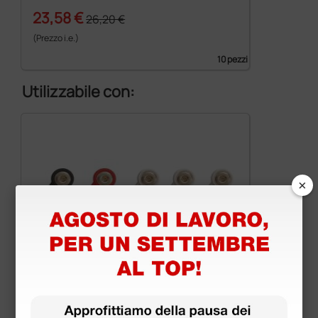
23,58 €
26,20 €
(Prezzo i.e.)
10 pezzi
Utilizzabile con:
×