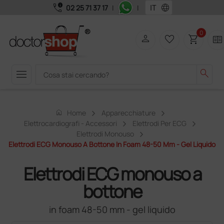
call_quality
language
02 25 71 37 17
|
|
0
person
favorite_border
shopping_cart
two_pager
menu
search
home
Home
Apparecchiature
Elettrocardiografi - Accessori
Elettrodi Per ECG
Elettrodi Monouso
Elettrodi ECG Monouso A Bottone In Foam 48-50 Mm - Gel Liquido
Elettrodi ECG monouso a
bottone
in foam 48-50 mm - gel liquido