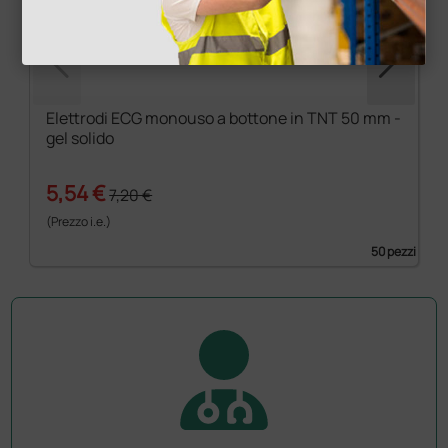
Elettrodi ECG monouso a bottone in TNT 50 mm -
gel solido
5,54 €
7,20 €
(Prezzo i.e.)
50 pezzi