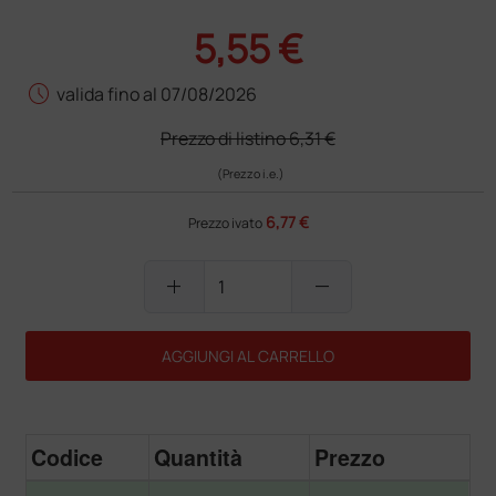
5,55 €
schedule
valida fino al 07/08/2026
Prezzo di listino
6,31 €
(Prezzo i.e.)
6,77 €
Prezzo ivato
add
remove
AGGIUNGI AL CARRELLO
Codice
Quantità
Prezzo