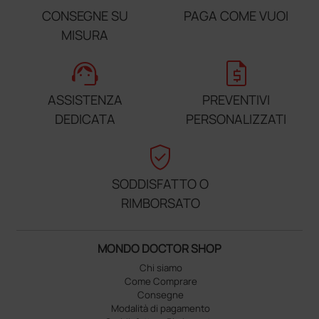
CONSEGNE SU
PAGA COME VUOI
MISURA
support_agent
request_quote
ASSISTENZA
PREVENTIVI
DEDICATA
PERSONALIZZATI
verified_user
SODDISFATTO O
RIMBORSATO
MONDO DOCTOR SHOP
Chi siamo
Come Comprare
Consegne
Modalità di pagamento