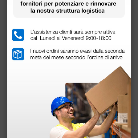
Adattatore elettrodi monouso a bottone
23,58 €
26,20 €
(Prezzo i.e.)
10 pezzi
Prodotti simili e correlati