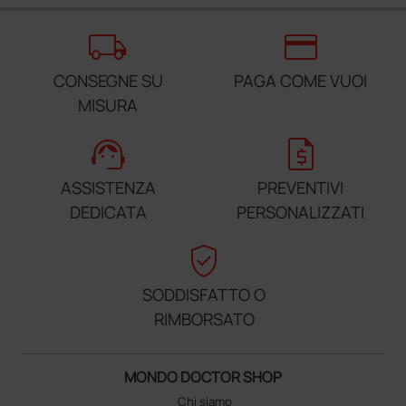
local_shipping
credit_card
CONSEGNE SU
PAGA COME VUOI
MISURA
support_agent
request_quote
ASSISTENZA
PREVENTIVI
DEDICATA
PERSONALIZZATI
verified_user
SODDISFATTO O
RIMBORSATO
MONDO DOCTOR SHOP
Chi siamo