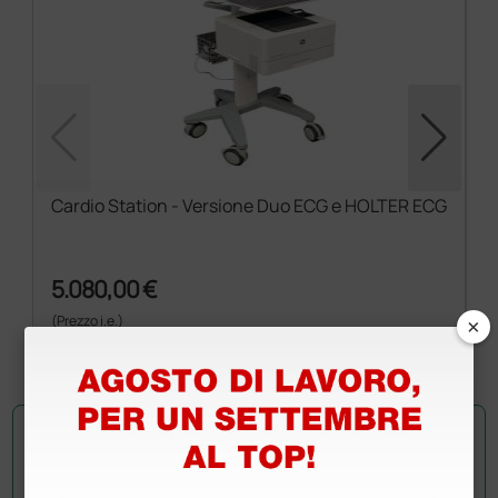
Cardio Station - Versione Duo ECG e HOLTER ECG
5.080,00 €
×
(Prezzo i.e.)
1 kit