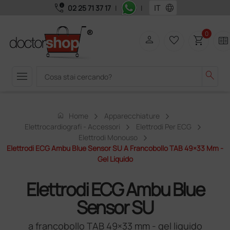
call_quality
language
02 25 71 37 17
|
|
0
person
favorite_border
shopping_cart
two_pager
menu
search
home
Home
Apparecchiature
Elettrocardiografi - Accessori
Elettrodi Per ECG
Elettrodi Monouso
Elettrodi ECG Ambu Blue Sensor SU A Francobollo TAB 49×33 Mm -
Gel Liquido
Elettrodi ECG Ambu Blue
Sensor SU
a francobollo TAB 49×33 mm - gel liquido