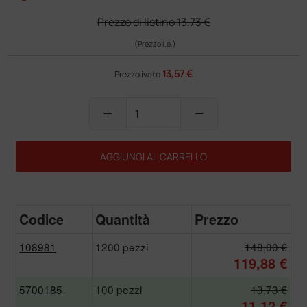
Prezzo di listino
13,73 €
(Prezzo i.e.)
13,57 €
Prezzo ivato
add
remove
AGGIUNGI AL CARRELLO
Codice
Quantità
Prezzo
108981
1200 pezzi
148,00 €
119,88 €
5700185
100 pezzi
13,73 €
11,12 €