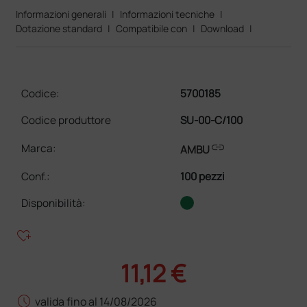
Informazioni generali
|
Informazioni tecniche
|
Dotazione standard
|
Compatibile con
|
Download
|
Codice:
5700185
Codice produttore
SU-00-C/100
link
Marca:
AMBU
Conf.
:
100 pezzi
Disponibilità:
heart_plus
11,12 €
schedule
valida fino al 14/08/2026