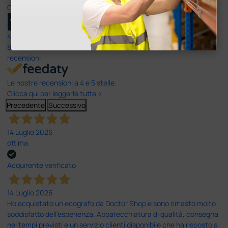
Ottimo
4,6
/5
8.330
recensioni
Le nostre recensioni a 4 e 5 stelle.
Clicca qui per leggerle tutte >
Precedente
Successivo
14 Luglio 2026
ottima
Acquirente verificato
14 Luglio 2026
Ho acquistato un ecografo da Doctor Shop e sono rimasto molto
soddisfatto dell'esperienza. Apparecchiatura di qualità, consegna
nei tempi previsti e un servizio clienti disponibile che ha risposto a