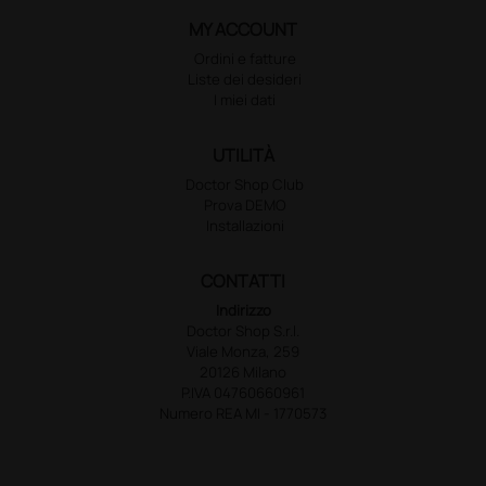
MY ACCOUNT
Ordini e fatture
Liste dei desideri
I miei dati
UTILITÀ
Doctor Shop Club
Prova DEMO
Installazioni
CONTATTI
Indirizzo
Doctor Shop S.r.l.
Viale Monza, 259
20126 Milano
P.IVA 04760660961
Numero REA MI - 1770573