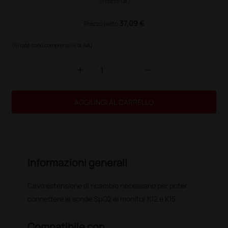
(Prezzo i.e.)
37,09 €
Prezzo ivato
(le rate sono comprensive di IVA)
add
remove
AGGIUNGI AL CARRELLO
Informazioni generali
Cavo estensione di ricambio necessario per poter
connettere le sonde SpO2 ai monitor K12 e K15.
Compatibile con