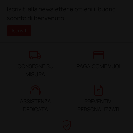
Iscriviti alla newsletter e ottieni il buono
sconto di benvenuto
Iscriviti
local_shipping
credit_card
CONSEGNE SU
PAGA COME VUOI
MISURA
support_agent
request_quote
ASSISTENZA
PREVENTIVI
DEDICATA
PERSONALIZZATI
verified_user