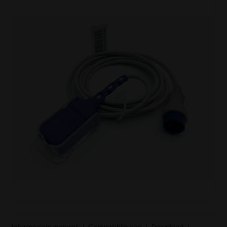
Informazioni generali
|
Compatibile con
|
Download
|