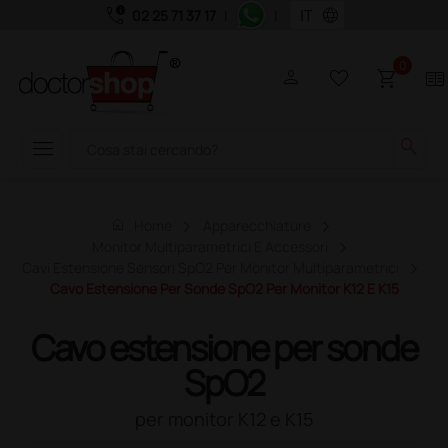
call_quality
language
02 25 71 37 17
|
|
0
person
favorite_border
shopping_cart
two_pager
menu
search
home
Home
Apparecchiature
Monitor Multiparametrici E Accessori
Cavi Estensione Sensori SpO2 Per Monitor Multiparametrici
Cavo Estensione Per Sonde SpO2 Per Monitor K12 E K15
Cavo estensione per sonde
SpO2
per monitor K12 e K15