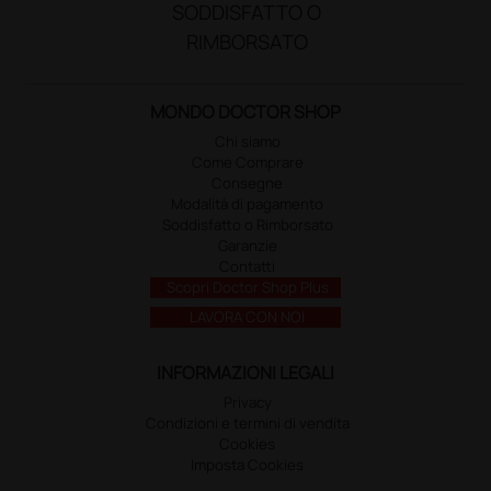
SODDISFATTO O
RIMBORSATO
MONDO DOCTOR SHOP
Chi siamo
Come Comprare
Consegne
Modalità di pagamento
Soddisfatto o Rimborsato
Garanzie
Contatti
Scopri Doctor Shop Plus
LAVORA CON NOI
INFORMAZIONI LEGALI
Privacy
Condizioni e termini di vendita
Cookies
Imposta Cookies