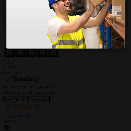
Invia la tua domanda
Ottimo
4,6
/5
8.330
recensioni
Le nostre recensioni a 4 e 5 stelle.
Clicca qui per leggerle tutte >
Precedente
Successivo
14 Luglio 2026
ottima