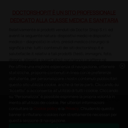
DOCTORSHOP.IT È UN SITO PROFESSIONALE
DEDICATO ALLA CLASSE MEDICA E SANITARIA
Relativamente ai prodotti venduti da Doctor Shop S.r.l. ed
aventi la seguente natura: dispositivi medici e dispositivi
medico – diagnostici in vitro, presidi medico chirurgici si
significa che: tutti i contenuti dei siti doctorshop.it e
salutefacile.it relativi a tali prodotti (testi, immagini, foto,
disegni, allegati e quant’altro) non hanno carattere né
cancel
natura di pubblicità. Tutti i contenuti devono intendersi e
Per offrire una migliore esperienza di navigazione, ottenere
sono di natura esclusivamente informativa e volti
statistiche, proporre contenuti in linea con le preferenze
esclusivamente a portare a conoscenza dei clienti e dei
dell'utente, per personalizzare i nostri contenuti pubblicitari
potenziali clienti in fase di preacquisto i prodotti venduti da
questo sito utilizza cookie, anche di terze parti. Cliccando su
Doctorshop attraverso la rete.
“Accetto” si acconsente all'utilizzo di tutti i cookie. Cliccando
su “Personalizza” è possibile esprimere la propria volontà in
Copyright DoctorShop 2005-2026 - Tutti diritti riservati - P.IVA
merito all'utilizzo dei cookie. Per ulteriori informazioni
04760660961
consultare la
Cookie policy
e la
Privacy
. Chiudendo questo
banner si rifiutano i cookies non strettamente necessari per
questa sessione di navigazione.