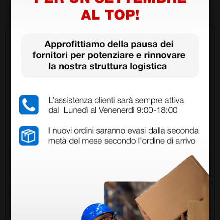
1 pz.
Chiedi a un collega
Hai ancora qualche dubbio? Vuoi ulteriori
informazioni?
Invia ora la tua domanda ai colleghi che hanno già
acquistato questo prodotto.