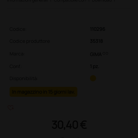
Codice:
110296
Codice produttore
35318
link
Marca:
GIMA
Conf.
:
1 pz.
Disponibilità:
In magazzino in 15 giorni lav.
heart_plus
30,40 €