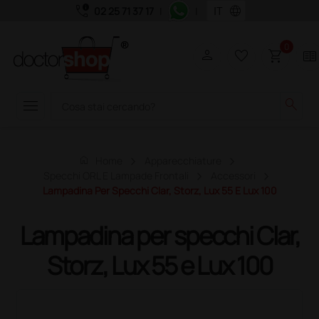
call_quality
language
02 25 71 37 17
|
|
0
person
favorite_border
shopping_cart
two_pager
menu
search
home
Home
Apparecchiature
Specchi ORL E Lampade Frontali
Accessori
Lampadina Per Specchi Clar, Storz, Lux 55 E Lux 100
Lampadina per specchi Clar,
Storz, Lux 55 e Lux 100