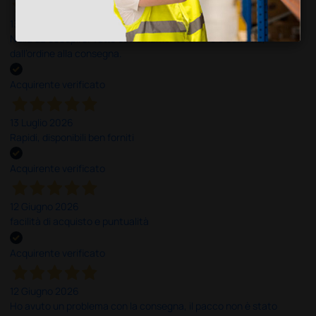
13 Luglio 2026
Nulla da eccepire. Tutto estremamente chiaro e corretto,
dall’ordine alla consegna.
Acquirente verificato
13 Luglio 2026
Rapidi, disponibili ben forniti
Acquirente verificato
12 Giugno 2026
facilità di acquisto e puntualità
Acquirente verificato
12 Giugno 2026
Ho avuto un problema con la consegna, il pacco non è stato