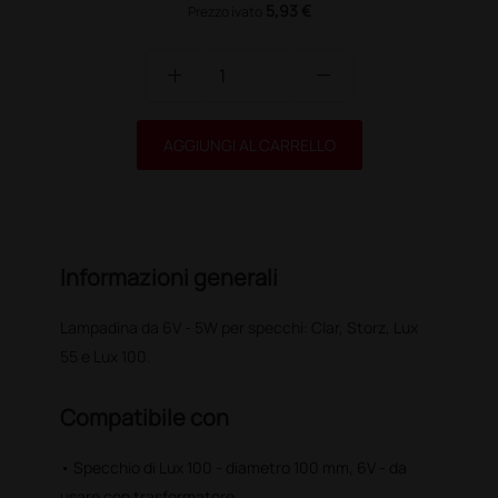
5,93 €
Prezzo ivato
add
remove
AGGIUNGI AL CARRELLO
Informazioni generali
Lampadina da 6V - 5W per specchi: Clar, Storz, Lux
55 e Lux 100.
Compatibile con
• Specchio di Lux 100 - diametro 100 mm, 6V - da
usare con trasformatore