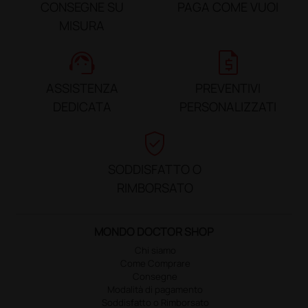
CONSEGNE SU
PAGA COME VUOI
MISURA
support_agent
request_quote
ASSISTENZA
PREVENTIVI
DEDICATA
PERSONALIZZATI
verified_user
SODDISFATTO O
RIMBORSATO
MONDO DOCTOR SHOP
Chi siamo
Come Comprare
Consegne
Modalità di pagamento
Soddisfatto o Rimborsato