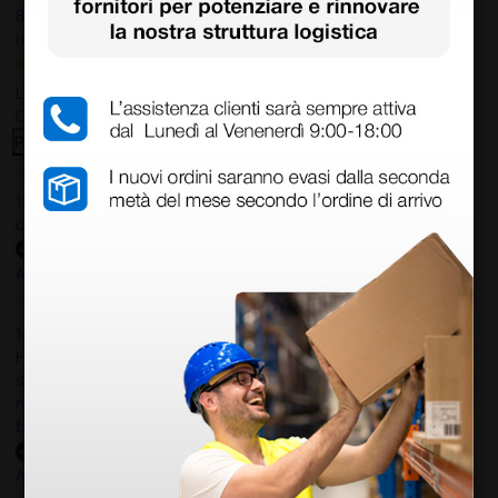
8.330
recensioni
Le nostre recensioni a 4 e 5 stelle.
Clicca qui per leggerle tutte >
Precedente
Successivo
14 Luglio 2026
ottima
Acquirente verificato
14 Luglio 2026
Ho acquistato un ecografo da Doctor Shop e sono rimasto molto
soddisfatto dell'esperienza. Apparecchiatura di qualità, consegna
nei tempi previsti e un servizio clienti disponibile che ha risposto a
tutti i miei dubbi prima dell'acquisto. Consigliato
Acquirente verificato