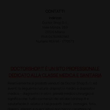
CONTATTI
Indirizzo
Doctor Shop S.r.l.
Viale Monza, 259
20126 Milano
P.IVA 04760660961
Numero REA MI - 1770573
DOCTORSHOP.IT È UN SITO PROFESSIONALE
DEDICATO ALLA CLASSE MEDICA E SANITARIA
Relativamente ai prodotti venduti da Doctor Shop S.r.l. ed
aventi la seguente natura: dispositivi medici e dispositivi
medico – diagnostici in vitro, presidi medico chirurgici si
significa che: tutti i contenuti dei siti doctorshop.it e
salutefacile.it relativi a tali prodotti (testi, immagini, foto,
disegni, allegati e quant’altro) non hanno carattere né