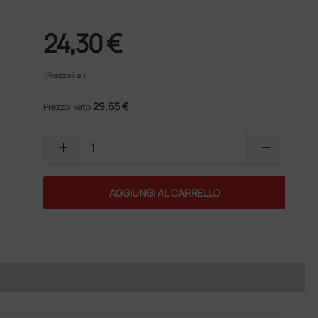
24,30 €
(Prezzo i.e.)
29,65 €
Prezzo ivato
add
remove
AGGIUNGI AL CARRELLO