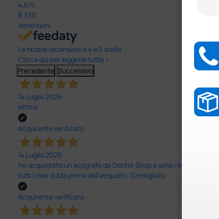
4,6
/5
8.330
recensioni
Le nostre recensioni a 4 e 5 stelle.
Clicca qui per leggerle tutte >
Precedente
Successivo
14 Luglio 2026
ottima
Acquirente verificato
14 Luglio 2026
Ho acquistato un ecografo da Doctor Shop e sono rimasto molto sod
tutti i miei dubbi prima dell'acquisto. Consigliato
Acquirente verificato