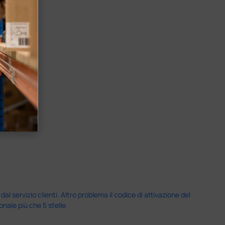
servizio clienti. Altro problema il codice di attivazione del
nale più che 5 stelle