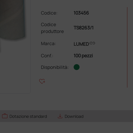
Codice:
103456
Codice
TS8263/1
produttore
link
Marca:
LUMED
Conf.
:
100 pezzi
Disponibilità:
heart_plus
work
save_alt
Dotazione standard
Download