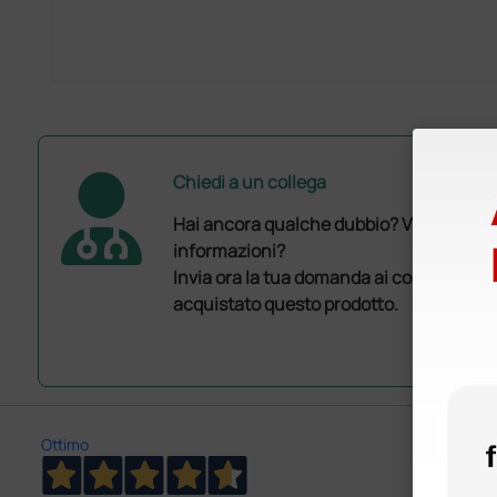
Chiedi a un collega
Hai ancora qualche dubbio? Vuoi ulterio
informazioni?
Invia ora la tua domanda ai colleghi che
acquistato questo prodotto.
Ottimo