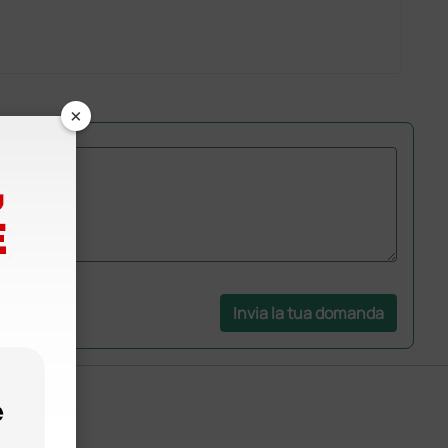
×
Invia la tua domanda