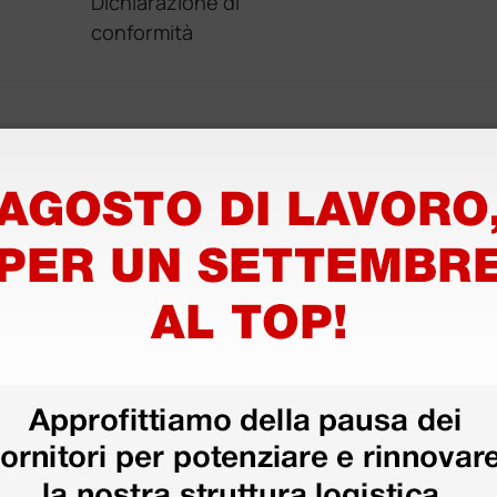
Dichiarazione di
conformità
ri
 hanno già