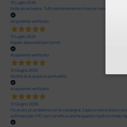
13 Luglio 2026
Nulla da eccepire. Tutto estremamente chiaro e corretto, dall’ord
Acquirente verificato
13 Luglio 2026
Rapidi, disponibili ben forniti
Acquirente verificato
12 Giugno 2026
facilità di acquisto e puntualità
Acquirente verificato
12 Giugno 2026
Ho avuto un problema con la consegna, il pacco non è stato conseg
software per il PC non corretto e anche questo risolto in modo ra