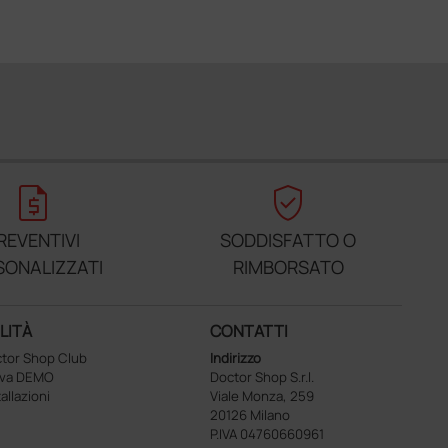
request_quote
verified_user
REVENTIVI
SODDISFATTO O
SONALIZZATI
RIMBORSATO
LITÀ
CONTATTI
tor Shop Club
Indirizzo
ova DEMO
Doctor Shop S.r.l.
tallazioni
Viale Monza, 259
20126 Milano
P.IVA 04760660961