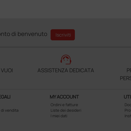
sconto di benvenuto
Iscriviti
support_agent
 VUOI
ASSISTENZA DEDICATA
P
PER
EGALI
MY ACCOUNT
UTI
Ordini e fatture
Doc
 di vendita
Liste dei desideri
Pr
I miei dati
Ins