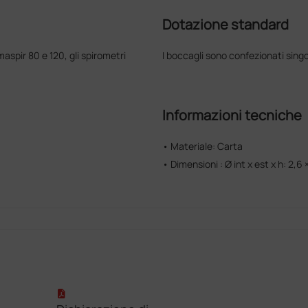
Dotazione standard
aspir 80 e 120, gli spirometri
I boccagli sono confezionati sin
Informazioni tecniche
• Materiale: Carta
• Dimensioni : Ø int x est x h: 2,6 