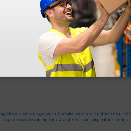
ine alla consegna.
nato ma messo in giacenza. Il problema è stato prontamente risolto dal 
pido professionale e immediato. Assistenza super disponibile e professio