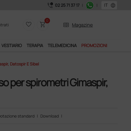
call_quality
language
02 25 71 37 17
|
|
Acquistand
0
favorite_border
shopping_cart
two_pager
Magazine
trati
VESTIARIO
TERAPIA
TELEMEDICINA
PROMOZIONI
pir, Datospir E Sibel
o per spirometri Gimaspir,
otazione standard
|
Download
|