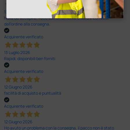
13 Luglio 2026
Nulla da eccepire. Tutto estremamente chiaro e corretto,
dall’ordine alla consegna.
Acquirente verificato
13 Luglio 2026
Rapidi, disponibili ben forniti
Acquirente verificato
12 Giugno 2026
facilità di acquisto e puntualità
Acquirente verificato
12 Giugno 2026
Ho avuto un problema con la consegna, il pacco non è stato