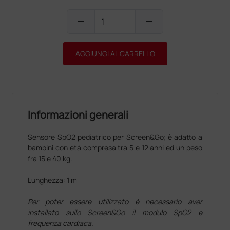
add
remove
AGGIUNGI AL CARRELLO
Informazioni generali
Sensore SpO2 pediatrico per Screen&Go; è adatto a
bambini con età compresa tra 5 e 12 anni ed un peso
fra 15 e 40 kg.
Lunghezza: 1 m
Per poter essere utilizzato è necessario aver
installato sullo Screen&Go il modulo SpO2 e
frequenza cardiaca.