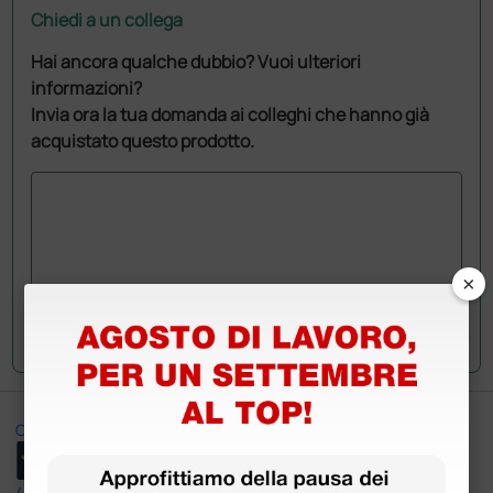
Chiedi a un collega
Hai ancora qualche dubbio? Vuoi ulteriori
informazioni?
Invia ora la tua domanda ai colleghi che hanno già
acquistato questo prodotto.
×
Invia la tua domanda
Ottimo
4,6
/5