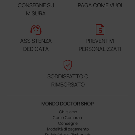
CONSEGNE SU
PAGA COME VUOI
MISURA
support_agent
request_quote
ASSISTENZA
PREVENTIVI
DEDICATA
PERSONALIZZATI
verified_user
SODDISFATTO O
RIMBORSATO
MONDO DOCTOR SHOP
Chi siamo
Come Comprare
Consegne
Modalità di pagamento
Soddisfatto o Rimborsato