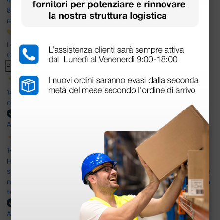
8.330
recensioni
Le nostre recensioni a 4 e 5 stelle.
Clicca qui per leggerle tutte >
Precedente
Successivo
14 Luglio 2026
ottima
Acquirente verificato
14 Luglio 2026
Ho acquistato un ecografo da Doctor Shop e sono rimasto molto
soddisfatto dell'esperienza. Apparecchiatura di qualità, consegna
nei tempi previsti e un servizio clienti disponibile che ha risposto a
tutti i miei dubbi prima dell'acquisto. Consigliato
Acquirente verificato