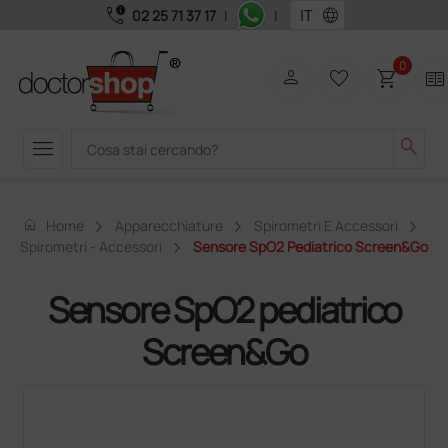
call_quality
language
02 25 71 37 17
|
|
0
person
favorite_border
shopping_cart
two_pager
menu
search
home
Home
Apparecchiature
Spirometri E Accessori
Spirometri - Accessori
Sensore SpO2 Pediatrico Screen&Go
Sensore SpO2 pediatrico
Screen&Go