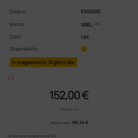
Codice:
6300025
link
Marca:
SIBEL
Conf.
:
1 pz.
Disponibilità:
In magazzino in 15 giorni lav.
heart_plus
152,00 €
(Prezzo i.e.)
185,44 €
Prezzo ivato
(le rate sono comprensive di IVA)